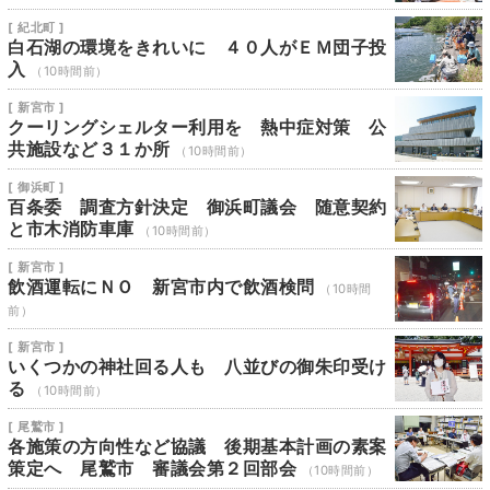
[ 紀北町 ]
白石湖の環境をきれいに ４０人がＥＭ団子投
入
（10時間前）
[ 新宮市 ]
クーリングシェルター利用を 熱中症対策 公
共施設など３１か所
（10時間前）
[ 御浜町 ]
百条委 調査方針決定 御浜町議会 随意契約
と市木消防車庫
（10時間前）
[ 新宮市 ]
飲酒運転にＮＯ 新宮市内で飲酒検問
（10時間
前）
[ 新宮市 ]
いくつかの神社回る人も 八並びの御朱印受け
る
（10時間前）
[ 尾鷲市 ]
各施策の方向性など協議 後期基本計画の素案
策定へ 尾鷲市 審議会第２回部会
（10時間前）