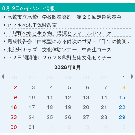
8月 9日のイベント情報
尾鷲市立尾鷲中学校吹奏楽部 第２９回定期演奏会
ヒノキの木工体験教室
「熊野の水と生き物」講演とフィールドワーク
完成報告会「白模型にみる健次の世界－『千年の愉楽』『奇蹟』より－」
東紀州キッズ 文化体験ツアー 中高生コース
〈２日間開催〉２０２６熊野芸術文化セミナー
2026年8月
26
27
28
29
30
31
1
2
3
4
5
6
7
8
9
10
11
12
13
14
15
16
17
18
19
20
21
22
23
24
25
26
27
28
29
30
31
1
2
3
4
5