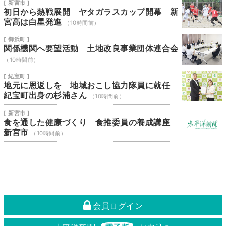
[ 新宮市 ]
初日から熱戦展開 ヤタガラスカップ開幕 新
宮高は白星発進
（10時間前）
[ 御浜町 ]
関係機関へ要望活動 土地改良事業団体連合会
（10時間前）
[ 紀宝町 ]
地元に恩返しを 地域おこし協力隊員に就任
紀宝町出身の杉浦さん
（10時間前）
[ 新宮市 ]
食を通した健康づくり 食推委員の養成講座
新宮市
（10時間前）
会員ログイン