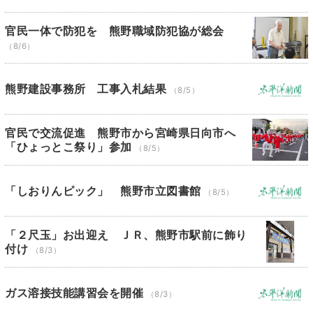
官民一体で防犯を 熊野職域防犯協が総会
（8/6）
熊野建設事務所 工事入札結果
（8/5）
官民で交流促進 熊野市から宮崎県日向市へ
「ひょっとこ祭り」参加
（8/5）
「しおりんピック」 熊野市立図書館
（8/5）
「２尺玉」お出迎え ＪＲ、熊野市駅前に飾り
付け
（8/3）
ガス溶接技能講習会を開催
（8/3）