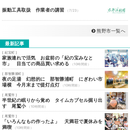
振動工具取扱 作業者の講習
（7/23）
熊野市一覧へ
最新記事
[ 紀宝町 ]
家族連れで活気 お盆前の「紀の宝みなと
市」 目当ての商品買い求める
（10時間前）
[ 那智勝浦町 ]
夜の足湯 幻想的に 那智勝浦町 にぎわい市
場横 今月末まで提灯点灯
（10時間前）
[ 尾鷲市 ]
半世紀の眠りから覚め タイムカプセル掘り出
す 尾鷲小
（10時間前）
[ 尾鷲市 ]
「いろんなもの作ったよ」 天満荘で夏休みを
満喫
（10時間前）