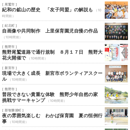
[ 尾鷲市 ]
紀和の鉱山の歴史 「友子同盟」の解説も
（10
時間前）
[ 紀北町 ]
自画像や共同制作 上里保育園児自慢の作品
（10時間前）
[ 熊野市 ]
熊野尾鷲道路で通行規制 ８月１７日 熊野大
花火開催で
（10時間前）
[ 新宮市 ]
現場で大きく成長 新宮市ボランティアスクー
ル
（10時間前）
[ 熊野市 ]
普段できない貴重な体験 熊野少年自然の家
挑戦サマーキャンプ
（10時間前）
[ 那智勝浦町 ]
夜の雰囲気楽しむ わかば保育園 夏の恒例行
事
（10時間前）