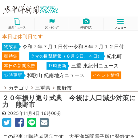
最新ニュース
ランキング
掲載写真
メニュー
本日は休刊日です
令和７年７月１日付〜令和８年７月１２日付
物故者
紀北町
麺特集
クマの目撃情報（８月３日、４日）
三重 東紀州ニュース
本日の新聞広告
17時更新
和歌山 紀南地方ニュース
17時更新
イベント情報
カテゴリ
三重県
熊野市
２０年振り返り式典 今後は人口減少対策に
力 熊野市
2025年11月4日
16時00分
この記事は購読者限定です。太平洋新聞電子版に登録する