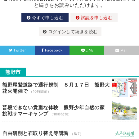
と続きをお読みいただけます。
今すぐ申し込む
試読を申し込む
ログインして続きを読む
Twitter
Facebook
LINE
Mail
熊野市
熊野尾鷲道路で通行規制 ８月１７日 熊野大
花火開催で
（10時間前）
普段できない貴重な体験 熊野少年自然の家
挑戦サマーキャンプ
（10時間前）
自由研削と石取り替え等講習
（8/7）