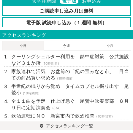
太平洋新聞
電子版
お申込み
ご購読申し込み月は無料
電子版 試読申し込み（１週間 無料）
アクセスランキング
今日
今週
今月
クーリングシェルター利用を 熱中症対策 公共施設
など３１か所
(10時間前)
家族連れで活気 お盆前の「紀の宝みなと市」 目当
ての商品買い求める
(10時間前)
半世紀の眠りから覚め タイムカプセル掘り出す 尾
鷲小
(10時間前)
全１１曲を予定 仕上げ急ぐ 尾鷲中吹奏楽部 ８月
９日に定期演奏会
(8/4)
飲酒運転にＮＯ 新宮市内で飲酒検問
(10時間前)
アクセスランキング一覧