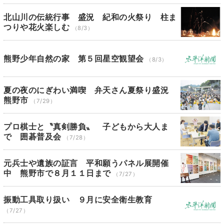
北山川の伝統行事 盛況 紀和の火祭り 柱ま
つりや花火楽しむ
（8/3）
熊野少年自然の家 第５回星空観望会
（8/3）
夏の夜のにぎわい満喫 弁天さん夏祭り盛況
熊野市
（7/29）
プロ棋士と〝真剣勝負〟 子どもから大人ま
で 囲碁普及会
（7/28）
元兵士や遺族の証言 平和願うパネル展開催
中 熊野市で８月１１日まで
（7/27）
振動工具取り扱い ９月に安全衛生教育
（7/27）