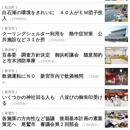
[ 紀北町 ]
白石湖の環境をきれいに ４０人がＥＭ団子投
入
（23時間前）
[ 新宮市 ]
クーリングシェルター利用を 熱中症対策 公
共施設など３１か所
（23時間前）
[ 御浜町 ]
百条委 調査方針決定 御浜町議会 随意契約
と市木消防車庫
（23時間前）
[ 新宮市 ]
飲酒運転にＮＯ 新宮市内で飲酒検問
（23時間
前）
[ 新宮市 ]
いくつかの神社回る人も 八並びの御朱印受け
る
（23時間前）
[ 尾鷲市 ]
各施策の方向性など協議 後期基本計画の素案
策定へ 尾鷲市 審議会第２回部会
（23時間前）