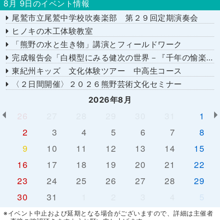
8月 9日のイベント情報
尾鷲市立尾鷲中学校吹奏楽部 第２９回定期演奏会
ヒノキの木工体験教室
「熊野の水と生き物」講演とフィールドワーク
完成報告会「白模型にみる健次の世界－『千年の愉楽』『奇蹟』より－」
東紀州キッズ 文化体験ツアー 中高生コース
〈２日間開催〉２０２６熊野芸術文化セミナー
2026年8月
26
27
28
29
30
31
1
2
3
4
5
6
7
8
9
10
11
12
13
14
15
16
17
18
19
20
21
22
23
24
25
26
27
28
29
30
31
1
2
3
4
5
※イベント中止および延期となる場合がございますので、詳細は主催者