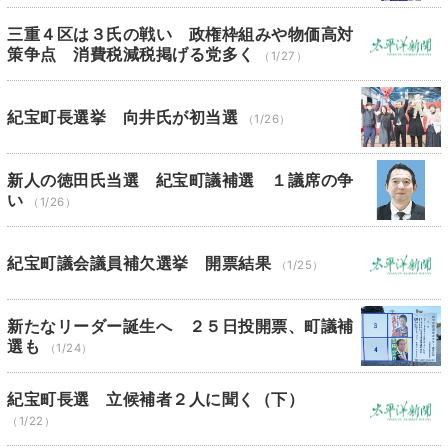
三重４区は３氏の戦い 政権枠組みや物価高対
策争点 消費税減税掲げる党多く
（1/27）
紀宝町長選挙 向井氏が初当選
（1/26）
新人の徳田氏当選 紀宝町議補選 １議席の争
い
（1/26）
紀宝町議会議員補欠選挙 開票結果
（1/25）
新たなリーダー誕生へ ２５日投開票、町議補
選も
（1/24）
紀宝町長選 立候補者２人に聞く（下）
（1/22）