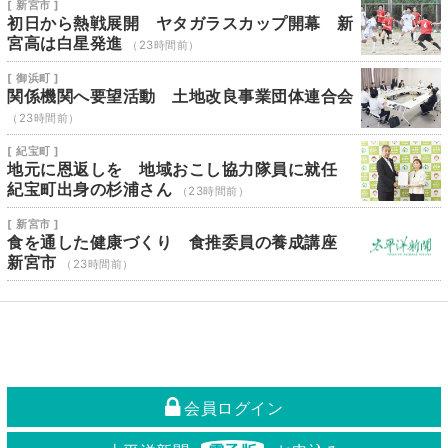
[ 新宮市 ]
初日から熱戦展開 ヤタガラスカップ開幕 新
宮高は白星発進
（23時間前）
[ 御浜町 ]
関係機関へ要望活動 土地改良事業団体連合会
（23時間前）
[ 紀宝町 ]
地元に恩返しを 地域おこし協力隊員に就任
紀宝町出身の杉浦さん
（23時間前）
[ 新宮市 ]
食を通した健康づくり 食推委員の養成講座
新宮市
（23時間前）
会員ログイン