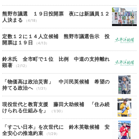
熊野市議選 １９日投開票 夜には新議員１２
人決まる
（4/18）
定数１２に１４人立候補 熊野市議選告示 投
開票は１９日
（4/13）
鈴木氏 全市町で１位 比例 中道の支持離れ
顕著
（2/12）
「物価高は政治災害」 中川民英候補 希望の
持てる政治へ
（1/31）
現役世代と教育支援 藤田大助候補 「住み続
けられる仕組みを」
（1/30）
「すごい日本」を次世代に 鈴木英敬候補 安
全安心の推進約束
（1/29）