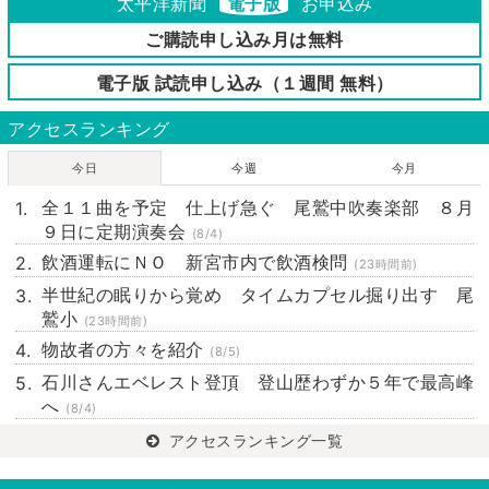
太平洋新聞
電子版
お申込み
ご購読申し込み月は無料
電子版 試読申し込み（１週間 無料）
アクセスランキング
今日
今週
今月
全１１曲を予定 仕上げ急ぐ 尾鷲中吹奏楽部 ８月
９日に定期演奏会
(8/4)
飲酒運転にＮＯ 新宮市内で飲酒検問
(23時間前)
半世紀の眠りから覚め タイムカプセル掘り出す 尾
鷲小
(23時間前)
物故者の方々を紹介
(8/5)
石川さんエベレスト登頂 登山歴わずか５年で最高峰
へ
(8/4)
アクセスランキング一覧