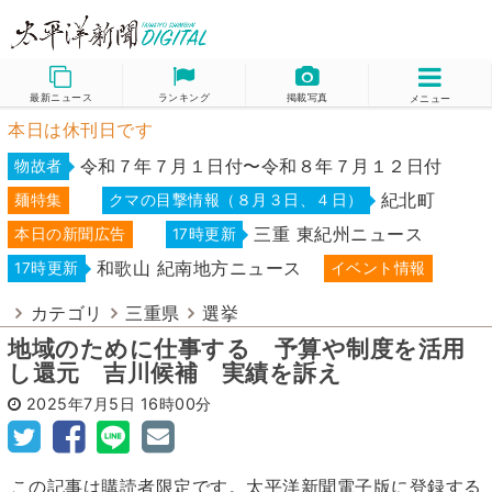
最新ニュース
ランキング
掲載写真
メニュー
本日は休刊日です
令和７年７月１日付〜令和８年７月１２日付
物故者
紀北町
麺特集
クマの目撃情報（８月３日、４日）
三重 東紀州ニュース
本日の新聞広告
17時更新
和歌山 紀南地方ニュース
17時更新
イベント情報
カテゴリ
三重県
選挙
地域のために仕事する 予算や制度を活用
し還元 吉川候補 実績を訴え
2025年7月5日
16時00分
この記事は購読者限定です。太平洋新聞電子版に登録する