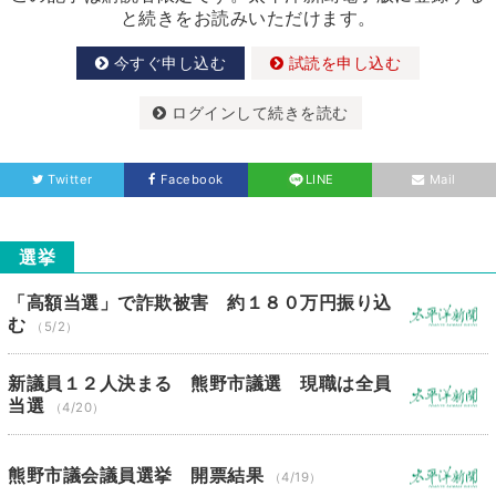
と続きをお読みいただけます。
今すぐ申し込む
試読を申し込む
ログインして続きを読む
Twitter
Facebook
LINE
Mail
選挙
「高額当選」で詐欺被害 約１８０万円振り込
む
（5/2）
新議員１２人決まる 熊野市議選 現職は全員
当選
（4/20）
熊野市議会議員選挙 開票結果
（4/19）