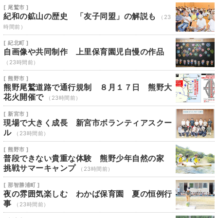
[ 尾鷲市 ]
紀和の鉱山の歴史 「友子同盟」の解説も
（23
時間前）
[ 紀北町 ]
自画像や共同制作 上里保育園児自慢の作品
（23時間前）
[ 熊野市 ]
熊野尾鷲道路で通行規制 ８月１７日 熊野大
花火開催で
（23時間前）
[ 新宮市 ]
現場で大きく成長 新宮市ボランティアスクー
ル
（23時間前）
[ 熊野市 ]
普段できない貴重な体験 熊野少年自然の家
挑戦サマーキャンプ
（23時間前）
[ 那智勝浦町 ]
夜の雰囲気楽しむ わかば保育園 夏の恒例行
事
（23時間前）