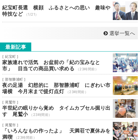
紀宝町長選 横顔 ふるさとへの思い 趣味や
特技など
（1/21）
選挙一覧へ
最新記事
[ 紀宝町 ]
家族連れで活気 お盆前の「紀の宝みなと
市」 目当ての商品買い求める
（23時間前）
[ 那智勝浦町 ]
夜の足湯 幻想的に 那智勝浦町 にぎわい市
場横 今月末まで提灯点灯
（23時間前）
[ 尾鷲市 ]
半世紀の眠りから覚め タイムカプセル掘り出
す 尾鷲小
（23時間前）
[ 尾鷲市 ]
「いろんなもの作ったよ」 天満荘で夏休みを
満喫
（23時間前）