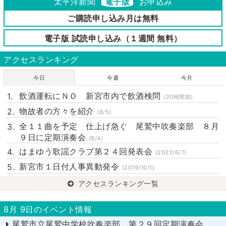
太平洋新聞
電子版
お申込み
ご購読申し込み月は無料
電子版 試読申し込み（１週間 無料）
アクセスランキング
今日
今週
今月
飲酒運転にＮＯ 新宮市内で飲酒検問
(20時間前)
物故者の方々を紹介
(8/5)
全１１曲を予定 仕上げ急ぐ 尾鷲中吹奏楽部 ８月
９日に定期演奏会
(8/4)
はまゆう歌謡クラブ第２４回発表会
(2022/6/7)
新宮市１日付人事異動発令
(2019/10/1)
アクセスランキング一覧
8月 9日のイベント情報
尾鷲市立尾鷲中学校吹奏楽部 第２９回定期演奏会