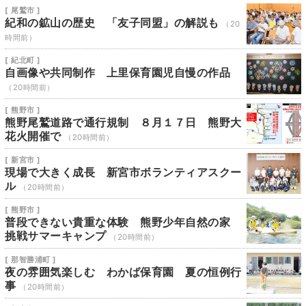
[ 尾鷲市 ]
紀和の鉱山の歴史 「友子同盟」の解説も
（20
時間前）
[ 紀北町 ]
自画像や共同制作 上里保育園児自慢の作品
（20時間前）
[ 熊野市 ]
熊野尾鷲道路で通行規制 ８月１７日 熊野大
花火開催で
（20時間前）
[ 新宮市 ]
現場で大きく成長 新宮市ボランティアスクー
ル
（20時間前）
[ 熊野市 ]
普段できない貴重な体験 熊野少年自然の家
挑戦サマーキャンプ
（20時間前）
[ 那智勝浦町 ]
夜の雰囲気楽しむ わかば保育園 夏の恒例行
事
（20時間前）