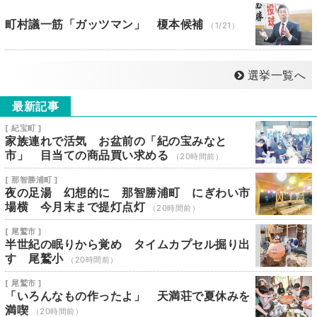
町村議一筋「ガッツマン」 榎本候補
（1/21）
選挙一覧へ
最新記事
[ 紀宝町 ]
家族連れで活気 お盆前の「紀の宝みなと
市」 目当ての商品買い求める
（20時間前）
[ 那智勝浦町 ]
夜の足湯 幻想的に 那智勝浦町 にぎわい市
場横 今月末まで提灯点灯
（20時間前）
[ 尾鷲市 ]
半世紀の眠りから覚め タイムカプセル掘り出
す 尾鷲小
（20時間前）
[ 尾鷲市 ]
「いろんなもの作ったよ」 天満荘で夏休みを
満喫
（20時間前）