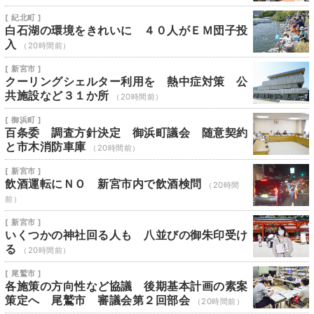
[ 紀北町 ]
白石湖の環境をきれいに ４０人がＥＭ団子投
入
（20時間前）
[ 新宮市 ]
クーリングシェルター利用を 熱中症対策 公
共施設など３１か所
（20時間前）
[ 御浜町 ]
百条委 調査方針決定 御浜町議会 随意契約
と市木消防車庫
（20時間前）
[ 新宮市 ]
飲酒運転にＮＯ 新宮市内で飲酒検問
（20時間
前）
[ 新宮市 ]
いくつかの神社回る人も 八並びの御朱印受け
る
（20時間前）
[ 尾鷲市 ]
各施策の方向性など協議 後期基本計画の素案
策定へ 尾鷲市 審議会第２回部会
（20時間前）