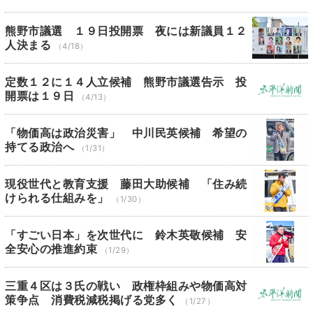
熊野市議選 １９日投開票 夜には新議員１２
人決まる
（4/18）
定数１２に１４人立候補 熊野市議選告示 投
開票は１９日
（4/13）
「物価高は政治災害」 中川民英候補 希望の
持てる政治へ
（1/31）
現役世代と教育支援 藤田大助候補 「住み続
けられる仕組みを」
（1/30）
「すごい日本」を次世代に 鈴木英敬候補 安
全安心の推進約束
（1/29）
三重４区は３氏の戦い 政権枠組みや物価高対
策争点 消費税減税掲げる党多く
（1/27）