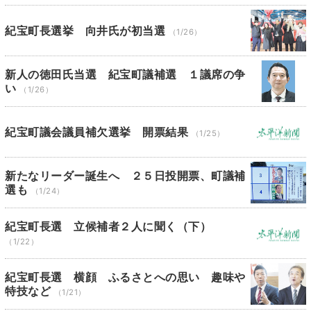
紀宝町長選挙 向井氏が初当選
（1/26）
新人の徳田氏当選 紀宝町議補選 １議席の争
い
（1/26）
紀宝町議会議員補欠選挙 開票結果
（1/25）
新たなリーダー誕生へ ２５日投開票、町議補
選も
（1/24）
紀宝町長選 立候補者２人に聞く（下）
（1/22）
紀宝町長選 横顔 ふるさとへの思い 趣味や
特技など
（1/21）