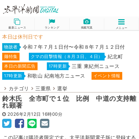
最新ニュース
ランキング
掲載写真
メニュー
本日は休刊日です
令和７年７月１日付〜令和８年７月１２日付
物故者
紀北町
麺特集
クマの目撃情報（８月３日、４日）
三重 東紀州ニュース
本日の新聞広告
17時更新
和歌山 紀南地方ニュース
17時更新
イベント情報
カテゴリ
三重県
選挙
鈴木氏 全市町で１位 比例 中道の支持離
れ顕著
2026年2月12日
16時00分
この記事は購読者限定です。太平洋新聞電子版に登録する