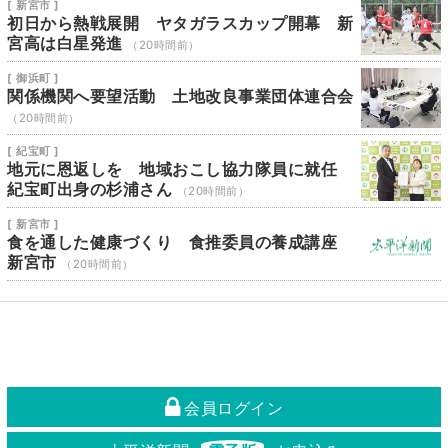
[ 新宮市 ]
初日から熱戦展開 ヤタガラスカップ開幕 新
宮高は白星発進
（20時間前）
[ 御浜町 ]
関係機関へ要望活動 土地改良事業団体連合会
（20時間前）
[ 紀宝町 ]
地元に恩返しを 地域おこし協力隊員に就任
紀宝町出身の杉浦さん
（20時間前）
[ 新宮市 ]
食を通した健康づくり 食推委員の養成講座
新宮市
（20時間前）
会員ログイン