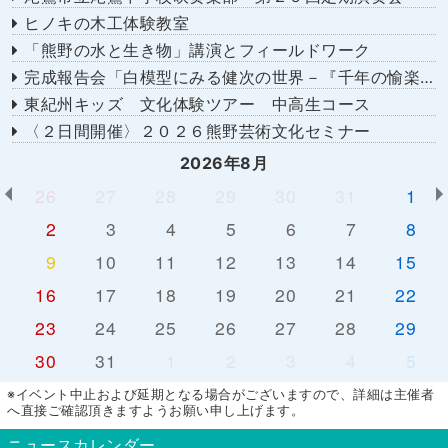
ヒノキの木工体験教室
「熊野の水と生き物」講演とフィールドワーク
完成報告会「白模型にみる健次の世界－『千年の愉楽』『奇蹟』より－」
東紀州キッズ 文化体験ツアー 中高生コース
〈２日間開催〉２０２６熊野芸術文化セミナー
2026年8月
26
27
28
29
30
31
1
2
3
4
5
6
7
8
9
10
11
12
13
14
15
16
17
18
19
20
21
22
23
24
25
26
27
28
29
30
31
1
2
3
4
5
※イベント中止および延期となる場合がございますので、詳細は主催者
へ直接ご確認頂きますようお願い申し上げます。
ニュースカレンダー