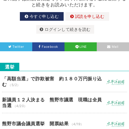
と続きをお読みいただけます。
今すぐ申し込む
試読を申し込む
ログインして続きを読む
Twitter
Facebook
LINE
Mail
選挙
「高額当選」で詐欺被害 約１８０万円振り込
む
（5/2）
新議員１２人決まる 熊野市議選 現職は全員
当選
（4/20）
熊野市議会議員選挙 開票結果
（4/19）