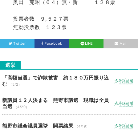
奥田 克昭（６４）無・新 １２８票
投票者数 ９,５２７票
無効投票数 １２３票
Twitter
Facebook
LINE
Mail
選挙
「高額当選」で詐欺被害 約１８０万円振り込
む
（5/2）
新議員１２人決まる 熊野市議選 現職は全員
当選
（4/20）
熊野市議会議員選挙 開票結果
（4/19）