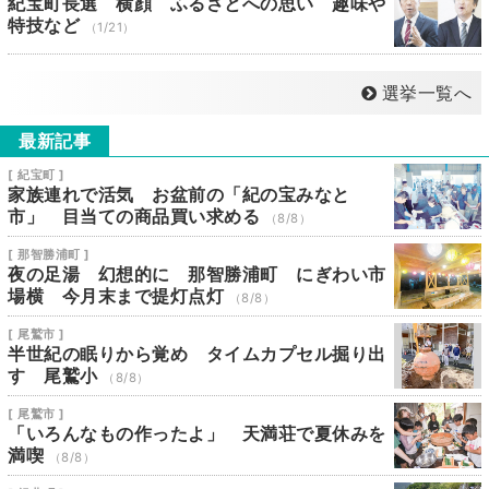
紀宝町長選 横顔 ふるさとへの思い 趣味や
特技など
（1/21）
選挙一覧へ
最新記事
[ 紀宝町 ]
家族連れで活気 お盆前の「紀の宝みなと
市」 目当ての商品買い求める
（8/8）
[ 那智勝浦町 ]
夜の足湯 幻想的に 那智勝浦町 にぎわい市
場横 今月末まで提灯点灯
（8/8）
[ 尾鷲市 ]
半世紀の眠りから覚め タイムカプセル掘り出
す 尾鷲小
（8/8）
[ 尾鷲市 ]
「いろんなもの作ったよ」 天満荘で夏休みを
満喫
（8/8）