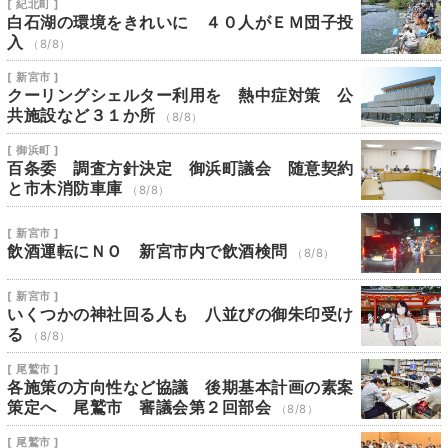
[ 紀北町 ]
白石湖の環境をきれいに ４０人がＥＭ団子投
入
（8/8）
[ 新宮市 ]
クーリングシェルター利用を 熱中症対策 公
共施設など３１か所
（8/8）
[ 御浜町 ]
百条委 調査方針決定 御浜町議会 随意契約
と市木消防車庫
（8/8）
[ 新宮市 ]
飲酒運転にＮＯ 新宮市内で飲酒検問
（8/8）
[ 新宮市 ]
いくつかの神社回る人も 八並びの御朱印受け
る
（8/8）
[ 尾鷲市 ]
各施策の方向性など協議 後期基本計画の素案
策定へ 尾鷲市 審議会第２回部会
（8/8）
[ 尾鷲市 ]