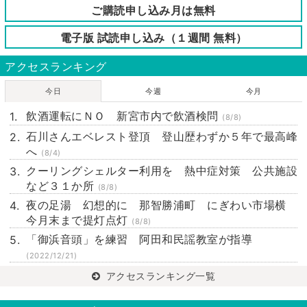
ご購読申し込み月は無料
電子版 試読申し込み（１週間 無料）
アクセスランキング
今日
今週
今月
飲酒運転にＮＯ 新宮市内で飲酒検問
(8/8)
石川さんエベレスト登頂 登山歴わずか５年で最高峰
へ
(8/4)
クーリングシェルター利用を 熱中症対策 公共施設
など３１か所
(8/8)
夜の足湯 幻想的に 那智勝浦町 にぎわい市場横
今月末まで提灯点灯
(8/8)
「御浜音頭」を練習 阿田和民謡教室が指導
(2022/12/21)
アクセスランキング一覧