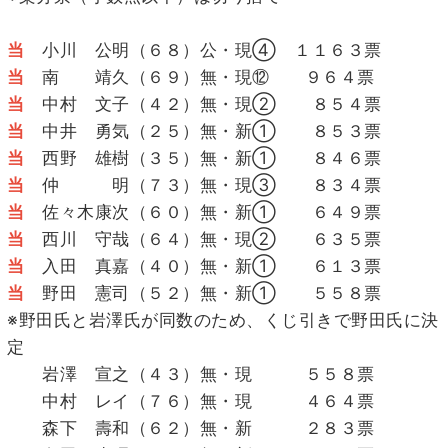
当
小川 公明（６８）公・現④ １１６３票
当
南 靖久（６９）無・現⑫ ９６４票
当
中村 文子（４２）無・現② ８５４票
当
中井 勇気（２５）無・新① ８５３票
当
西野 雄樹（３５）無・新① ８４６票
当
仲 明（７３）無・現③ ８３４票
当
佐々木康次（６０）無・新① ６４９票
当
西川 守哉（６４）無・現② ６３５票
当
入田 真嘉（４０）無・新① ６１３票
当
野田 憲司（５２）無・新① ５５８票
※野田氏と岩澤氏が同数のため、くじ引きで野田氏に決
定
岩澤 宣之（４３）無・現 ５５８票
中村 レイ（７６）無・現 ４６４票
森下 壽和（６２）無・新 ２８３票