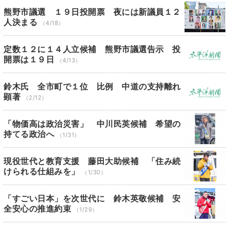
熊野市議選 １９日投開票 夜には新議員１２
人決まる
（4/18）
定数１２に１４人立候補 熊野市議選告示 投
開票は１９日
（4/13）
鈴木氏 全市町で１位 比例 中道の支持離れ
顕著
（2/12）
「物価高は政治災害」 中川民英候補 希望の
持てる政治へ
（1/31）
現役世代と教育支援 藤田大助候補 「住み続
けられる仕組みを」
（1/30）
「すごい日本」を次世代に 鈴木英敬候補 安
全安心の推進約束
（1/29）