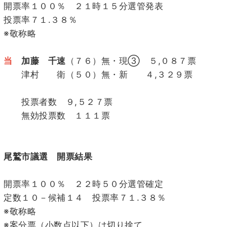
開票率１００％ ２１時１５分選管発表
投票率７１.３８％
※敬称略
当
加藤 千速
（７６）無・現③ ５,０８７票
津村 衛（５０）無・新 ４,３２９票
投票者数 ９,５２７票
無効投票数 １１１票
尾鷲市議選 開票結果
開票率１００％ ２２時５０分選管確定
定数１０－候補１４ 投票率７１.３８％
※敬称略
※案分票（小数点以下）は切り捨て