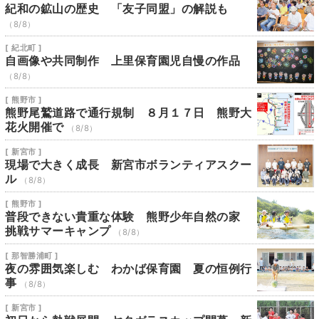
紀和の鉱山の歴史 「友子同盟」の解説も
（8/8）
[ 紀北町 ]
自画像や共同制作 上里保育園児自慢の作品
（8/8）
[ 熊野市 ]
熊野尾鷲道路で通行規制 ８月１７日 熊野大
花火開催で
（8/8）
[ 新宮市 ]
現場で大きく成長 新宮市ボランティアスクー
ル
（8/8）
[ 熊野市 ]
普段できない貴重な体験 熊野少年自然の家
挑戦サマーキャンプ
（8/8）
[ 那智勝浦町 ]
夜の雰囲気楽しむ わかば保育園 夏の恒例行
事
（8/8）
[ 新宮市 ]