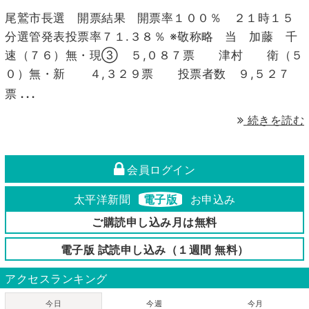
尾鷲市長選 開票結果 開票率１００％ ２１時１５
15
16
17
18
19
20
21
分選管発表投票率７１.３８％ ※敬称略 当 加藤 千
22
23
24
25
26
27
28
速（７６）無・現③ ５,０８７票 津村 衛（５
29
30
1
2
3
4
5
０）無・新 ４,３２９票 投票者数 ９,５２７
...
票
続きを読む
会員ログイン
太平洋新聞
電子版
お申込み
ご購読申し込み月は無料
電子版 試読申し込み（１週間 無料）
アクセスランキング
今日
今週
今月