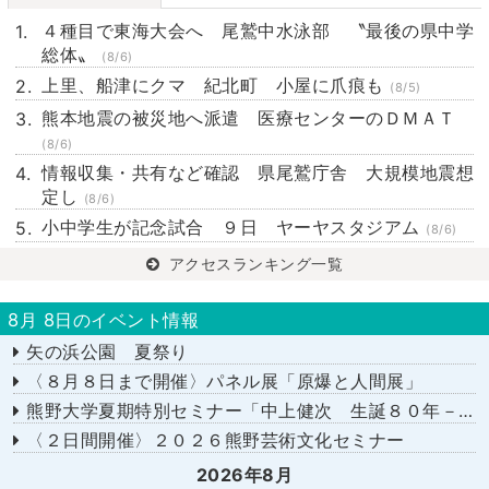
４種目で東海大会へ 尾鷲中水泳部 〝最後の県中学
総体〟
(8/6)
上里、船津にクマ 紀北町 小屋に爪痕も
(8/5)
熊本地震の被災地へ派遣 医療センターのＤＭＡＴ
(8/6)
情報収集・共有など確認 県尾鷲庁舎 大規模地震想
定し
(8/6)
小中学生が記念試合 ９日 ヤーヤスタジアム
(8/6)
アクセスランキング一覧
8月 8日のイベント情報
矢の浜公園 夏祭り
〈８月８日まで開催〉パネル展「原爆と人間展」
熊野大学夏期特別セミナー「中上健次 生誕８０年－時代へのまなざし－」
〈２日間開催〉２０２６熊野芸術文化セミナー
2026年8月