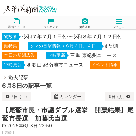
最新ニュース
ランキング
掲載写真
メニュー
令和７年７月１日付〜令和８年７月１２日付
物故者
紀北町
麺特集
クマの目撃情報（８月３日、４日）
三重 東紀州ニュース
本日の新聞広告
17時更新
和歌山 紀南地方ニュース
17時更新
イベント情報
過去記事
6月8日の記事一覧
7日 (土)
カレンダー
9日 (月)
6月
2025
【尾鷲市長・市議ダブル選挙 開票結果】尾
日
月
火
水
木
金
土
鷲市長選 加藤氏当選
1
2
3
4
5
6
7
2025年6月8日 22:50
[ 選挙 ]
8
9
10
11
12
13
14