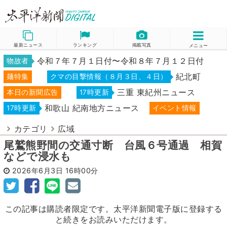
最新ニュース
ランキング
掲載写真
メニュー
令和７年７月１日付〜令和８年７月１２日付
物故者
紀北町
麺特集
クマの目撃情報（８月３日、４日）
三重 東紀州ニュース
本日の新聞広告
17時更新
和歌山 紀南地方ニュース
17時更新
イベント情報
カテゴリ
広域
尾鷲熊野間の交通寸断 台風６号通過 相賀
などで浸水も
2026年6月3日
16時00分
この記事は購読者限定です。太平洋新聞電子版に登録する
と続きをお読みいただけます。