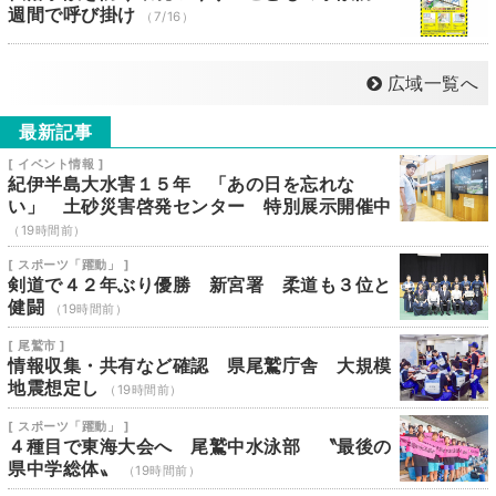
週間で呼び掛け
（7/16）
広域一覧へ
最新記事
[ イベント情報 ]
紀伊半島大水害１５年 「あの日を忘れな
い」 土砂災害啓発センター 特別展示開催中
（19時間前）
[ スポーツ「躍動」 ]
剣道で４２年ぶり優勝 新宮署 柔道も３位と
健闘
（19時間前）
[ 尾鷲市 ]
情報収集・共有など確認 県尾鷲庁舎 大規模
地震想定し
（19時間前）
[ スポーツ「躍動」 ]
４種目で東海大会へ 尾鷲中水泳部 〝最後の
県中学総体〟
（19時間前）