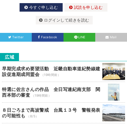
今すぐ申し込む
試読を申し込む
ログインして続きを読む
Twitter
Facebook
LINE
Mail
広域
早期完成求め要望活動 近畿自動車道紀勢線建
設促進期成同盟会
（19時間前）
特選に佐古さんの作品 全日写連紀南支部 関
西本部の審査
（19時間前）
８日ごろまで高波警戒 台風１３号 警報発表
の可能性も
（8/5）