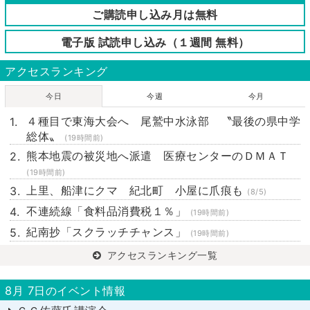
ご購読申し込み月は無料
電子版 試読申し込み（１週間 無料）
アクセスランキング
今日
今週
今月
４種目で東海大会へ 尾鷲中水泳部 〝最後の県中学
総体〟
(19時間前)
熊本地震の被災地へ派遣 医療センターのＤＭＡＴ
(19時間前)
上里、船津にクマ 紀北町 小屋に爪痕も
(8/5)
不連続線「食料品消費税１％」
(19時間前)
紀南抄「スクラッチチャンス」
(19時間前)
アクセスランキング一覧
8月 7日のイベント情報