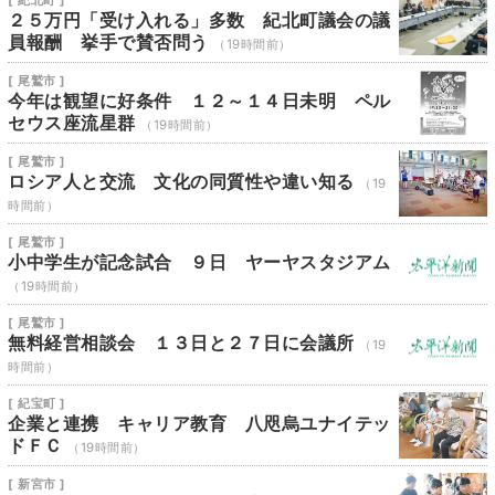
[ 紀北町 ]
２５万円「受け入れる」多数 紀北町議会の議
員報酬 挙手で賛否問う
（19時間前）
[ 尾鷲市 ]
今年は観望に好条件 １２～１４日未明 ペル
セウス座流星群
（19時間前）
[ 尾鷲市 ]
ロシア人と交流 文化の同質性や違い知る
（19
時間前）
[ 尾鷲市 ]
小中学生が記念試合 ９日 ヤーヤスタジアム
（19時間前）
[ 尾鷲市 ]
無料経営相談会 １３日と２７日に会議所
（19
時間前）
[ 紀宝町 ]
企業と連携 キャリア教育 八咫烏ユナイテッ
ドＦＣ
（19時間前）
[ 新宮市 ]