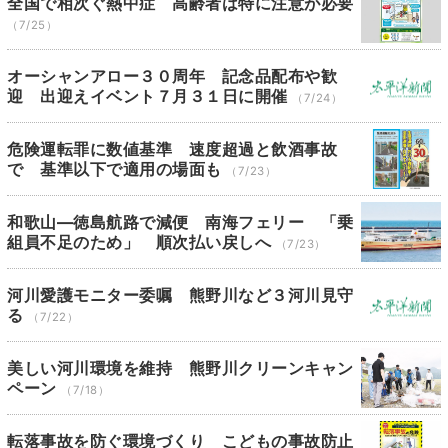
全国で相次ぐ熱中症 高齢者は特に注意が必要
（7/25）
オーシャンアロー３０周年 記念品配布や歓
迎 出迎えイベント７月３１日に開催
（7/24）
危険運転罪に数値基準 速度超過と飲酒事故
で 基準以下で適用の場面も
（7/23）
和歌山―徳島航路で減便 南海フェリー 「乗
組員不足のため」 順次払い戻しへ
（7/23）
河川愛護モニター委嘱 熊野川など３河川見守
る
（7/22）
美しい河川環境を維持 熊野川クリーンキャン
ペーン
（7/18）
転落事故を防ぐ環境づくり こどもの事故防止