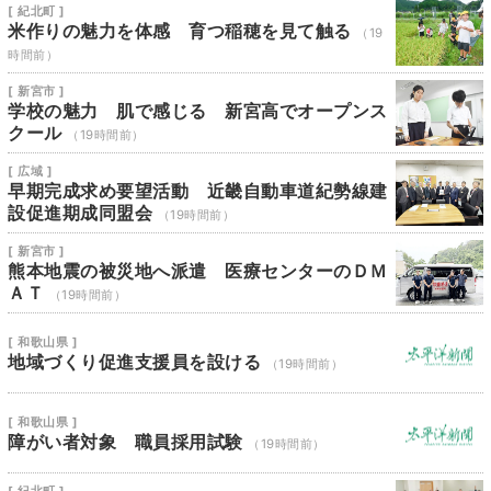
[ 紀北町 ]
米作りの魅力を体感 育つ稲穂を見て触る
（19
時間前）
[ 新宮市 ]
学校の魅力 肌で感じる 新宮高でオープンス
クール
（19時間前）
[ 広域 ]
早期完成求め要望活動 近畿自動車道紀勢線建
設促進期成同盟会
（19時間前）
[ 新宮市 ]
熊本地震の被災地へ派遣 医療センターのＤＭ
ＡＴ
（19時間前）
[ 和歌山県 ]
地域づくり促進支援員を設ける
（19時間前）
[ 和歌山県 ]
障がい者対象 職員採用試験
（19時間前）