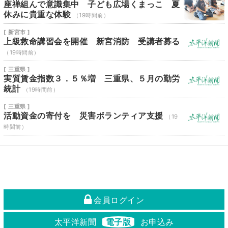
座禅組んで意識集中 子ども広場くまっこ 夏
休みに貴重な体験
（19時間前）
[ 新宮市 ]
上級救命講習会を開催 新宮消防 受講者募る
（19時間前）
[ 三重県 ]
実質賃金指数３．５％増 三重県、５月の勤労
統計
（19時間前）
[ 三重県 ]
活動資金の寄付を 災害ボランティア支援
（19
時間前）
会員ログイン
太平洋新聞
電子版
お申込み