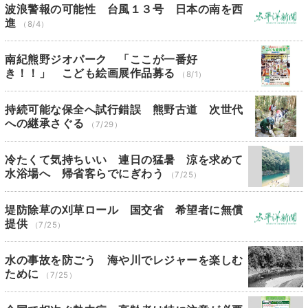
波浪警報の可能性 台風１３号 日本の南を西
進
（8/4）
南紀熊野ジオパーク 「ここが一番好
き！！」 こども絵画展作品募る
（8/1）
持続可能な保全へ試行錯誤 熊野古道 次世代
への継承さぐる
（7/29）
冷たくて気持ちいい 連日の猛暑 涼を求めて
水浴場へ 帰省客らでにぎわう
（7/25）
堤防除草の刈草ロール 国交省 希望者に無償
提供
（7/25）
水の事故を防ごう 海や川でレジャーを楽しむ
ために
（7/25）