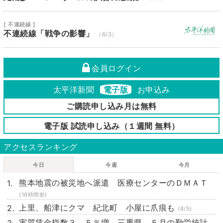
[ 不連続線 ]
不連続線「戦争の影響」
（6/3）
会員ログイン
太平洋新聞
電子版
お申込み
ご購読申し込み月は無料
電子版 試読申し込み（１週間 無料）
アクセスランキング
今日
今週
今月
熊本地震の被災地へ派遣 医療センターのＤＭＡＴ
(16時間前)
上里、船津にクマ 紀北町 小屋に爪痕も
(8/5)
実質賃金指数３．５％増 三重県、５月の勤労統計