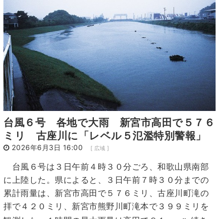
14
15
16
17
18
19
20
21
22
23
24
25
26
27
28
29
30
1
2
3
4
台風６号 各地で大雨 新宮市高田で５７６
ミリ 古座川に「レベル５氾濫特別警報」
2026年6月3日 16:00
[ 広域 ]
台風６号は３日午前４時３０分ごろ、和歌山県南部
に上陸した。県によると、３日午前７時３０分までの
累計雨量は、新宮市高田で５７６ミリ、古座川町滝の
拝で４２０ミリ、新宮市熊野川町滝本で３９９ミリを