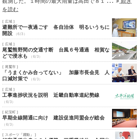
...
観測した。１時間の最大雨量は高田で８１
続き
を読む
[ 広域 ]
避難所で一夜過ごす 各自治体 明るいうちに
開設
（6/3）
[ 広域 ]
尾鷲熊野間の交通寸断 台風６号通過 相賀な
どで浸水も
（6/3）
[ 尾鷲市 ]
「うまくかみ合ってない」 加藤市長会見 人
口減対策で
（6/3）
[ 広域 ]
工事進捗状況を説明 近畿自動車道紀勢線
（6/3）
[ 紀宝町 ]
早期全線開通に向け 建設促進同盟会が総会
（6/3）
[ スポーツ「躍動」 ]