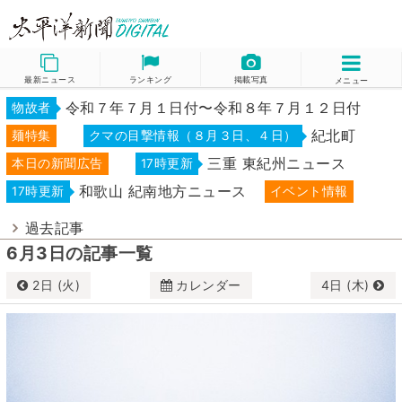
最新ニュース
ランキング
掲載写真
メニュー
令和７年７月１日付〜令和８年７月１２日付
物故者
紀北町
麺特集
クマの目撃情報（８月３日、４日）
三重 東紀州ニュース
本日の新聞広告
17時更新
和歌山 紀南地方ニュース
17時更新
イベント情報
過去記事
6月3日の記事一覧
2日 (火)
カレンダー
4日 (木)
6月
2026
日
月
火
水
木
金
土
31
1
2
3
4
5
6
7
8
9
10
11
12
13