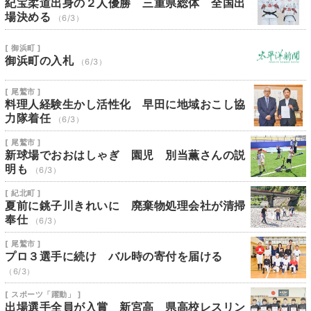
紀宝柔道出身の２人優勝 三重県総体 全国出
場決める
（6/3）
[ 御浜町 ]
御浜町の入札
（6/3）
[ 尾鷲市 ]
料理人経験生かし活性化 早田に地域おこし協
力隊着任
（6/3）
[ 尾鷲市 ]
新球場でおおはしゃぎ 園児 別当薫さんの説
明も
（6/3）
[ 紀北町 ]
夏前に銚子川きれいに 廃棄物処理会社が清掃
奉仕
（6/3）
[ 尾鷲市 ]
プロ３選手に続け バル時の寄付を届ける
（6/3）
[ スポーツ「躍動」 ]
出場選手全員が入賞 新宮高 県高校レスリン