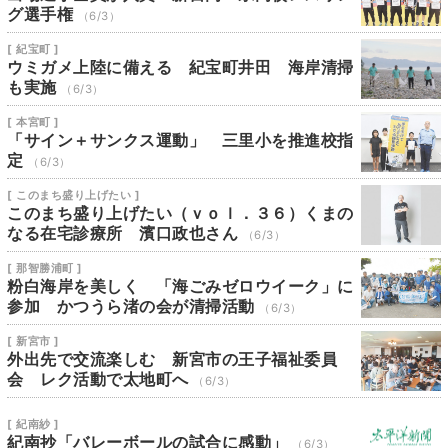
グ選手権
（6/3）
[ 紀宝町 ]
ウミガメ上陸に備える 紀宝町井田 海岸清掃
も実施
（6/3）
[ 本宮町 ]
「サイン＋サンクス運動」 三里小を推進校指
定
（6/3）
[ このまち盛り上げたい ]
このまち盛り上げたい（ｖｏｌ．３６）くまの
なる在宅診療所 濱口政也さん
（6/3）
[ 那智勝浦町 ]
粉白海岸を美しく 「海ごみゼロウイーク」に
参加 かつうら渚の会が清掃活動
（6/3）
[ 新宮市 ]
外出先で交流楽しむ 新宮市の王子福祉委員
会 レク活動で太地町へ
（6/3）
[ 紀南紗 ]
紀南抄「バレーボールの試合に感動」
（6/3）