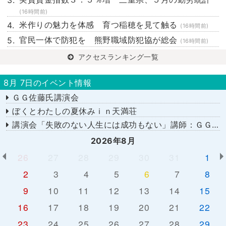
(16時間前)
米作りの魅力を体感 育つ稲穂を見て触る
(16時間前)
官民一体で防犯を 熊野職域防犯協が総会
(16時間前)
アクセスランキング一覧
8月 7日のイベント情報
ＧＧ佐藤氏講演会
ぼくとわたしの夏休みｉｎ天満荘
講演会「失敗のない人生には成功もない」講師：ＧＧ佐藤さん
2026年8月
26
27
28
29
30
31
1
2
3
4
5
6
7
8
9
10
11
12
13
14
15
16
17
18
19
20
21
22
23
24
25
26
27
28
29