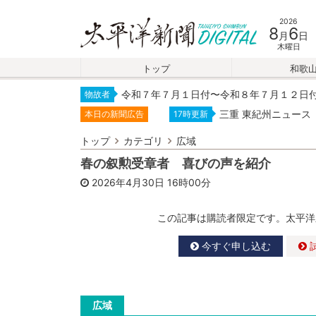
2026
8
6
月
日
木曜日
トップ
和歌
令和７年７月１日付〜令和８年７月１２日
物故者
三重 東紀州ニュース
本日の新聞広告
17時更新
トップ
カテゴリ
広域
春の叙勲受章者 喜びの声を紹介
2026年4月30日
16時00分
この記事は購読者限定です。太平洋
今すぐ申し込む
広域