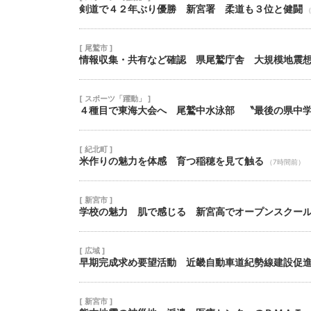
剣道で４２年ぶり優勝 新宮署 柔道も３位と健闘
[ 尾鷲市 ]
情報収集・共有など確認 県尾鷲庁舎 大規模地震
[ スポーツ「躍動」 ]
４種目で東海大会へ 尾鷲中水泳部 〝最後の県中
[ 紀北町 ]
米作りの魅力を体感 育つ稲穂を見て触る
（7時間前）
[ 新宮市 ]
学校の魅力 肌で感じる 新宮高でオープンスクー
[ 広域 ]
早期完成求め要望活動 近畿自動車道紀勢線建設促
[ 新宮市 ]