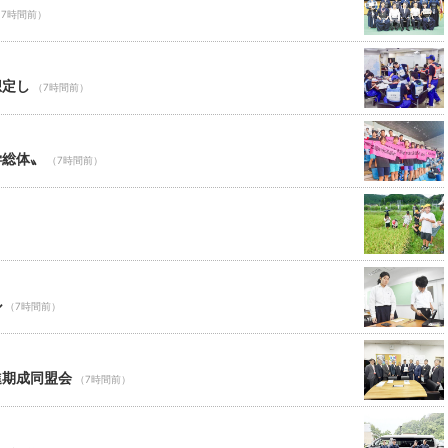
（7時間前）
想定し
（7時間前）
学総体〟
（7時間前）
ル
（7時間前）
進期成同盟会
（7時間前）