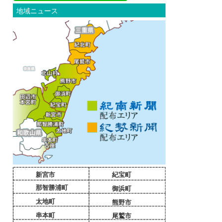
地域ニュース
新宮市
紀宝町
那智勝浦町
御浜町
太地町
熊野市
串本町
尾鷲市