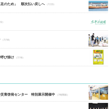
不足のため」 順次払い戻しへ
（7/23）
22）
ン
（7/18）
で呼び掛け
（7/16）
砂災害啓発センター 特別展示開催中
（7時間前）