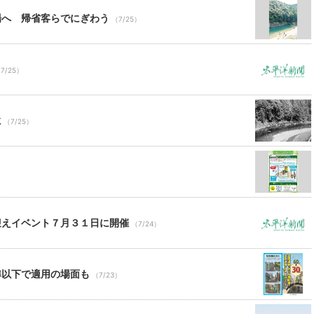
場へ 帰省客らでにぎわう
（7/25）
7/25）
に
（7/25）
）
迎えイベント７月３１日に開催
（7/24）
準以下で適用の場面も
（7/23）