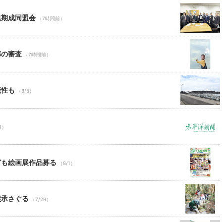
進期成同盟会
（7時間前）
部の審査
（7時間前）
能性も
（8/5）
4）
ども絵画展作品募る
（8/1）
継承さぐる
（7/29）