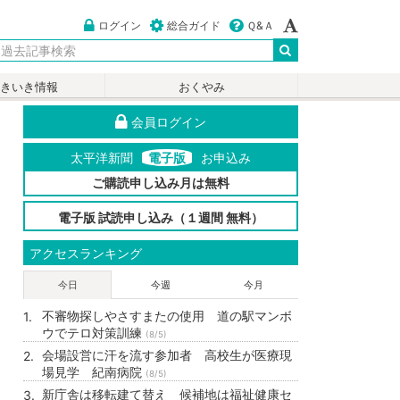
ログイン
総合ガイド
Ｑ&Ａ
いきいき情報
おくやみ
会員ログイン
太平洋新聞
電子版
お申込み
ご購読申し込み月は無料
電子版 試読申し込み（１週間 無料）
アクセスランキング
今日
今週
今月
不審物探しやさすまたの使用 道の駅マンボ
ウでテロ対策訓練
(8/5)
会場設営に汗を流す参加者 高校生が医療現
場見学 紀南病院
(8/5)
新庁舎は移転建て替え 候補地は福祉健康セ