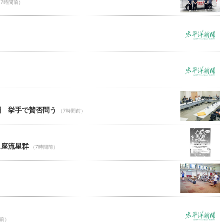
（7時間前）
酬 挙手で賛否問う
（7時間前）
ス座流星群
（7時間前）
間前）