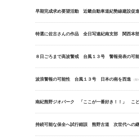
早期完成求め要望活動 近畿自動車道紀勢線建設促
特選に佐古さんの作品 全日写連紀南支部 関西本
８日ごろまで高波警戒 台風１３号 警報発表の可
波浪警報の可能性 台風１３号 日本の南を西進
（8/
南紀熊野ジオパーク 「ここが一番好き！！」 こ
持続可能な保全へ試行錯誤 熊野古道 次世代への