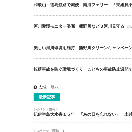
和歌山―徳島航路で減便 南海フェリー 「乗組員
河川愛護モニター委嘱 熊野川など３河川見守る
（7/
美しい河川環境を維持 熊野川クリーンキャンペー
転落事故を防ぐ環境づくり こどもの事故防止週間
広域一覧へ
最新記事
[ イベント情報 ]
紀伊半島大水害１５年 「あの日を忘れない」 土
[ スポーツ「躍動」 ]