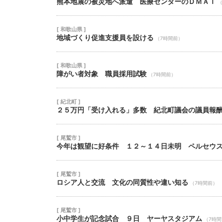
熊本地震の被災地へ派遣 医療センターのＤＭＡＴ
[ 和歌山県 ]
地域づくり促進支援員を設ける
（7時間前）
[ 和歌山県 ]
障がい者対象 職員採用試験
（7時間前）
[ 紀北町 ]
２５万円「受け入れる」多数 紀北町議会の議員報
[ 尾鷲市 ]
今年は観望に好条件 １２～１４日未明 ペルセウ
[ 尾鷲市 ]
ロシア人と交流 文化の同質性や違い知る
（7時間前）
[ 尾鷲市 ]
小中学生が記念試合 ９日 ヤーヤスタジアム
（7時