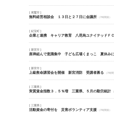
[ 尾鷲市 ]
無料経営相談会 １３日と２７日に会議所
（7時間前）
[ 紀宝町 ]
企業と連携 キャリア教育 八咫烏ユナイテッドＦ
[ 新宮市 ]
座禅組んで意識集中 子ども広場くまっこ 夏休み
[ 新宮市 ]
上級救命講習会を開催 新宮消防 受講者募る
（7時
[ 三重県 ]
実質賃金指数３．５％増 三重県、５月の勤労統計
[ 三重県 ]
活動資金の寄付を 災害ボランティア支援
（7時間前）