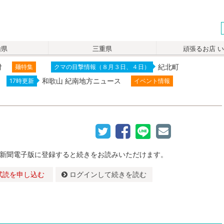
山県
三重県
頑張るお店 
付
紀北町
麺特集
クマの目撃情報（８月３日、４日）
和歌山 紀南地方ニュース
17時更新
イベント情報
新聞電子版に登録すると続きをお読みいただけます。
試読を申し込む
ログインして続きを読む