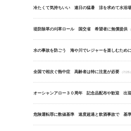
冷たくて気持ちいい 連日の猛暑 涼を求めて水浴
堤防除草の刈草ロール 国交省 希望者に無償提供
（
水の事故を防ごう 海や川でレジャーを楽しむため
全国で相次ぐ熱中症 高齢者は特に注意が必要
（7/25
オーシャンアロー３０周年 記念品配布や歓迎 出
危険運転罪に数値基準 速度超過と飲酒事故で 基