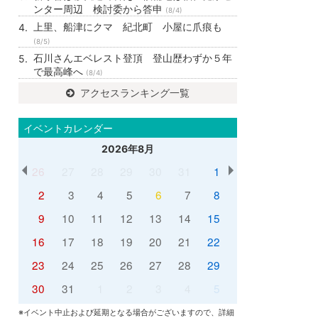
ンター周辺 検討委から答申
(8/4)
上里、船津にクマ 紀北町 小屋に爪痕も
(8/5)
石川さんエベレスト登頂 登山歴わずか５年
で最高峰へ
(8/4)
アクセスランキング一覧
イベントカレンダー
2026年8月
26
27
28
29
30
31
1
2
3
4
5
6
7
8
9
10
11
12
13
14
15
16
17
18
19
20
21
22
23
24
25
26
27
28
29
30
31
1
2
3
4
5
※イベント中止および延期となる場合がございますので、詳細