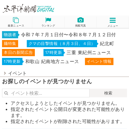
最新ニュース
ランキング
掲載写真
メニュー
令和７年７月１日付〜令和８年７月１２日付
物故者
紀北町
麺特集
クマの目撃情報（８月３日、４日）
三重 東紀州ニュース
本日の新聞広告
17時更新
和歌山 紀南地方ニュース
17時更新
イベント情報
イベント
お探しのイベントが見つかりません
検索
アクセスしようとしたイベントが見つかりません。
指定されたイベント公開日が変更された可能性があり
ます。
指定されたイベントが削除された可能性があります。