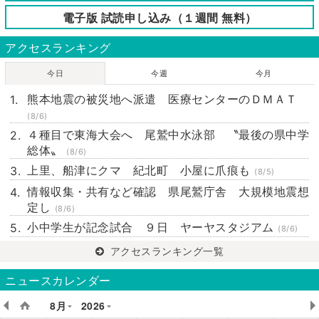
電子版 試読申し込み（１週間 無料）
アクセスランキング
今日
今週
今月
熊本地震の被災地へ派遣 医療センターのＤＭＡＴ
(8/6)
４種目で東海大会へ 尾鷲中水泳部 〝最後の県中学
総体〟
(8/6)
上里、船津にクマ 紀北町 小屋に爪痕も
(8/5)
情報収集・共有など確認 県尾鷲庁舎 大規模地震想
定し
(8/6)
小中学生が記念試合 ９日 ヤーヤスタジアム
(8/6)
アクセスランキング一覧
ニュースカレンダー
8月
2026