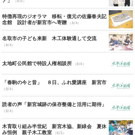
ア」
（8/5）
特徴再現のジオラマ 移転・復元の佐藤春夫記
念館 設計者が新宮市へ寄贈
（8/4）
名取市の子ども来新 木工体験通して交流
（8/4）
太地町公民館で特設人権相談所
（8/4）
「春駒の今と昔」 ８日、ふれ愛講座 新宮市
（8/4）
読者の声「新宮城跡の保存整備と活用に期待」
（8/4）
木育取り組み半世紀 新宮木協、新緑会 夏休
み恒例 親子木工教室
（8/3）