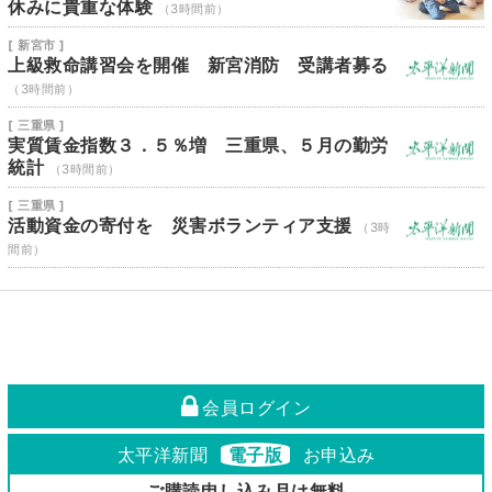
休みに貴重な体験
（3時間前）
[ 新宮市 ]
上級救命講習会を開催 新宮消防 受講者募る
（3時間前）
[ 三重県 ]
実質賃金指数３．５％増 三重県、５月の勤労
統計
（3時間前）
[ 三重県 ]
活動資金の寄付を 災害ボランティア支援
（3時
間前）
会員ログイン
太平洋新聞
電子版
お申込み
ご購読申し込み月は無料