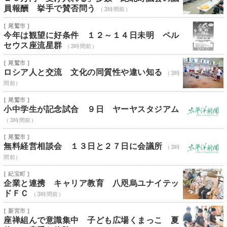
員報酬 挙手で賛否問う
（3時間前）
[ 尾鷲市 ]
今年は観望に好条件 １２～１４日未明 ペル
セウス座流星群
（3時間前）
[ 尾鷲市 ]
ロシア人と交流 文化の同質性や違い知る
（3時
間前）
[ 尾鷲市 ]
小中学生が記念試合 ９日 ヤーヤスタジアム
（3時間前）
[ 尾鷲市 ]
無料経営相談会 １３日と２７日に会議所
（3時
間前）
[ 紀宝町 ]
企業と連携 キャリア教育 八咫烏ユナイテッ
ドＦＣ
（3時間前）
[ 新宮市 ]
座禅組んで意識集中 子ども広場くまっこ 夏