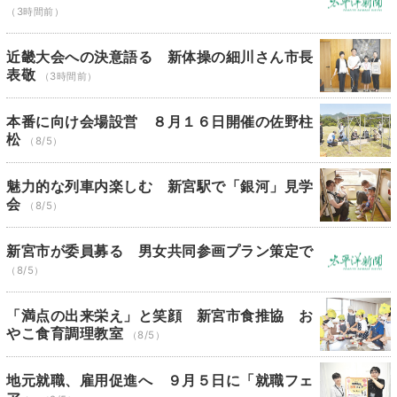
（3時間前）
近畿大会への決意語る 新体操の細川さん市長
表敬
（3時間前）
本番に向け会場設営 ８月１６日開催の佐野柱
松
（8/5）
魅力的な列車内楽しむ 新宮駅で「銀河」見学
会
（8/5）
新宮市が委員募る 男女共同参画プラン策定で
（8/5）
「満点の出来栄え」と笑顔 新宮市食推協 お
やこ食育調理教室
（8/5）
地元就職、雇用促進へ ９月５日に「就職フェ