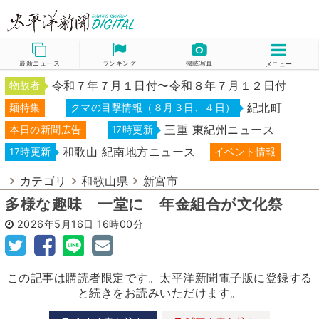
最新ニュース
ランキング
掲載写真
メニュー
令和７年７月１日付〜令和８年７月１２日付
物故者
紀北町
麺特集
クマの目撃情報（８月３日、４日）
三重 東紀州ニュース
本日の新聞広告
17時更新
和歌山 紀南地方ニュース
17時更新
イベント情報
カテゴリ
和歌山県
新宮市
多様な趣味 一堂に 年金組合が文化祭
2026年5月16日
16時00分
この記事は購読者限定です。太平洋新聞電子版に登録する
と続きをお読みいただけます。