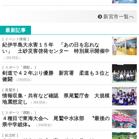
新宮市一覧へ
最新記事
[ イベント情報 ]
紀伊半島大水害１５年 「あの日を忘れな
い」 土砂災害啓発センター 特別展示開催中
（3時間前）
[ スポーツ「躍動」 ]
剣道で４２年ぶり優勝 新宮署 柔道も３位と
健闘
（3時間前）
[ 尾鷲市 ]
情報収集・共有など確認 県尾鷲庁舎 大規模
地震想定し
（3時間前）
[ スポーツ「躍動」 ]
４種目で東海大会へ 尾鷲中水泳部 〝最後の
県中学総体〟
（3時間前）
[ 紀北町 ]