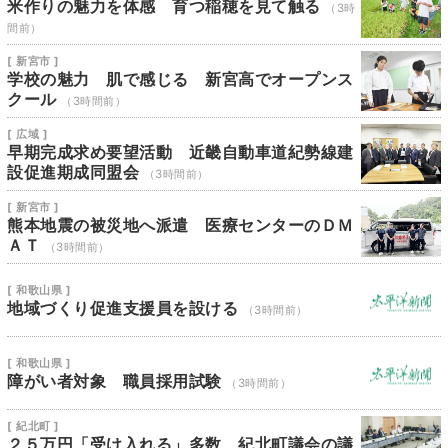
米作りの魅力を体感 育つ稲穂を見て触る
（3時
間前）
[ 新宮市 ]
学校の魅力 肌で感じる 新宮高でオープンス
クール
（3時間前）
[ 広域 ]
早期完成求め要望活動 近畿自動車道紀勢線建
設促進期成同盟会
（3時間前）
[ 新宮市 ]
熊本地震の被災地へ派遣 医療センターのＤＭ
ＡＴ
（3時間前）
[ 和歌山県 ]
地域づくり促進支援員を設ける
（3時間前）
[ 和歌山県 ]
障がい者対象 職員採用試験
（3時間前）
[ 紀北町 ]
２５万円「受け入れる」多数 紀北町議会の議