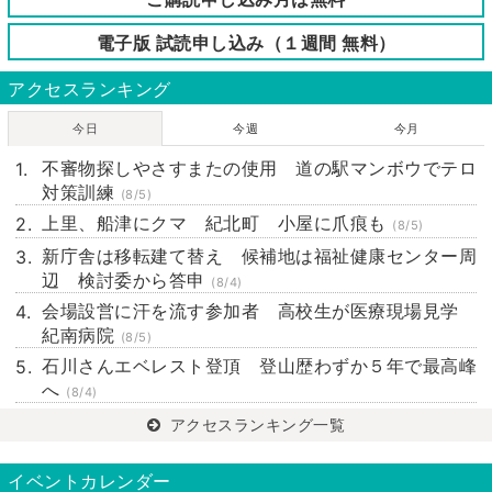
電子版 試読申し込み（１週間 無料）
アクセスランキング
今日
今週
今月
不審物探しやさすまたの使用 道の駅マンボウでテロ
対策訓練
(8/5)
上里、船津にクマ 紀北町 小屋に爪痕も
(8/5)
新庁舎は移転建て替え 候補地は福祉健康センター周
辺 検討委から答申
(8/4)
会場設営に汗を流す参加者 高校生が医療現場見学
紀南病院
(8/5)
石川さんエベレスト登頂 登山歴わずか５年で最高峰
へ
(8/4)
アクセスランキング一覧
イベントカレンダー