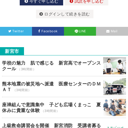
今すぐ申し込む
試読を申し込む
ログインして続きを読む
Twitter
Facebook
LINE
Mail
新宮市
学校の魅力 肌で感じる 新宮高でオープンス
クール
（3時間前）
熊本地震の被災地へ派遣 医療センターのＤＭ
ＡＴ
（3時間前）
座禅組んで意識集中 子ども広場くまっこ 夏
休みに貴重な体験
（3時間前）
上級救命講習会を開催 新宮消防 受講者募る