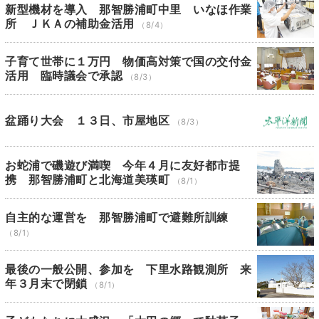
新型機材を導入 那智勝浦町中里 いなほ作業
所 ＪＫＡの補助金活用
（8/4）
子育て世帯に１万円 物価高対策で国の交付金
活用 臨時議会で承認
（8/3）
盆踊り大会 １３日、市屋地区
（8/3）
お蛇浦で磯遊び満喫 今年４月に友好都市提
携 那智勝浦町と北海道美瑛町
（8/1）
自主的な運営を 那智勝浦町で避難所訓練
（8/1）
最後の一般公開、参加を 下里水路観測所 来
年３月末で閉鎖
（8/1）