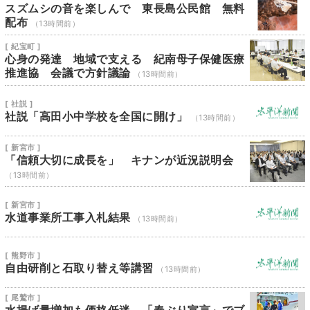
スズムシの音を楽しんで 東長島公民館 無料
配布
（13時間前）
[ 紀宝町 ]
心身の発達 地域で支える 紀南母子保健医療
推進協 会議で方針議論
（13時間前）
[ 社説 ]
社説「高田小中学校を全国に開け」
（13時間前）
[ 新宮市 ]
「信頼大切に成長を」 キナンが近況説明会
（13時間前）
[ 新宮市 ]
水道事業所工事入札結果
（13時間前）
[ 熊野市 ]
自由研削と石取り替え等講習
（13時間前）
[ 尾鷲市 ]