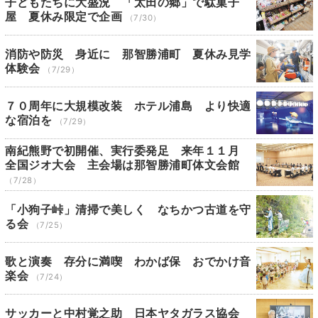
子どもたちに大盛況 「太田の郷」で駄菓子
屋 夏休み限定で企画
（7/30）
消防や防災 身近に 那智勝浦町 夏休み見学
体験会
（7/29）
７０周年に大規模改装 ホテル浦島 より快適
な宿泊を
（7/29）
南紀熊野で初開催、実行委発足 来年１１月
全国ジオ大会 主会場は那智勝浦町体文会館
（7/28）
「小狗子峠」清掃で美しく なちかつ古道を守
る会
（7/25）
歌と演奏 存分に満喫 わかば保 おでかけ音
楽会
（7/24）
サッカーと中村覚之助 日本ヤタガラス協会