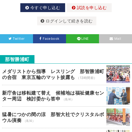
今すぐ申し込む
試読を申し込む
ログインして続きを読む
Twitter
Facebook
LINE
Mail
那智勝浦町
メダリストから指導 レスリング 那智勝浦町
の合宿 東京五輪のマット披露も
（13時間前）
新庁舎は移転建て替え 候補地は福祉健康セン
ター周辺 検討委から答申
（8/4）
猛暑につかの間の涼 那智大社でクリスタルボ
ウル演奏
（8/4）