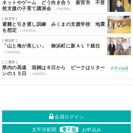
ネットやゲーム どう向き合う 新宮市 不登
校支援の子育て講演会
（13時間前）
[ 新宮市 ]
避難と引き渡し訓練 みくまの支援学校 地震
を想定
（13時間前）
[ 御浜町 ]
「山と海が美しい」 御浜町に新ＡＬＴ就任
（13時間前）
[ 三重県 ]
県内の高速 混雑は８日から ピークはＵター
ンの１５日
（13時間前）
会員ログイン
太平洋新聞
電子版
お申込み