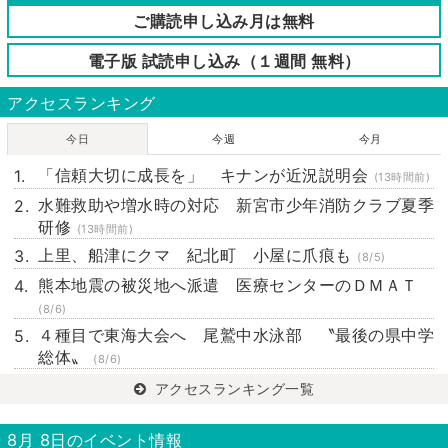
ご購読申し込み月は無料
電子版 試読申し込み（１週間 無料）
アクセスランキング
今日
今週
今月
「信頼大切に成長を」 キナンが近況説明会
(13時間前)
水難救助や増水時の対応 新宮市少年消防クラブ夏季
研修
(13時間前)
上里、船津にクマ 紀北町 小屋に爪痕も
(8/5)
熊本地震の被災地へ派遣 医療センターのＤＭＡＴ
(8/6)
４種目で東海大会へ 尾鷲中水泳部 〝最後の県中学
総体〟
(8/6)
アクセスランキング一覧
8月 8日のイベント情報