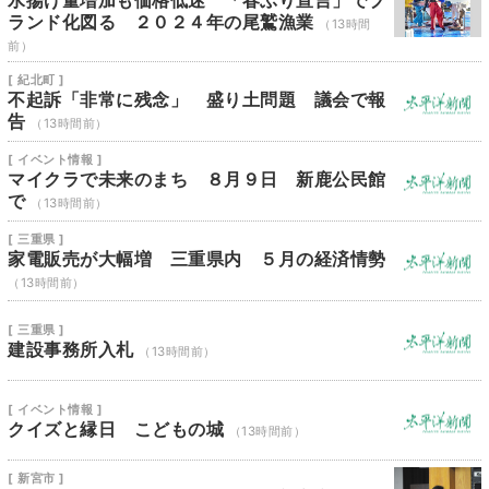
水揚げ量増加も価格低迷 「春ぶり宣言」でブ
ランド化図る ２０２４年の尾鷲漁業
（13時間
前）
[ 紀北町 ]
不起訴「非常に残念」 盛り土問題 議会で報
告
（13時間前）
[ イベント情報 ]
マイクラで未来のまち ８月９日 新鹿公民館
で
（13時間前）
[ 三重県 ]
家電販売が大幅増 三重県内 ５月の経済情勢
（13時間前）
[ 三重県 ]
建設事務所入札
（13時間前）
[ イベント情報 ]
クイズと縁日 こどもの城
（13時間前）
[ 新宮市 ]