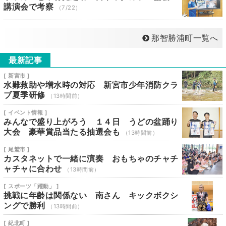
講演会で考察
（7/22）
那智勝浦町一覧へ
最新記事
[ 新宮市 ]
水難救助や増水時の対応 新宮市少年消防クラ
ブ夏季研修
（13時間前）
[ イベント情報 ]
みんなで盛り上がろう １４日 うどの盆踊り
大会 豪華賞品当たる抽選会も
（13時間前）
[ 尾鷲市 ]
カスタネットで一緒に演奏 おもちゃのチャチ
ャチャに合わせ
（13時間前）
[ スポーツ「躍動」 ]
挑戦に年齢は関係ない 南さん キックボクシ
ングで勝利
（13時間前）
[ 紀北町 ]