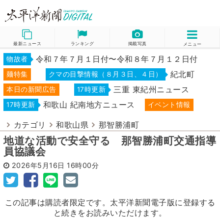
最新ニュース
ランキング
掲載写真
メニュー
令和７年７月１日付〜令和８年７月１２日付
物故者
紀北町
麺特集
クマの目撃情報（８月３日、４日）
三重 東紀州ニュース
本日の新聞広告
17時更新
和歌山 紀南地方ニュース
17時更新
イベント情報
カテゴリ
和歌山県
那智勝浦町
地道な活動で安全守る 那智勝浦町交通指導
員協議会
2026年5月16日
16時00分
この記事は購読者限定です。太平洋新聞電子版に登録する
と続きをお読みいただけます。