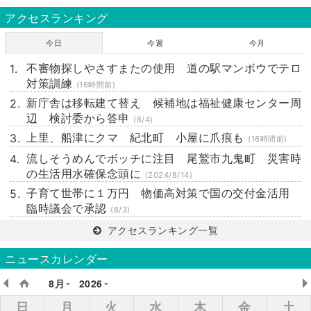
アクセスランキング
今日
今週
今月
不審物探しやさすまたの使用 道の駅マンボウでテロ
対策訓練
(16時間前)
新庁舎は移転建て替え 候補地は福祉健康センター周
辺 検討委から答申
(8/4)
上里、船津にクマ 紀北町 小屋に爪痕も
(16時間前)
流しそうめんでボッチに注目 尾鷲市九鬼町 災害時
の生活用水確保念頭に
(2024/8/14)
子育て世帯に１万円 物価高対策で国の交付金活用
臨時議会で承認
(8/3)
アクセスランキング一覧
ニュースカレンダー
8月
2026
日
月
火
水
木
金
土