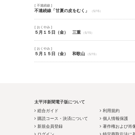
[ 不連続線 ]
不連続線「甘夏の皮をむく」
（5/15）
[ おくやみ ]
５月１５日（金） 三重
（5/15）
[ おくやみ ]
５月１５日（金） 和歌山
（5/15）
太平洋新聞電子版について
総合ガイド
利用規約
購読コース・決済について
個人情報保護
新規会員登録
著作権および肖
ログイン
特定商取引法に