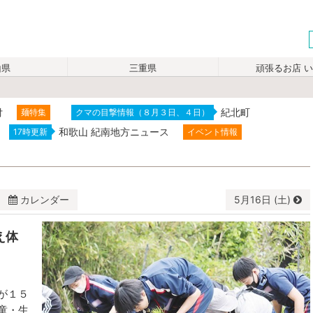
山県
三重県
頑張るお店 
付
紀北町
麺特集
クマの目撃情報（８月３日、４日）
和歌山 紀南地方ニュース
17時更新
イベント情報
カレンダー
5月
16日 (土)
え体
水
木
金
土
29
30
1
2
6
7
8
9
が１５
童・生
13
14
15
16