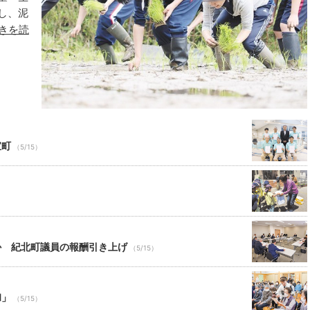
し、泥
20
21
22
23
きを読
27
28
29
30
3
4
5
6
宝町
（5/15）
か 紀北町議員の報酬引き上げ
（5/15）
和」
（5/15）