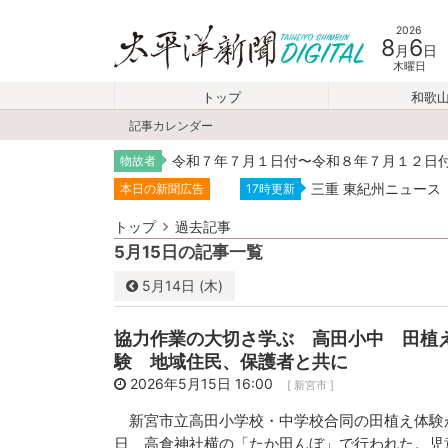
2026
8
6
月
日
木曜日
トップ
和歌
記事カレンダー
令和７年７月１日付〜令和８年７月１２日
物故者
三重 東紀州ニュース
本日の新聞広告
17時更新
トップ
過去記事
5月15日の記事一覧
5月
14日 (木)
5月
2026
協力作業の大切さ学ぶ 高田小中 田植
日
月
火
験 地域住民、保護者と共に
26
27
28
2026年5月15日 16:00
[ 新宮市 ]
3
4
5
新宮市立高田小学校・中学校合同の田植え体験
日、高倉神社横の「たか田んぼ」で行われた。児
10
11
12