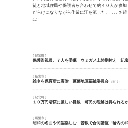
徒と地域住民や保護者ら合わせて約４０人が参加
17
18
19
...
だらけになりながら作業に汗を流した。
続
24
25
26
む
31
1
2
[ 紀宝町 ]
保護監視員、７人を委嘱 ウミガメ上陸期控え 紀
[ 新宮市 ]
雑巾を保育所に寄贈 蓬莱地区福祉委員会
（5/15）
[ 紀北町 ]
１０万円増額に厳しい目線 町民の理解は得られる
[ 尾鷲市 ]
昭和の名曲や民謡楽しむ 曽根で合同講座「輪内の