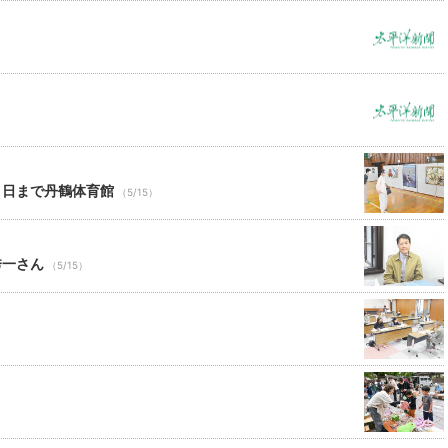
）
７日まで丹鶴体育館
（5/15）
秀一さん
（5/15）
）