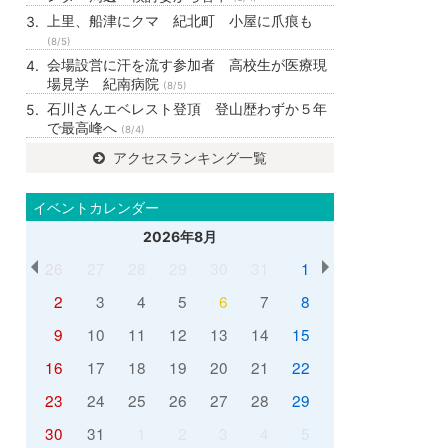
上里、船津にクマ 紀北町 小屋に爪痕も
(8/5)
会場設営に汗を流す参加者 高校生が医療現
場見学 紀南病院
(8/5)
石川さんエベレスト登頂 登山歴わずか５年
で最高峰へ
(8/4)
アクセスランキング一覧
イベントカレンダー
2026年8月
26
27
28
29
30
31
1
2
3
4
5
6
7
8
9
10
11
12
13
14
15
16
17
18
19
20
21
22
23
24
25
26
27
28
29
30
31
1
2
3
4
5