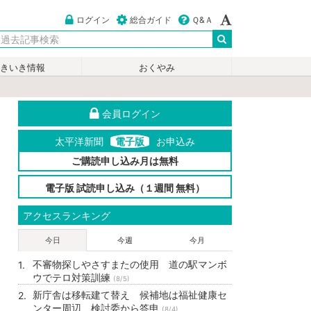
ログイン
総合ガイド
Ｑ&Ａ
いきいき情報
おくやみ
会員ログイン
太平洋新聞
電子版
お申込み
ご購読申し込み月は無料
電子版 試読申し込み（１週間 無料）
アクセスランキング
今日
今週
今月
不審物探しやさすまたの使用 道の駅マンボ
ウでテロ対策訓練
(8/5)
新庁舎は移転建て替え 候補地は福祉健康セ
ンター周辺 検討委から答申
(8/4)