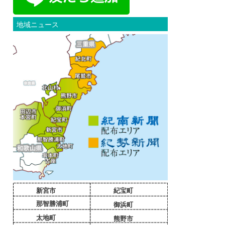
地域ニュース
新宮市
紀宝町
那智勝浦町
御浜町
太地町
熊野市