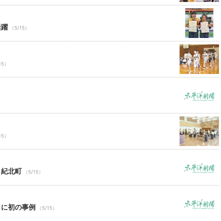
活躍
（5/15）
15）
15）
 紀北町
（5/15）
日に初の事例
（5/15）