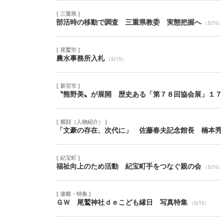
[ 三重県 ]
部活時の移動で調査 三重県教委 実態把握へ
（5/15
[ 尾鷲市 ]
農水事務所入札
（5/15）
[ 新宮市 ]
〝熊野美〟が展開 歴史ある「第７８回協会展」１
[ 横顔（人物紹介） ]
「文豪の存在、次代に」 佐藤春夫記念館長 楠本
[ 紀宝町 ]
福祉向上のため活動 紀宝町手をつなぐ親の会
（5/15
[ 連載・特集 ]
ＧＷ 尾鷲神社ｄｅこども縁日 写真特集
（5/15）