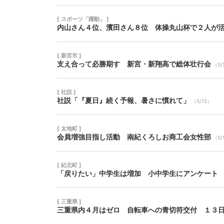
[ スポーツ「躍動」 ]
内山さん４位、濱田さん８位 体操丸山杯で２人が
[ 新宮市 ]
支え合って必勝期す 新宮・新翔高で総体壮行会
（5/
[ 社説 ]
社説「『夏日』続く予報、暑さに慣れて」
（5/15）
[ 太地町 ]
会員増強目指し活動 南紀くろしお商工会女性部
（5/
[ 紀北町 ]
「戻りたい」中学生は増加 小中学生にアンケート
[ 三重県 ]
三重県内４月はゼロ 自転車への青切符交付 １３