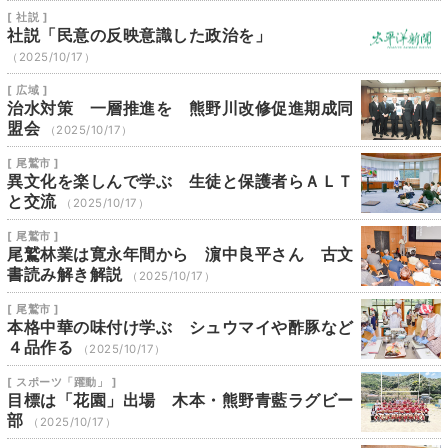
[ 社説 ]
社説「民意の反映意識した政治を」
（2025/10/17）
[ 広域 ]
治水対策 一層推進を 熊野川改修促進期成同
盟会
（2025/10/17）
[ 尾鷲市 ]
異文化を楽しんで学ぶ 生徒と保護者らＡＬＴ
と交流
（2025/10/17）
[ 尾鷲市 ]
尾鷲林業は寛永年間から 濵中良平さん 古文
書読み解き解説
（2025/10/17）
[ 尾鷲市 ]
本格中華の味付け学ぶ シュウマイや酢豚など
４品作る
（2025/10/17）
[ スポーツ「躍動」 ]
目標は「花園」出場 木本・熊野青藍ラグビー
部
（2025/10/17）