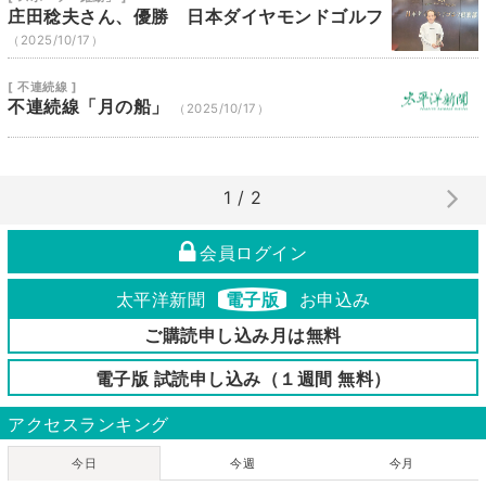
庄田稔夫さん、優勝 日本ダイヤモンドゴルフ
（2025/10/17）
[ 不連続線 ]
不連続線「月の船」
（2025/10/17）
1 / 2
会員ログイン
太平洋新聞
電子版
お申込み
ご購読申し込み月は無料
電子版 試読申し込み（１週間 無料）
アクセスランキング
今日
今週
今月