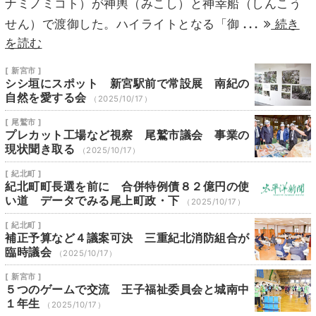
ナミノミコト）が神輿（みこし）と神幸船（しんこう
...
せん）で渡御した。ハイライトとなる「御
続き
を読む
[ 新宮市 ]
シシ垣にスポット 新宮駅前で常設展 南紀の
自然を愛する会
（2025/10/17）
[ 尾鷲市 ]
プレカット工場など視察 尾鷲市議会 事業の
現状聞き取る
（2025/10/17）
[ 紀北町 ]
紀北町町長選を前に 合併特例債８２億円の使
い道 データでみる尾上町政・下
（2025/10/17）
[ 紀北町 ]
補正予算など４議案可決 三重紀北消防組合が
臨時議会
（2025/10/17）
[ 新宮市 ]
５つのゲームで交流 王子福祉委員会と城南中
１年生
（2025/10/17）