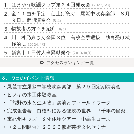
はまゆう歌謡クラブ第２４回発表会
(2022/6/7)
全１１曲を予定 仕上げ急ぐ 尾鷲中吹奏楽部 ８月
９日に定期演奏会
(8/4)
物故者の方々を紹介
(8/5)
川上穂乃嘉さん全国３位 高校空手選抜 助言受け積
極的に
(2024/4/3)
新宮市１日付人事異動発令
(2019/10/1)
アクセスランキング一覧
8月 9日のイベント情報
尾鷲市立尾鷲中学校吹奏楽部 第２９回定期演奏会
ヒノキの木工体験教室
「熊野の水と生き物」講演とフィールドワーク
完成報告会「白模型にみる健次の世界－『千年の愉楽』『奇蹟』より－」
東紀州キッズ 文化体験ツアー 中高生コース
〈２日間開催〉２０２６熊野芸術文化セミナー