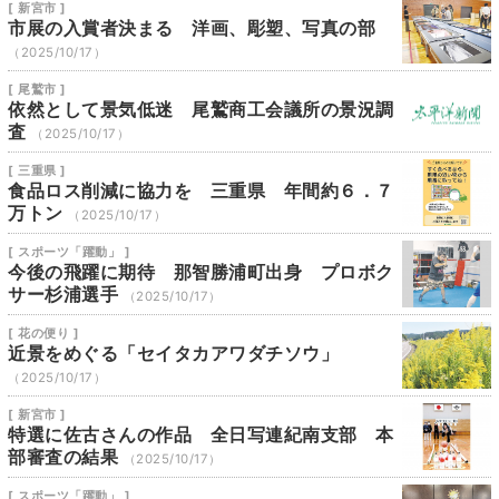
[ 新宮市 ]
市展の入賞者決まる 洋画、彫塑、写真の部
（2025/10/17）
[ 尾鷲市 ]
依然として景気低迷 尾鷲商工会議所の景況調
査
（2025/10/17）
[ 三重県 ]
食品ロス削減に協力を 三重県 年間約６．７
万トン
（2025/10/17）
[ スポーツ「躍動」 ]
今後の飛躍に期待 那智勝浦町出身 プロボク
サー杉浦選手
（2025/10/17）
[ 花の便り ]
近景をめぐる「セイタカアワダチソウ」
（2025/10/17）
[ 新宮市 ]
特選に佐古さんの作品 全日写連紀南支部 本
部審査の結果
（2025/10/17）
[ スポーツ「躍動」 ]