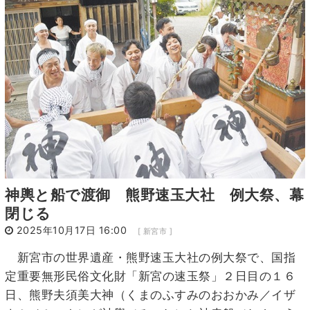
5
6
7
8
9
10
11
12
13
14
15
16
17
18
19
20
21
22
23
24
25
26
27
28
29
30
31
1
神輿と船で渡御 熊野速玉大社 例大祭、幕
閉じる
2025年10月17日 16:00
[ 新宮市 ]
新宮市の世界遺産・熊野速玉大社の例大祭で、国指
定重要無形民俗文化財「新宮の速玉祭」２日目の１６
日、熊野夫須美大神（くまのふすみのおおかみ／イザ