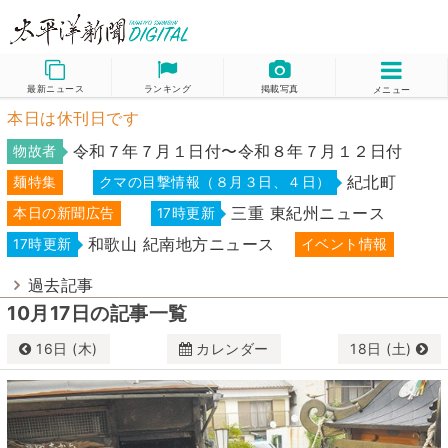
最新ニュース
ランキング
掲載写真
メニュー
本日は休刊日です
令和７年７月１日付〜令和８年７月１２日付
物故者
紀北町
麺特集
クマの目撃情報（８月３日、４日）
三重 東紀州ニュース
本日の新聞広告
17時更新
和歌山 紀南地方ニュース
17時更新
イベント情報
過去記事
10月17日の記事一覧
16日 (木)
カレンダー
18日 (土)
10月
2025
日
月
火
水
木
金
土
28
29
30
1
2
3
4