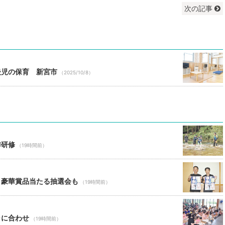
次の記事
後児の保育 新宮市
（2025/10/8）
季研修
（19時間前）
 豪華賞品当たる抽選会も
（19時間前）
ャに合わせ
（19時間前）