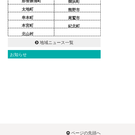
那智勝浦町
御浜町
太地町
熊野市
串本町
尾鷲市
本宮町
紀北町
北山村
地域ニュース一覧
お知らせ
ページの先頭へ