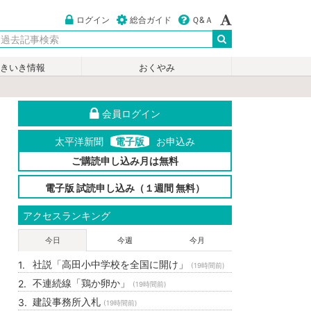
ログイン
総合ガイド
Ｑ&Ａ
いきいき情報
おくやみ
会員ログイン
太平洋新聞
電子版
お申込み
ご購読申し込み月は無料
電子版 試読申し込み（１週間 無料）
アクセスランキング
今日
今週
今月
社説「高田小中学校を全国に開け」
(19時間前)
不連続線「鶏か卵か」
(19時間前)
建設事務所入札
(19時間前)