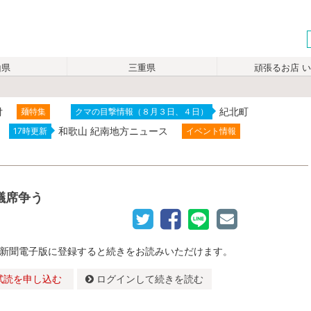
山県
三重県
頑張るお店 
付
紀北町
麺特集
クマの目撃情報（８月３日、４日）
和歌山 紀南地方ニュース
17時更新
イベント情報
議席争う
新聞電子版に登録すると続きをお読みいただけます。
試読を申し込む
ログインして続きを読む