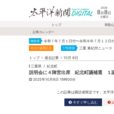
2026
8
8
月
日
土曜日
トップ
和歌
記事カレンダー
令和７年７月１日付〜令和８年７月１２日
物故者
三重 東紀州ニュース
本日の新聞広告
17時更新
トップ
過去記事
10月 8日
三重県
紀北町
説明会に４陣営出席 紀北町議補選 １
2025年10月8日
16時00分
この記事は購読者限定です。太平洋
今すぐ申し込む