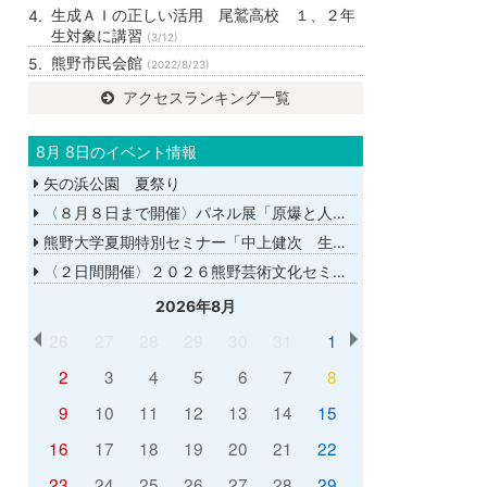
生成ＡＩの正しい活用 尾鷲高校 １、２年
生対象に講習
(3/12)
熊野市民会館
(2022/8/23)
アクセスランキング一覧
8月 8日のイベント情報
矢の浜公園 夏祭り
〈８月８日まで開催〉パネル展「原爆と人間展」
熊野大学夏期特別セミナー「中上健次 生誕８０年－時代へのまなざし－」
〈２日間開催〉２０２６熊野芸術文化セミナー
2026年8月
26
27
28
29
30
31
1
2
3
4
5
6
7
8
9
10
11
12
13
14
15
16
17
18
19
20
21
22
23
24
25
26
27
28
29