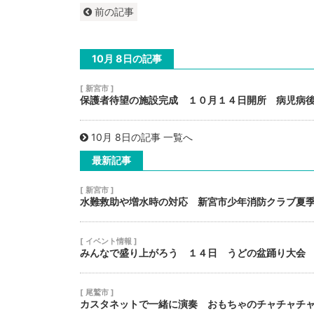
前の記事
10月 8日の記事
[ 新宮市 ]
保護者待望の施設完成 １０月１４日開所 病児病
10月 8日の記事 一覧へ
最新記事
[ 新宮市 ]
水難救助や増水時の対応 新宮市少年消防クラブ夏
[ イベント情報 ]
みんなで盛り上がろう １４日 うどの盆踊り大会
[ 尾鷲市 ]
カスタネットで一緒に演奏 おもちゃのチャチャチ