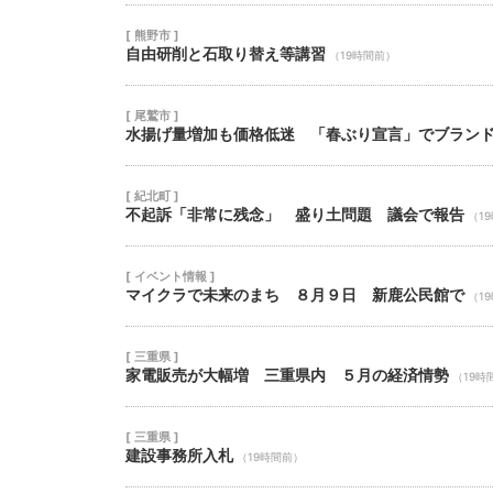
[ 熊野市 ]
自由研削と石取り替え等講習
（19時間前）
[ 尾鷲市 ]
水揚げ量増加も価格低迷 「春ぶり宣言」でブラン
[ 紀北町 ]
不起訴「非常に残念」 盛り土問題 議会で報告
（1
[ イベント情報 ]
マイクラで未来のまち ８月９日 新鹿公民館で
（1
[ 三重県 ]
家電販売が大幅増 三重県内 ５月の経済情勢
（19時
[ 三重県 ]
建設事務所入札
（19時間前）