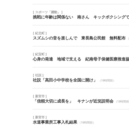
[ スポーツ「躍動」 ]
挑戦に年齢は関係ない 南さん キックボクシング
[ 紀北町 ]
スズムシの音を楽しんで 東長島公民館 無料配布
（
[ 紀宝町 ]
心身の発達 地域で支える 紀南母子保健医療推進
[ 社説 ]
社説「高田小中学校を全国に開け」
（19時間前）
[ 新宮市 ]
「信頼大切に成長を」 キナンが近況説明会
（19時間
[ 新宮市 ]
水道事業所工事入札結果
（19時間前）