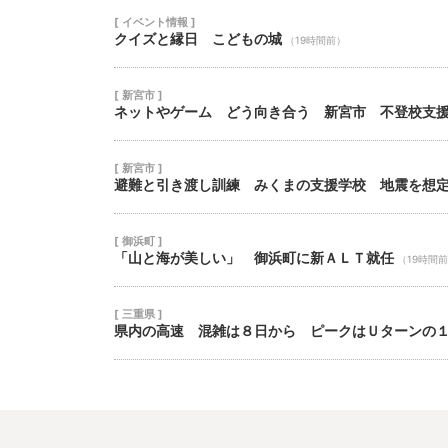
[ イベント情報 ]
クイズと縁日 こどもの城
（19時間前）
[ 新宮市 ]
ネットやゲーム どう向き合う 新宮市 不登校支
[ 新宮市 ]
避難と引き渡し訓練 みくまの支援学校 地震を想
[ 御浜町 ]
「山と海が美しい」 御浜町に新ＡＬＴ就任
（19時間
[ 三重県 ]
県内の高速 混雑は８日から ピークはＵターンの