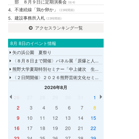
部 ８月９日に定期演奏会
(8/4)
不連続線「鶏か卵か」
(23時間前)
建設事務所入札
(23時間前)
アクセスランキング一覧
8月 8日のイベント情報
矢の浜公園 夏祭り
〈８月８日まで開催〉パネル展「原爆と人間展」
熊野大学夏期特別セミナー「中上健次 生誕８０年－時代へのまなざし－」
〈２日間開催〉２０２６熊野芸術文化セミナー
2026年8月
26
27
28
29
30
31
1
2
3
4
5
6
7
8
9
10
11
12
13
14
15
16
17
18
19
20
21
22
23
24
25
26
27
28
29