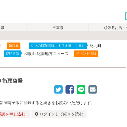
山県
三重県
頑張るお店 
付
紀北町
麺特集
クマの目撃情報（８月３日、４日）
和歌山 紀南地方ニュース
17時更新
イベント情報
き街頭啓発
新聞電子版に登録すると続きをお読みいただけます。
試読を申し込む
ログインして続きを読む