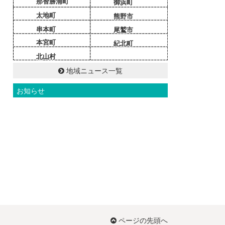
那智勝浦町
御浜町
太地町
熊野市
串本町
尾鷲市
本宮町
紀北町
北山村
地域ニュース一覧
お知らせ
ページの先頭へ