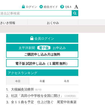
ログイン
総合ガイド
Ｑ&Ａ
いきいき情報
おくやみ
会員ログイン
太平洋新聞
電子版
お申込み
ご購読申し込み月は無料
電子版 試読申し込み（１週間 無料）
アクセスランキング
今日
今週
今月
大槻鍼灸治療所
(6/15)
社説「高田小中学校を全国に開け」
(23時間前)
全１１曲を予定 仕上げ急ぐ 尾鷲中吹奏楽