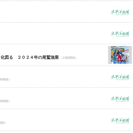
ド化図る ２０２４年の尾鷲漁業
（23時間前）
3時間前）
3時間前）
間前）