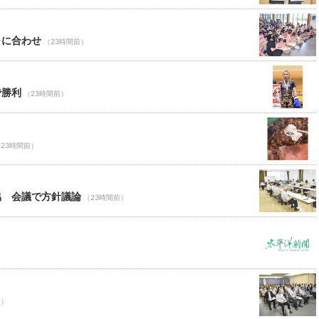
ャに合わせ
（23時間前）
で勝利
（23時間前）
23時間前）
協 会議で方針議論
（23時間前）
前）