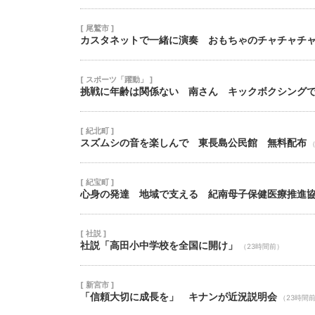
[ 尾鷲市 ]
カスタネットで一緒に演奏 おもちゃのチャチャチ
[ スポーツ「躍動」 ]
挑戦に年齢は関係ない 南さん キックボクシング
[ 紀北町 ]
スズムシの音を楽しんで 東長島公民館 無料配布
（
[ 紀宝町 ]
心身の発達 地域で支える 紀南母子保健医療推進
[ 社説 ]
社説「高田小中学校を全国に開け」
（23時間前）
[ 新宮市 ]
「信頼大切に成長を」 キナンが近況説明会
（23時間