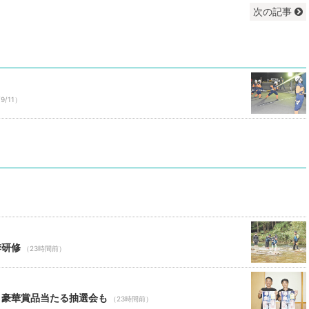
次の記事
/9/11）
季研修
（23時間前）
 豪華賞品当たる抽選会も
（23時間前）