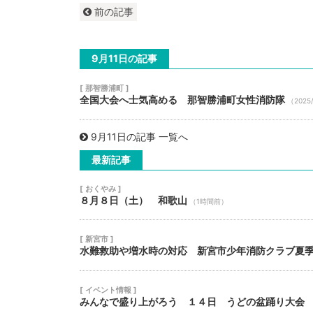
前の記事
9月11日の記事
[ 那智勝浦町 ]
全国大会へ士気高める 那智勝浦町女性消防隊
（2025
9月11日の記事 一覧へ
最新記事
[ おくやみ ]
８月８日（土） 和歌山
（1時間前）
[ 新宮市 ]
水難救助や増水時の対応 新宮市少年消防クラブ夏
[ イベント情報 ]
みんなで盛り上がろう １４日 うどの盆踊り大会