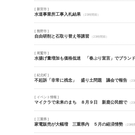
[ 新宮市 ]
水道事業所工事入札結果
（23時間前）
[ 熊野市 ]
自由研削と石取り替え等講習
（23時間前）
[ 尾鷲市 ]
水揚げ量増加も価格低迷 「春ぶり宣言」でブラン
[ 紀北町 ]
不起訴「非常に残念」 盛り土問題 議会で報告
（2
[ イベント情報 ]
マイクラで未来のまち ８月９日 新鹿公民館で
（2
[ 三重県 ]
家電販売が大幅増 三重県内 ５月の経済情勢
（23時