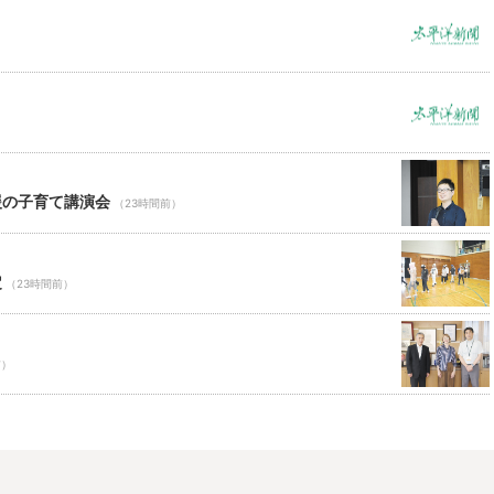
援の子育て講演会
（23時間前）
定
（23時間前）
前）