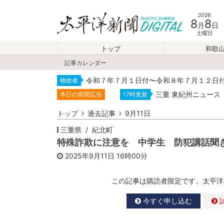
2026
8
8
月
日
土曜日
トップ
和歌
記事カレンダー
令和７年７月１日付〜令和８年７月１２日
物故者
三重 東紀州ニュース
本日の新聞広告
17時更新
トップ
過去記事
9月11日
三重県
紀北町
特殊詐欺に注意を 中学生 防犯講話聞
2025年9月11日
16時00分
この記事は購読者限定です。太平洋
今すぐ申し込む