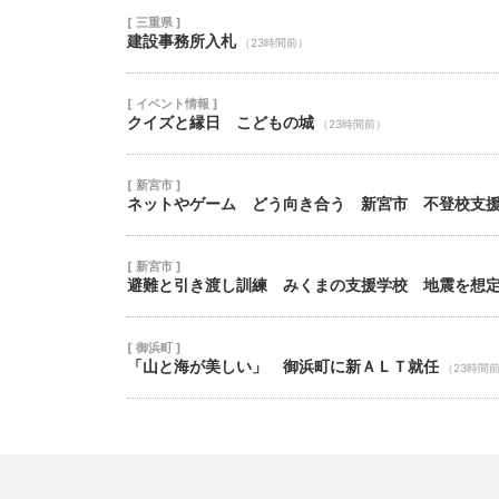
[ 三重県 ]
建設事務所入札
（23時間前）
[ イベント情報 ]
クイズと縁日 こどもの城
（23時間前）
[ 新宮市 ]
ネットやゲーム どう向き合う 新宮市 不登校支
[ 新宮市 ]
避難と引き渡し訓練 みくまの支援学校 地震を想
[ 御浜町 ]
「山と海が美しい」 御浜町に新ＡＬＴ就任
（23時間