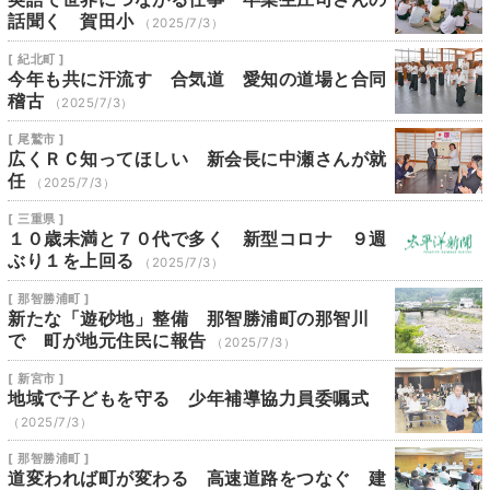
話聞く 賀田小
（2025/7/3）
[ 紀北町 ]
今年も共に汗流す 合気道 愛知の道場と合同
稽古
（2025/7/3）
[ 尾鷲市 ]
広くＲＣ知ってほしい 新会長に中瀬さんが就
任
（2025/7/3）
[ 三重県 ]
１０歳未満と７０代で多く 新型コロナ ９週
ぶり１を上回る
（2025/7/3）
[ 那智勝浦町 ]
新たな「遊砂地」整備 那智勝浦町の那智川
で 町が地元住民に報告
（2025/7/3）
[ 新宮市 ]
地域で子どもを守る 少年補導協力員委嘱式
（2025/7/3）
[ 那智勝浦町 ]
道変われば町が変わる 高速道路をつなぐ 建