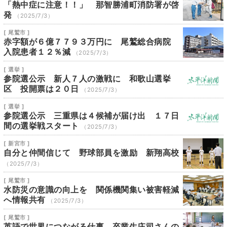
「熱中症に注意！！」 那智勝浦町消防署が啓
発
（2025/7/3）
[ 尾鷲市 ]
赤字額が６億７７９３万円に 尾鷲総合病院
入院患者１２％減
（2025/7/3）
[ 選挙 ]
参院選公示 新人７人の激戦に 和歌山選挙
区 投開票は２０日
（2025/7/3）
[ 選挙 ]
参院選公示 三重県は４候補が届け出 １７日
間の選挙戦スタート
（2025/7/3）
[ 新宮市 ]
自分と仲間信じて 野球部員を激励 新翔高校
（2025/7/3）
[ 尾鷲市 ]
水防災の意識の向上を 関係機関集い被害軽減
へ情報共有
（2025/7/3）
[ 尾鷲市 ]
英語で世界につながる仕事 卒業生庄司さんの