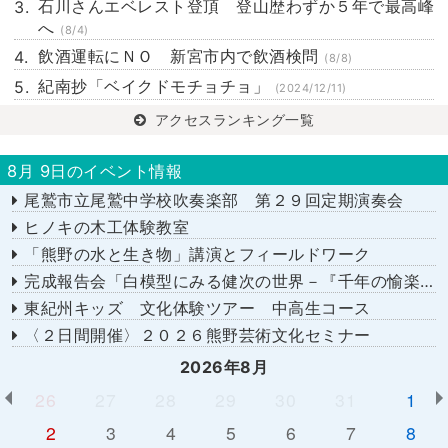
石川さんエベレスト登頂 登山歴わずか５年で最高峰
へ
(8/4)
飲酒運転にＮＯ 新宮市内で飲酒検問
(8/8)
紀南抄「ベイクドモチョチョ」
(2024/12/11)
アクセスランキング一覧
8月 9日のイベント情報
尾鷲市立尾鷲中学校吹奏楽部 第２９回定期演奏会
ヒノキの木工体験教室
「熊野の水と生き物」講演とフィールドワーク
完成報告会「白模型にみる健次の世界－『千年の愉楽』『奇蹟』より－」
東紀州キッズ 文化体験ツアー 中高生コース
〈２日間開催〉２０２６熊野芸術文化セミナー
2026年8月
26
27
28
29
30
31
1
2
3
4
5
6
7
8