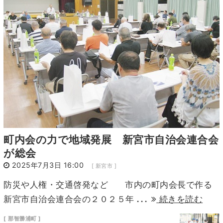
6
7
8
9
10
11
12
13
14
15
16
17
18
19
20
21
22
23
24
25
26
27
28
29
30
31
1
2
町内会の力で地域発展 新宮市自治会連合会
が総会
2025年7月3日 16:00
[ 新宮市 ]
防災や人権・交通啓発など 市内の町内会長で作る
...
新宮市自治会連合会の２０２５年
続きを読む
[ 那智勝浦町 ]