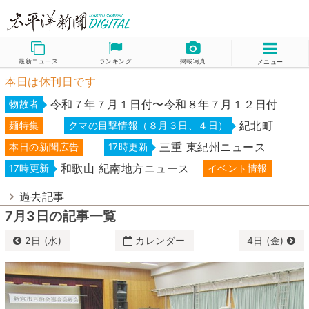
最新ニュース
ランキング
掲載写真
メニュー
本日は休刊日です
令和７年７月１日付〜令和８年７月１２日付
物故者
紀北町
麺特集
クマの目撃情報（８月３日、４日）
三重 東紀州ニュース
本日の新聞広告
17時更新
和歌山 紀南地方ニュース
17時更新
イベント情報
過去記事
7月3日の記事一覧
2日 (水)
カレンダー
4日 (金)
7月
2025
日
月
火
水
木
金
土
29
30
1
2
3
4
5