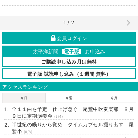
1 / 2
会員ログイン
太平洋新聞
電子版
お申込み
ご購読申し込み月は無料
電子版 試読申し込み（１週間 無料）
アクセスランキング
今日
今週
今月
全１１曲を予定 仕上げ急ぐ 尾鷲中吹奏楽部 ８月
９日に定期演奏会
(8/4)
半世紀の眠りから覚め タイムカプセル掘り出す 尾
鷲小
(8/8)