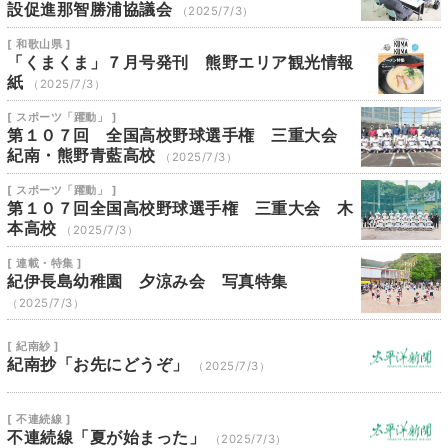
設促進那智勝浦協議会
（2025/7/3）
[ 和歌山県 ]
「くまくま」７月号発刊 熊野エリア観光情報
紙
（2025/7/3）
[ スポーツ「躍動」 ]
第１０７回 全国高校野球選手権 三重大会
紀南・熊野青藍高校
（2025/7/3）
[ スポーツ「躍動」 ]
第１０７回全国高校野球選手権 三重大会 木
本高校
（2025/7/3）
[ 連載・特集 ]
紀伊長島幼稚園 夕涼み会 写真特集
（2025/7/3）
[ 紀南紗 ]
紀南抄「お先にどうぞ」
（2025/7/3）
[ 不連続線 ]
不連続線「夏が始まった」
（2025/7/3）