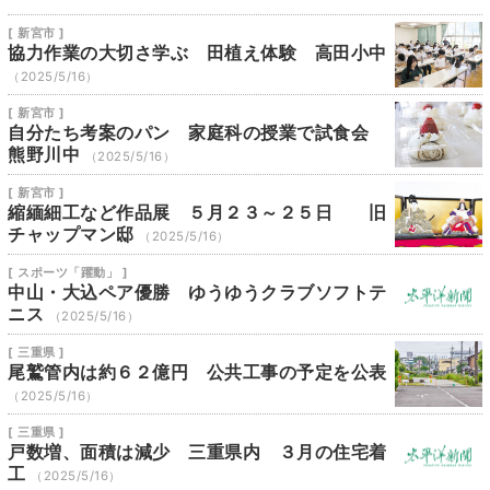
[ 新宮市 ]
協力作業の大切さ学ぶ 田植え体験 高田小中
（2025/5/16）
[ 新宮市 ]
自分たち考案のパン 家庭科の授業で試食会
熊野川中
（2025/5/16）
[ 新宮市 ]
縮緬細工など作品展 ５月２３～２５日 旧
チャップマン邸
（2025/5/16）
[ スポーツ「躍動」 ]
中山・大込ペア優勝 ゆうゆうクラブソフトテ
ニス
（2025/5/16）
[ 三重県 ]
尾鷲管内は約６２億円 公共工事の予定を公表
（2025/5/16）
[ 三重県 ]
戸数増、面積は減少 三重県内 ３月の住宅着
工
（2025/5/16）