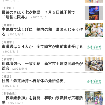
（2025/5/16）
[ 紀北町 ]
最後のきほく七夕物語 ７月５日銚子川で
「運営に限界」
（2025/5/16）
[ 尾鷲市 ]
本葛粉で涼しげに 輪内の和 葛まんじゅう作
る
（2025/5/16）
[ 尾鷲市 ]
市議選は１４人か 全て陣営が事前審査受ける
（2025/5/16）
[ 新宮市 ]
組織増強へ 一致団結 新宮市土建協同組合が
総会
（2025/5/16）
[ 社説 ]
社説「鉄道維持へ自治体の覚悟必要」
（2025/5/16）
[ 和歌山県 ]
「投票総参加」を啓発 和歌山県職員が広報活
動
（2025/5/16）