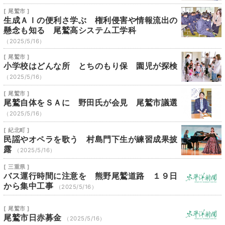
[ 尾鷲市 ]
生成ＡＩの便利さ学ぶ 権利侵害や情報流出の
懸念も知る 尾鷲高システム工学科
（2025/5/16）
[ 尾鷲市 ]
小学校はどんな所 とちのもり保 園児が探検
（2025/5/16）
[ 尾鷲市 ]
尾鷲自体をＳＡに 野田氏が会見 尾鷲市議選
（2025/5/16）
[ 紀北町 ]
民謡やオペラを歌う 村島門下生が練習成果披
露
（2025/5/16）
[ 三重県 ]
バス運行時間に注意を 熊野尾鷲道路 １９日
から集中工事
（2025/5/16）
[ 尾鷲市 ]
尾鷲市日赤募金
（2025/5/16）