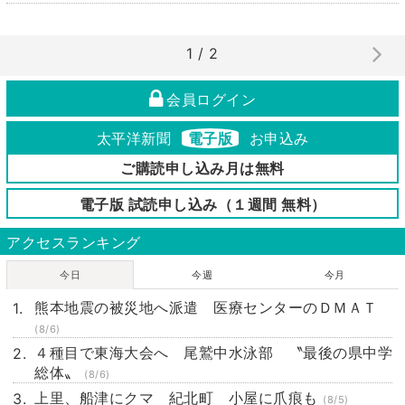
1 / 2
会員ログイン
太平洋新聞
電子版
お申込み
ご購読申し込み月は無料
電子版 試読申し込み（１週間 無料）
アクセスランキング
今日
今週
今月
熊本地震の被災地へ派遣 医療センターのＤＭＡＴ
(8/6)
４種目で東海大会へ 尾鷲中水泳部 〝最後の県中学
総体〟
(8/6)
上里、船津にクマ 紀北町 小屋に爪痕も
(8/5)