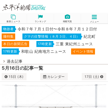
最新ニュース
ランキング
掲載写真
メニュー
令和７年７月１日付〜令和８年７月１２日付
物故者
紀北町
麺特集
クマの目撃情報（８月３日、４日）
三重 東紀州ニュース
本日の新聞広告
17時更新
和歌山 紀南地方ニュース
17時更新
イベント情報
過去記事
5月16日の記事一覧
15日 (木)
カレンダー
17日 (土)
5月
2025
日
月
火
水
木
金
土
27
28
29
30
1
2
3
4
5
6
7
8
9
10