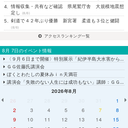
情報収集・共有など確認 県尾鷲庁舎 大規模地震想
定し
(8/6)
剣道で４２年ぶり優勝 新宮署 柔道も３位と健闘
(8/6)
アクセスランキング一覧
8月 7日のイベント情報
〈９月６日まで開催〉特別展示「紀伊半島大水害から１５年－あの日を忘れない－」
ＧＧ佐藤氏講演会
ぼくとわたしの夏休みｉｎ天満荘
講演会「失敗のない人生には成功もない」講師：ＧＧ佐藤さん
2026年8月
26
27
28
29
30
31
1
2
3
4
5
6
7
8
9
10
11
12
13
14
15