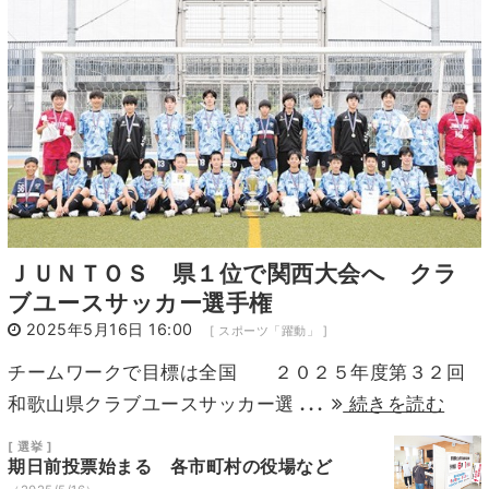
11
12
13
14
15
16
17
18
19
20
21
22
23
24
25
26
27
28
29
30
31
ＪＵＮＴＯＳ 県１位で関西大会へ クラ
ブユースサッカー選手権
2025年5月16日 16:00
[ スポーツ「躍動」 ]
チームワークで目標は全国 ２０２５年度第３２回
...
和歌山県クラブユースサッカー選
続きを読む
[ 選挙 ]
期日前投票始まる 各市町村の役場など