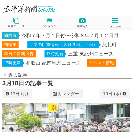
最新ニュース
ランキング
掲載写真
メニュー
令和７年７月１日付〜令和８年７月１２日付
物故者
紀北町
麺特集
クマの目撃情報（８月３日、４日）
三重 東紀州ニュース
本日の新聞広告
17時更新
和歌山 紀南地方ニュース
17時更新
イベント情報
過去記事
3月18日の記事一覧
17日 (月)
カレンダー
19日 (水)
3月
2025
日
月
火
水
木
金
土
23
24
25
26
27
28
1
2
3
4
5
6
7
8