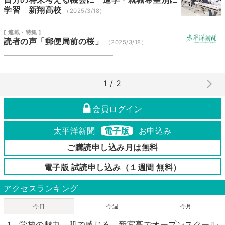
学習 新翔高校
（2025/3/18）
[ 連載・特集 ]
読者の声「郵便局前の桜」
（2025/3/18）
1 / 2
会員ログイン
太平洋新聞
電子版
お申込み
ご購読申し込み月は無料
電子版 試読申し込み（１週間 無料）
アクセスランキング
今日
今週
今月
学校の魅力 肌で感じる 新宮高でオープンスクール