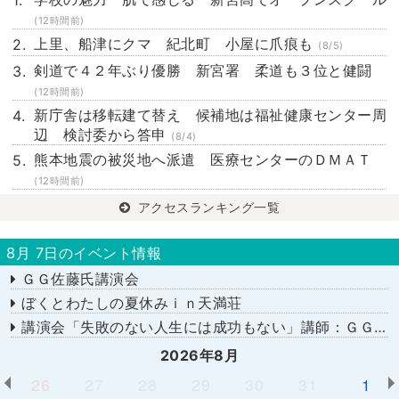
(12時間前)
上里、船津にクマ 紀北町 小屋に爪痕も
(8/5)
剣道で４２年ぶり優勝 新宮署 柔道も３位と健闘
(12時間前)
新庁舎は移転建て替え 候補地は福祉健康センター周
辺 検討委から答申
(8/4)
熊本地震の被災地へ派遣 医療センターのＤＭＡＴ
(12時間前)
アクセスランキング一覧
8月 7日のイベント情報
ＧＧ佐藤氏講演会
ぼくとわたしの夏休みｉｎ天満荘
講演会「失敗のない人生には成功もない」講師：ＧＧ佐藤さん
2026年8月
26
27
28
29
30
31
1