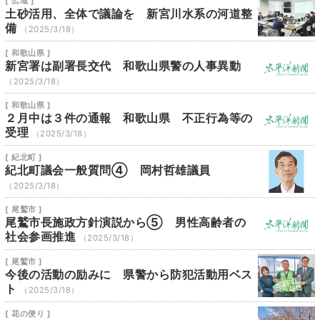
[ 広域 ]
土砂活用、全体で議論を 新宮川水系の河道整
備
（2025/3/18）
[ 和歌山県 ]
新宮署は副署長交代 和歌山県警の人事異動
（2025/3/18）
[ 和歌山県 ]
２月中は３件の通報 和歌山県 不正行為等の
受理
（2025/3/18）
[ 紀北町 ]
紀北町議会一般質問④ 岡村哲雄議員
（2025/3/18）
[ 尾鷲市 ]
尾鷲市長施政方針演説から⑤ 男性高齢者の
社会参画推進
（2025/3/18）
[ 尾鷲市 ]
今後の活動の励みに 県警から防犯活動用ベス
ト
（2025/3/18）
[ 花の便り ]