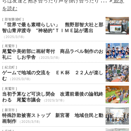
らは友達と抱き合ったり声を掛け合ったり
続き
を読む
[ 那智勝浦町 ]
「世界で最も素晴らしい」 熊野那智大社と那
智山青岸渡寺 “神秘的”ＴＩＭＥ誌が選出
（2025/3/18）
[ 尾鷲市 ]
尾鷲中美術部に画材寄付 商品ラベル制作のお
礼に しお学舎
（2025/3/18）
[ 紀北町 ]
ゲームで地域の交流を ＥＫ杯 ２２人が楽し
む
（2025/3/18）
[ 尾鷲市 ]
当初予算など可決し閉会 改選前最後の論戦終
わる 尾鷲市議会
（2025/3/18）
[ 新宮市 ]
特殊詐欺被害ストップ 新宮署 地域住民と動
画制作
（2025/3/18）