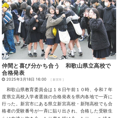
9
10
11
12
13
14
15
16
17
18
19
20
21
22
23
24
25
26
27
28
29
30
31
1
2
3
4
5
仲間と喜び分かち合う 和歌山県立高校で
合格発表
2025年3月18日 16:00
[ 新宮市 ]
和歌山県教育委員会は１８日午前１０時、令和７年
度県立高校入学者選抜の合格発表を県内各地で一斉に
行った。新宮市にある県立新宮高校・新翔高校でも合
格者の受験番号が一斉に貼り出され、合格した受験生
...