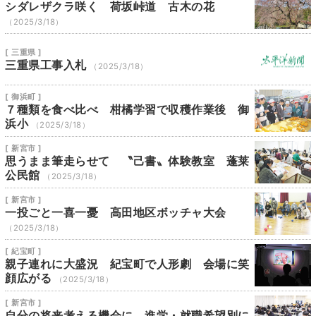
シダレザクラ咲く 荷坂峠道 古木の花
（2025/3/18）
[ 三重県 ]
三重県工事入札
（2025/3/18）
[ 御浜町 ]
７種類を食べ比べ 柑橘学習で収穫作業後 御
浜小
（2025/3/18）
[ 新宮市 ]
思うまま筆走らせて 〝己書〟体験教室 蓬莱
公民館
（2025/3/18）
[ 新宮市 ]
一投ごと一喜一憂 高田地区ボッチャ大会
（2025/3/18）
[ 紀宝町 ]
親子連れに大盛況 紀宝町で人形劇 会場に笑
顔広がる
（2025/3/18）
[ 新宮市 ]
自分の将来考える機会に 進学・就職希望別に