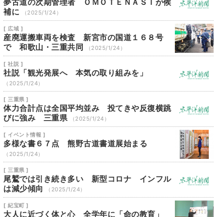
夢古道の次期管理者 ＯＭＯＴＥＮＡＳＩが候
補に
（2025/1/24）
[ 広域 ]
産廃運搬車両を検査 新宮市の国道１６８号
で 和歌山・三重共同
（2025/1/24）
[ 社説 ]
社説「観光発展へ 本気の取り組みを」
（2025/1/24）
[ 三重県 ]
体力合計点は全国平均並み 投てきや反復横跳
びに強み 三重県
（2025/1/24）
[ イベント情報 ]
多様な書６７点 熊野古道書道展始まる
（2025/1/24）
[ 三重県 ]
尾鷲では引き続き多い 新型コロナ インフル
は減少傾向
（2025/1/24）
[ 紀宝町 ]
大人に近づく体と心 全学年に「命の教育」