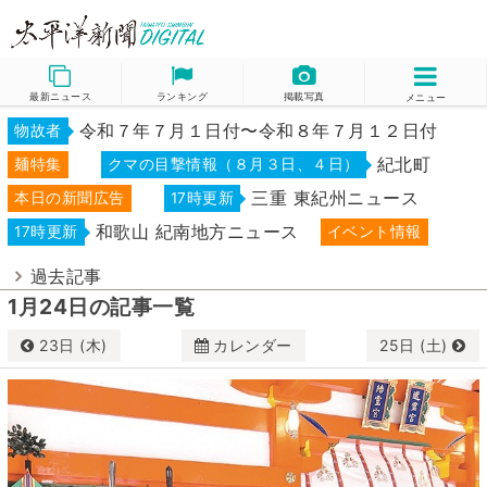
最新ニュース
ランキング
掲載写真
メニュー
令和７年７月１日付〜令和８年７月１２日付
物故者
紀北町
麺特集
クマの目撃情報（８月３日、４日）
三重 東紀州ニュース
本日の新聞広告
17時更新
和歌山 紀南地方ニュース
17時更新
イベント情報
過去記事
1月24日の記事一覧
23日 (木)
カレンダー
25日 (土)
1月
2025
日
月
火
水
木
金
土
29
30
31
1
2
3
4
5
6
7
8
9
10
11