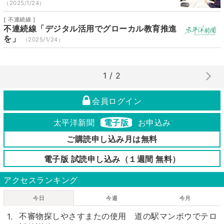
（2025/1/24）
[ 不連続線 ]
不連続線「デジタル活用でグローカル教育推進
を」
（2025/1/24）
1 / 2
会員ログイン
太平洋新聞
電子版
お申込み
ご購読申し込み月は無料
電子版 試読申し込み（１週間 無料）
アクセスランキング
今日
今週
今月
不審物探しやさすまたの使用 道の駅マンボウでテロ