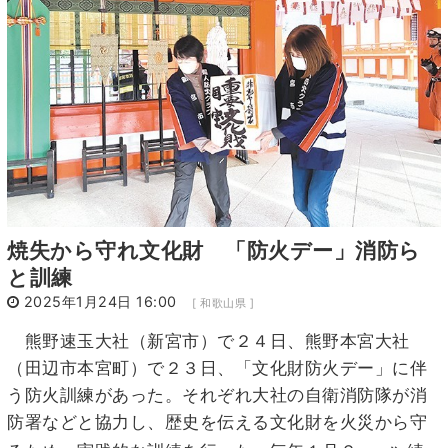
12
13
14
15
16
17
18
19
20
21
22
23
24
25
26
27
28
29
30
31
1
焼失から守れ文化財 「防火デー」消防ら
と訓練
2025年1月24日 16:00
[ 和歌山県 ]
熊野速玉大社（新宮市）で２４日、熊野本宮大社
（田辺市本宮町）で２３日、「文化財防火デー」に伴
う防火訓練があった。それぞれ大社の自衛消防隊が消
防署などと協力し、歴史を伝える文化財を火災から守