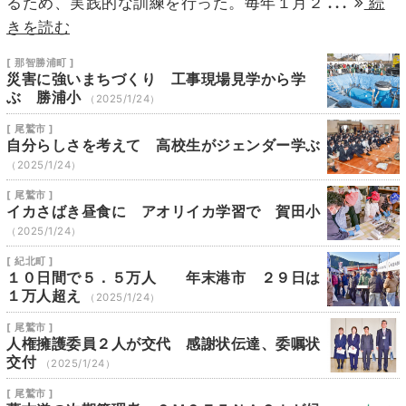
...
るため、実践的な訓練を行った。毎年１月２
続
きを読む
[ 那智勝浦町 ]
災害に強いまちづくり 工事現場見学から学
ぶ 勝浦小
（2025/1/24）
[ 尾鷲市 ]
自分らしさを考えて 高校生がジェンダー学ぶ
（2025/1/24）
[ 尾鷲市 ]
イカさばき昼食に アオリイカ学習で 賀田小
（2025/1/24）
[ 紀北町 ]
１０日間で５．５万人 年末港市 ２９日は
１万人超え
（2025/1/24）
[ 尾鷲市 ]
人権擁護委員２人が交代 感謝状伝達、委嘱状
交付
（2025/1/24）
[ 尾鷲市 ]