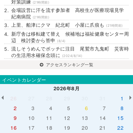
対策訓練
(21時間前)
会場設営に汗を流す参加者 高校生が医療現場見学
紀南病院
(21時間前)
上里、船津にクマ 紀北町 小屋に爪痕も
(21時間前)
新庁舎は移転建て替え 候補地は福祉健康センター周
辺 検討委から答申
(8/4)
流しそうめんでボッチに注目 尾鷲市九鬼町 災害時
の生活用水確保念頭に
(2024/8/14)
アクセスランキング一覧
イベントカレンダー
2026年8月
26
27
28
29
30
31
1
2
3
4
5
6
7
8
9
10
11
12
13
14
15
16
17
18
19
20
21
22