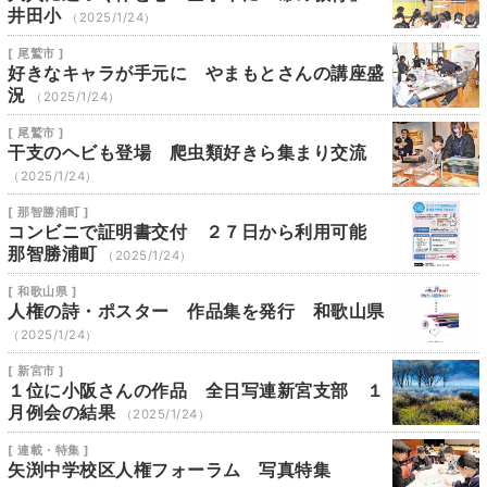
井田小
（2025/1/24）
[ 尾鷲市 ]
好きなキャラが手元に やまもとさんの講座盛
況
（2025/1/24）
[ 尾鷲市 ]
干支のヘビも登場 爬虫類好きら集まり交流
（2025/1/24）
[ 那智勝浦町 ]
コンビニで証明書交付 ２７日から利用可能
那智勝浦町
（2025/1/24）
[ 和歌山県 ]
人権の詩・ポスター 作品集を発行 和歌山県
（2025/1/24）
[ 新宮市 ]
１位に小阪さんの作品 全日写連新宮支部 １
月例会の結果
（2025/1/24）
[ 連載・特集 ]
矢渕中学校区人権フォーラム 写真特集