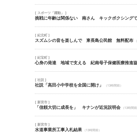
[ スポーツ「躍動」 ]
挑戦に年齢は関係ない 南さん キックボクシング
[ 紀北町 ]
スズムシの音を楽しんで 東長島公民館 無料配布
（
[ 紀宝町 ]
心身の発達 地域で支える 紀南母子保健医療推進
[ 社説 ]
社説「高田小中学校を全国に開け」
（13時間前）
[ 新宮市 ]
「信頼大切に成長を」 キナンが近況説明会
（13時間
[ 新宮市 ]
水道事業所工事入札結果
（13時間前）