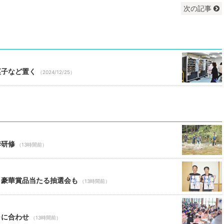
次の記事
菓子など置く
（2024/12/25）
季研修
（13時間前）
 豪華賞品当たる抽選会も
（13時間前）
ャに合わせ
（13時間前）