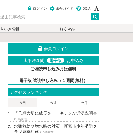
ログイン
総合ガイド
Ｑ&Ａ
いきいき情報
おくやみ
会員ログイン
太平洋新聞
電子版
お申込み
ご購読申し込み月は無料
電子版 試読申し込み（１週間 無料）
アクセスランキング
今日
今週
今月
「信頼大切に成長を」 キナンが近況説明会
(13時間前)
水難救助や増水時の対応 新宮市少年消防ク
ラブ夏季研修
(13時間前)