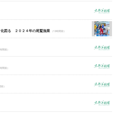
ド化図る ２０２４年の尾鷲漁業
（13時間前）
3時間前）
3時間前）
間前）