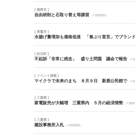
[ 熊野市 ]
自由研削と石取り替え等講習
（13時間前）
[ 尾鷲市 ]
水揚げ量増加も価格低迷 「春ぶり宣言」でブラン
[ 紀北町 ]
不起訴「非常に残念」 盛り土問題 議会で報告
（1
[ イベント情報 ]
マイクラで未来のまち ８月９日 新鹿公民館で
（1
[ 三重県 ]
家電販売が大幅増 三重県内 ５月の経済情勢
（13時
[ 三重県 ]
建設事務所入札
（13時間前）