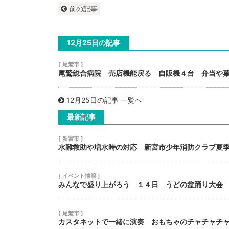
前の記事
12月25日の記事
[ 尾鷲市 ]
尾鷲総合病院 売店機能戻る 自販機４台 弁当や
12月25日の記事 一覧へ
最新記事
[ 新宮市 ]
水難救助や増水時の対応 新宮市少年消防クラブ夏
[ イベント情報 ]
みんなで盛り上がろう １４日 うどの盆踊り大会
[ 尾鷲市 ]
カスタネットで一緒に演奏 おもちゃのチャチャチ