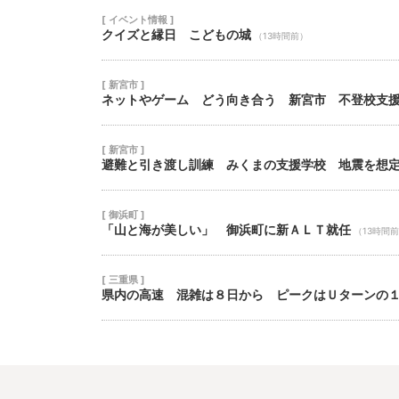
[ イベント情報 ]
クイズと縁日 こどもの城
（13時間前）
[ 新宮市 ]
ネットやゲーム どう向き合う 新宮市 不登校支
[ 新宮市 ]
避難と引き渡し訓練 みくまの支援学校 地震を想
[ 御浜町 ]
「山と海が美しい」 御浜町に新ＡＬＴ就任
（13時間
[ 三重県 ]
県内の高速 混雑は８日から ピークはＵターンの