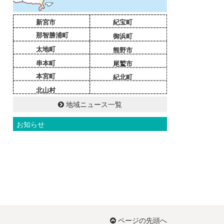
新宮市
紀宝町
那智勝浦町
御浜町
太地町
熊野市
串本町
尾鷲市
本宮町
紀北町
北山村
地域ニュース一覧
お知らせ
ページの先頭へ