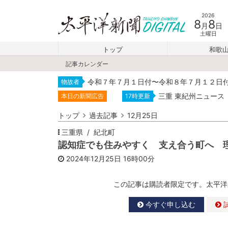
2026
8
8
月
日
土曜日
トップ
和歌
記事カレンダー
令和７年７月１日付〜令和８年７月１２日
物故者
三重 東紀州ニュース
本日の新聞広告
17時更新
トップ
過去記事
12月25日
三重県
紀北町
認知症でも住みやすく 支え合う町へ 
2024年12月25日
16時00分
この記事は購読者限定です。太平洋
今すぐ申し込む