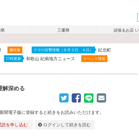
山県
三重県
頑張るお店 
付
紀北町
麺特集
クマの目撃情報（８月３日、４日）
和歌山 紀南地方ニュース
17時更新
イベント情報
理解深める
新聞電子版に登録すると続きをお読みいただけます。
試読を申し込む
ログインして続きを読む