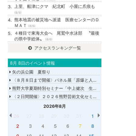
上里、船津にクマ 紀北町 小屋に爪痕も
(8/5)
熊本地震の被災地へ派遣 医療センターのＤ
ＭＡＴ
(8/6)
４種目で東海大会へ 尾鷲中水泳部 〝最後
の県中学総体〟
(8/6)
アクセスランキング一覧
8月 8日のイベント情報
矢の浜公園 夏祭り
〈８月８日まで開催〉パネル展「原爆と人間展」
熊野大学夏期特別セミナー「中上健次 生誕８０年－時代へのまなざし－」
〈２日間開催〉２０２６熊野芸術文化セミナー
2026年8月
26
27
28
29
30
31
1
2
3
4
5
6
7
8
9
10
11
12
13
14
15