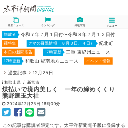
最新ニュース
ランキング
掲載写真
メニュー
令和７年７月１日付〜令和８年７月１２日付
物故者
紀北町
麺特集
クマの目撃情報（８月３日、４日）
三重 東紀州ニュース
本日の新聞広告
17時更新
和歌山 紀南地方ニュース
17時更新
イベント情報
過去記事
12月25日
和歌山県
新宮市
煤払いで境内美しく 一年の締めくくり
熊野速玉大社
2024年12月25日
16時00分
この記事は購読者限定です。太平洋新聞電子版に登録する