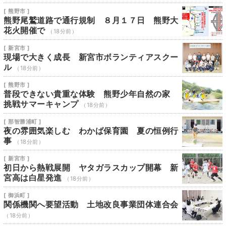
[ 熊野市 ]
熊野尾鷲道路で通行規制 ８月１７日 熊野大
花火開催で
（18分前）
[ 新宮市 ]
現場で大きく成長 新宮市ボランティアスクー
ル
（18分前）
[ 熊野市 ]
普段できない貴重な体験 熊野少年自然の家
挑戦サマーキャンプ
（18分前）
[ 那智勝浦町 ]
夜の雰囲気楽しむ わかば保育園 夏の恒例行
事
（18分前）
[ 新宮市 ]
初日から熱戦展開 ヤタガラスカップ開幕 新
宮高は白星発進
（18分前）
[ 御浜町 ]
関係機関へ要望活動 土地改良事業団体連合会
（18分前）