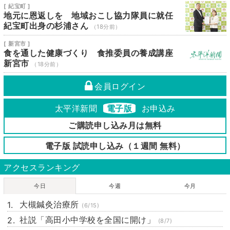
[ 紀宝町 ]
地元に恩返しを 地域おこし協力隊員に就任
紀宝町出身の杉浦さん
（18分前）
[ 新宮市 ]
食を通した健康づくり 食推委員の養成講座
新宮市
（18分前）
会員ログイン
太平洋新聞
電子版
お申込み
ご購読申し込み月は無料
電子版 試読申し込み（１週間 無料）
アクセスランキング
今日
今週
今月
大槻鍼灸治療所
(6/15)
社説「高田小中学校を全国に開け」
(8/7)