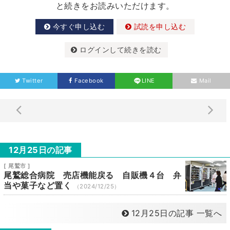
と続きをお読みいただけます。
今すぐ申し込む
試読を申し込む
ログインして続きを読む
Twitter
Facebook
LINE
Mail
12月25日の記事
[ 尾鷲市 ]
尾鷲総合病院 売店機能戻る 自販機４台 弁
当や菓子など置く
（2024/12/25）
12月25日の記事 一覧へ