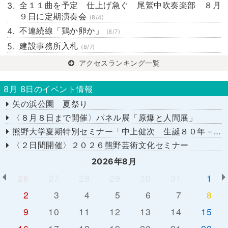
全１１曲を予定 仕上げ急ぐ 尾鷲中吹奏楽部 ８月
９日に定期演奏会
(8/4)
不連続線「鶏か卵か」
(8/7)
建設事務所入札
(8/7)
アクセスランキング一覧
8月 8日のイベント情報
矢の浜公園 夏祭り
〈８月８日まで開催〉パネル展「原爆と人間展」
熊野大学夏期特別セミナー「中上健次 生誕８０年－時代へのまなざし－」
〈２日間開催〉２０２６熊野芸術文化セミナー
2026年8月
26
27
28
29
30
31
1
2
3
4
5
6
7
8
9
10
11
12
13
14
15