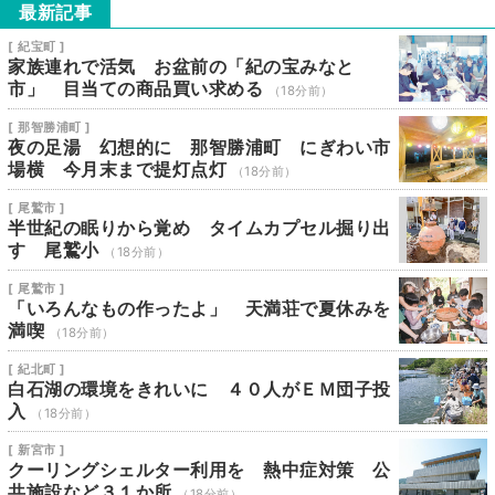
最新記事
[ 紀宝町 ]
家族連れで活気 お盆前の「紀の宝みなと
市」 目当ての商品買い求める
（18分前）
[ 那智勝浦町 ]
夜の足湯 幻想的に 那智勝浦町 にぎわい市
場横 今月末まで提灯点灯
（18分前）
[ 尾鷲市 ]
半世紀の眠りから覚め タイムカプセル掘り出
す 尾鷲小
（18分前）
[ 尾鷲市 ]
「いろんなもの作ったよ」 天満荘で夏休みを
満喫
（18分前）
[ 紀北町 ]
白石湖の環境をきれいに ４０人がＥＭ団子投
入
（18分前）
[ 新宮市 ]
クーリングシェルター利用を 熱中症対策 公
共施設など３１か所
（18分前）