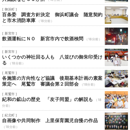
[ 御浜町 ]
百条委 調査方針決定 御浜町議会 随意契約
と市木消防車庫
（18分前）
[ 新宮市 ]
飲酒運転にＮＯ 新宮市内で飲酒検問
（18分前）
[ 新宮市 ]
いくつかの神社回る人も 八並びの御朱印受け
る
（18分前）
[ 尾鷲市 ]
各施策の方向性など協議 後期基本計画の素案
策定へ 尾鷲市 審議会第２回部会
（18分前）
[ 尾鷲市 ]
紀和の鉱山の歴史 「友子同盟」の解説も
（18
分前）
[ 紀北町 ]
自画像や共同制作 上里保育園児自慢の作品
（18分前）