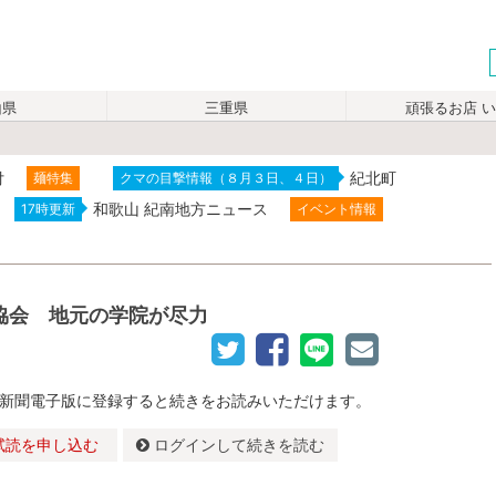
山県
三重県
頑張るお店 
付
紀北町
麺特集
クマの目撃情報（８月３日、４日）
和歌山 紀南地方ニュース
17時更新
イベント情報
協会 地元の学院が尽力
新聞電子版に登録すると続きをお読みいただけます。
試読を申し込む
ログインして続きを読む