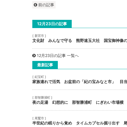
前の記事
12月23日の記事
[ 新宮市 ]
文化財 みんなで守る 熊野速玉大社 国宝御神像
12月23日の記事 一覧へ
最新記事
[ 紀宝町 ]
家族連れで活気 お盆前の「紀の宝みなと市」 目
[ 那智勝浦町 ]
夜の足湯 幻想的に 那智勝浦町 にぎわい市場横
[ 尾鷲市 ]
半世紀の眠りから覚め タイムカプセル掘り出す 