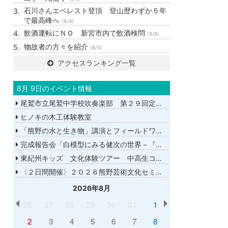
石川さんエベレスト登頂 登山歴わずか５年
で最高峰へ
(8/4)
飲酒運転にＮＯ 新宮市内で飲酒検問
(8/8)
物故者の方々を紹介
(8/5)
アクセスランキング一覧
8月 9日のイベント情報
尾鷲市立尾鷲中学校吹奏楽部 第２９回定期演奏会
ヒノキの木工体験教室
「熊野の水と生き物」講演とフィールドワーク
完成報告会「白模型にみる健次の世界－『千年の愉楽』『奇蹟』より－」
東紀州キッズ 文化体験ツアー 中高生コース
〈２日間開催〉２０２６熊野芸術文化セミナー
2026年8月
26
27
28
29
30
31
1
2
3
4
5
6
7
8