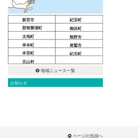
新宮市
紀宝町
那智勝浦町
御浜町
太地町
熊野市
串本町
尾鷲市
本宮町
紀北町
北山村
地域ニュース一覧
お知らせ
ページの先頭へ