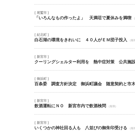
[ 尾鷲市 ]
「いろんなもの作ったよ」 天満荘で夏休みを満喫
（
[ 紀北町 ]
白石湖の環境をきれいに ４０人がＥＭ団子投入
（8/
[ 新宮市 ]
クーリングシェルター利用を 熱中症対策 公共施
[ 御浜町 ]
百条委 調査方針決定 御浜町議会 随意契約と市
[ 新宮市 ]
飲酒運転にＮＯ 新宮市内で飲酒検問
（8/8）
[ 新宮市 ]
いくつかの神社回る人も 八並びの御朱印受ける
（8/