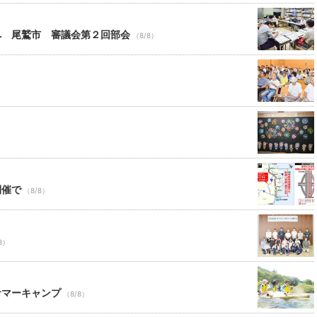
へ 尾鷲市 審議会第２回部会
（8/8）
開催で
（8/8）
8）
サマーキャンプ
（8/8）