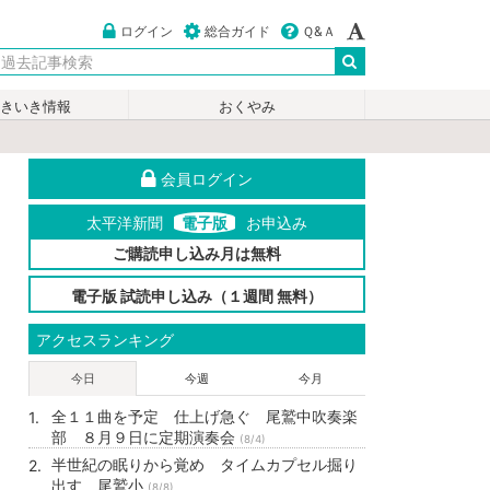
ログイン
総合ガイド
Ｑ&Ａ
いきいき情報
おくやみ
会員ログイン
太平洋新聞
電子版
お申込み
ご購読申し込み月は無料
電子版 試読申し込み（１週間 無料）
アクセスランキング
今日
今週
今月
全１１曲を予定 仕上げ急ぐ 尾鷲中吹奏楽
部 ８月９日に定期演奏会
(8/4)
半世紀の眠りから覚め タイムカプセル掘り
出す 尾鷲小
(8/8)