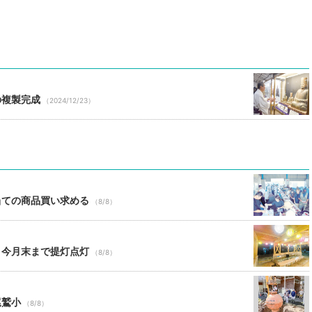
の複製完成
（2024/12/23）
当ての商品買い求める
（8/8）
 今月末まで提灯点灯
（8/8）
尾鷲小
（8/8）