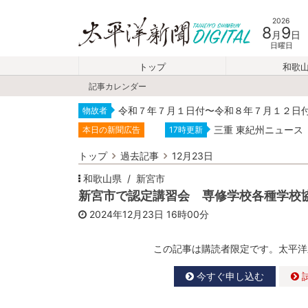
2026
8
9
月
日
日曜日
トップ
和歌
記事カレンダー
令和７年７月１日付〜令和８年７月１２日
物故者
三重 東紀州ニュース
本日の新聞広告
17時更新
トップ
過去記事
12月23日
和歌山県
新宮市
新宮市で認定講習会 専修学校各種学校
2024年12月23日
16時00分
この記事は購読者限定です。太平洋
今すぐ申し込む