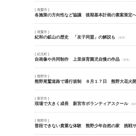
[ 尾鷲市 ]
各施策の方向性など協議 後期基本計画の素案策定
[ 尾鷲市 ]
紀和の鉱山の歴史 「友子同盟」の解説も
（8/8）
[ 紀北町 ]
自画像や共同制作 上里保育園児自慢の作品
（8/8）
[ 熊野市 ]
熊野尾鷲道路で通行規制 ８月１７日 熊野大花火
[ 新宮市 ]
現場で大きく成長 新宮市ボランティアスクール
（8/
[ 熊野市 ]
普段できない貴重な体験 熊野少年自然の家 挑戦