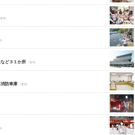
8/8）
8）
設など３１か所
（8/8）
木消防車庫
（8/8）
8）