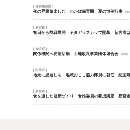
[ 那智勝浦町 ]
夜の雰囲気楽しむ わかば保育園 夏の恒例行事
（8/
[ 新宮市 ]
初日から熱戦展開 ヤタガラスカップ開幕 新宮高
[ 御浜町 ]
関係機関へ要望活動 土地改良事業団体連合会
（8/8）
[ 紀宝町 ]
地元に恩返しを 地域おこし協力隊員に就任 紀宝
[ 新宮市 ]
食を通した健康づくり 食推委員の養成講座 新宮