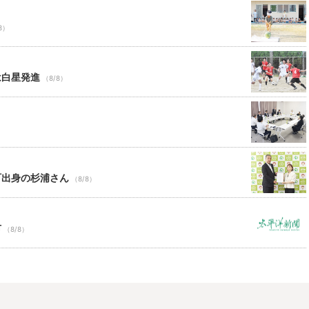
8）
は白星発進
（8/8）
町出身の杉浦さん
（8/8）
市
（8/8）