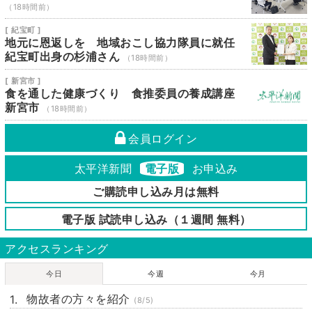
（18時間前）
[ 紀宝町 ]
地元に恩返しを 地域おこし協力隊員に就任
紀宝町出身の杉浦さん
（18時間前）
[ 新宮市 ]
食を通した健康づくり 食推委員の養成講座
新宮市
（18時間前）
会員ログイン
太平洋新聞
電子版
お申込み
ご購読申し込み月は無料
電子版 試読申し込み（１週間 無料）
アクセスランキング
今日
今週
今月
物故者の方々を紹介
(8/5)