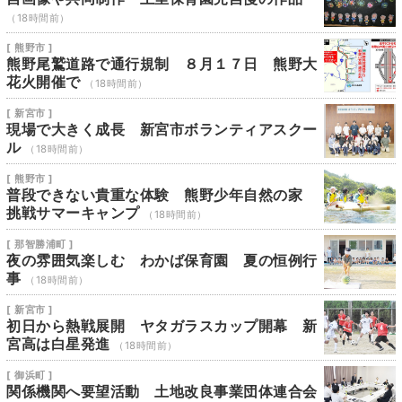
（18時間前）
[ 熊野市 ]
熊野尾鷲道路で通行規制 ８月１７日 熊野大
花火開催で
（18時間前）
[ 新宮市 ]
現場で大きく成長 新宮市ボランティアスクー
ル
（18時間前）
[ 熊野市 ]
普段できない貴重な体験 熊野少年自然の家
挑戦サマーキャンプ
（18時間前）
[ 那智勝浦町 ]
夜の雰囲気楽しむ わかば保育園 夏の恒例行
事
（18時間前）
[ 新宮市 ]
初日から熱戦展開 ヤタガラスカップ開幕 新
宮高は白星発進
（18時間前）
[ 御浜町 ]
関係機関へ要望活動 土地改良事業団体連合会