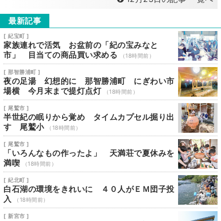
最新記事
[ 紀宝町 ]
家族連れで活気 お盆前の「紀の宝みなと
市」 目当ての商品買い求める
（18時間前）
[ 那智勝浦町 ]
夜の足湯 幻想的に 那智勝浦町 にぎわい市
場横 今月末まで提灯点灯
（18時間前）
[ 尾鷲市 ]
半世紀の眠りから覚め タイムカプセル掘り出
す 尾鷲小
（18時間前）
[ 尾鷲市 ]
「いろんなもの作ったよ」 天満荘で夏休みを
満喫
（18時間前）
[ 紀北町 ]
白石湖の環境をきれいに ４０人がＥＭ団子投
入
（18時間前）
[ 新宮市 ]