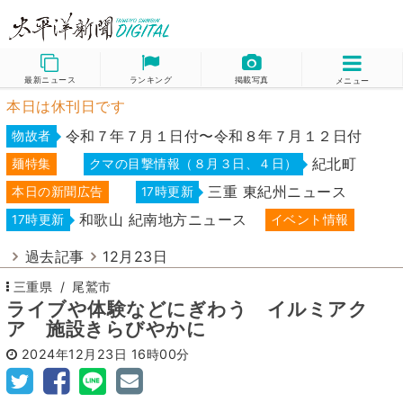
最新ニュース
ランキング
掲載写真
メニュー
本日は休刊日です
令和７年７月１日付〜令和８年７月１２日付
物故者
紀北町
麺特集
クマの目撃情報（８月３日、４日）
三重 東紀州ニュース
本日の新聞広告
17時更新
和歌山 紀南地方ニュース
17時更新
イベント情報
過去記事
12月23日
三重県
尾鷲市
ライブや体験などにぎわう イルミアク
ア 施設きらびやかに
2024年12月23日
16時00分