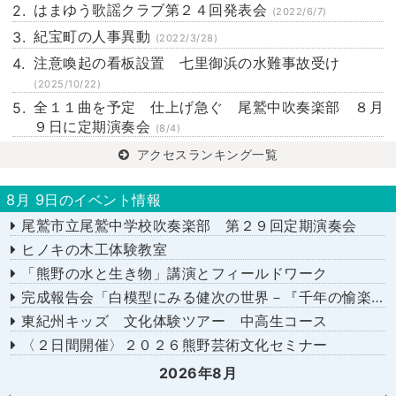
はまゆう歌謡クラブ第２４回発表会
(2022/6/7)
紀宝町の人事異動
(2022/3/28)
注意喚起の看板設置 七里御浜の水難事故受け
(2025/10/22)
全１１曲を予定 仕上げ急ぐ 尾鷲中吹奏楽部 ８月
９日に定期演奏会
(8/4)
アクセスランキング一覧
8月 9日のイベント情報
尾鷲市立尾鷲中学校吹奏楽部 第２９回定期演奏会
ヒノキの木工体験教室
「熊野の水と生き物」講演とフィールドワーク
完成報告会「白模型にみる健次の世界－『千年の愉楽』『奇蹟』より－」
東紀州キッズ 文化体験ツアー 中高生コース
〈２日間開催〉２０２６熊野芸術文化セミナー
2026年8月