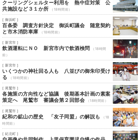
クーリングシェルター利用を 熱中症対策 公
共施設など３１か所
（18時間前）
[ 御浜町 ]
百条委 調査方針決定 御浜町議会 随意契約
と市木消防車庫
（18時間前）
[ 新宮市 ]
飲酒運転にＮＯ 新宮市内で飲酒検問
（18時間
前）
[ 新宮市 ]
いくつかの神社回る人も 八並びの御朱印受け
る
（18時間前）
[ 尾鷲市 ]
各施策の方向性など協議 後期基本計画の素案
策定へ 尾鷲市 審議会第２回部会
（18時間前）
[ 尾鷲市 ]
紀和の鉱山の歴史 「友子同盟」の解説も
（18
時間前）
[ 紀北町 ]
自画像や共同制作 上里保育園児自慢の作品