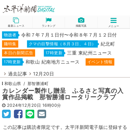
最新ニュース
ランキング
掲載写真
メニュー
令和７年７月１日付〜令和８年７月１２日付
物故者
紀北町
麺特集
クマの目撃情報（８月３日、４日）
三重 東紀州ニュース
本日の新聞広告
17時更新
和歌山 紀南地方ニュース
17時更新
イベント情報
過去記事
12月20日
和歌山県
那智勝浦町
カレンダー製作し贈呈 ふるさと写真の入
賞作品掲載 那智勝浦ロータリークラブ
2024年12月20日
16時00分
この記事は購読者限定です。太平洋新聞電子版に登録する