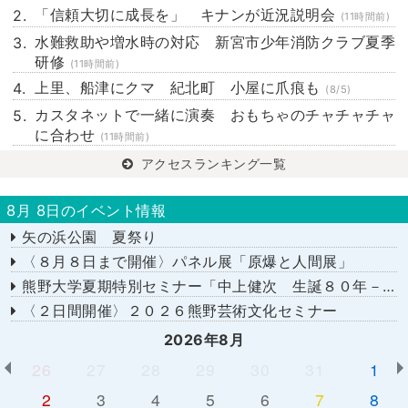
「信頼大切に成長を」 キナンが近況説明会
(11時間前)
水難救助や増水時の対応 新宮市少年消防クラブ夏季
研修
(11時間前)
上里、船津にクマ 紀北町 小屋に爪痕も
(8/5)
カスタネットで一緒に演奏 おもちゃのチャチャチャ
に合わせ
(11時間前)
アクセスランキング一覧
8月 8日のイベント情報
矢の浜公園 夏祭り
〈８月８日まで開催〉パネル展「原爆と人間展」
熊野大学夏期特別セミナー「中上健次 生誕８０年－時代へのまなざし－」
〈２日間開催〉２０２６熊野芸術文化セミナー
2026年8月
26
27
28
29
30
31
1
2
3
4
5
6
7
8