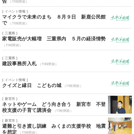
告
（11時間前）
[ イベント情報 ]
マイクラで未来のまち ８月９日 新鹿公民館
で
（11時間前）
[ 三重県 ]
家電販売が大幅増 三重県内 ５月の経済情勢
（11時間前）
[ 三重県 ]
建設事務所入札
（11時間前）
[ イベント情報 ]
クイズと縁日 こどもの城
（11時間前）
[ 新宮市 ]
ネットやゲーム どう向き合う 新宮市 不登
校支援の子育て講演会
（11時間前）
[ 新宮市 ]
避難と引き渡し訓練 みくまの支援学校 地震
を想定
（11時間前）