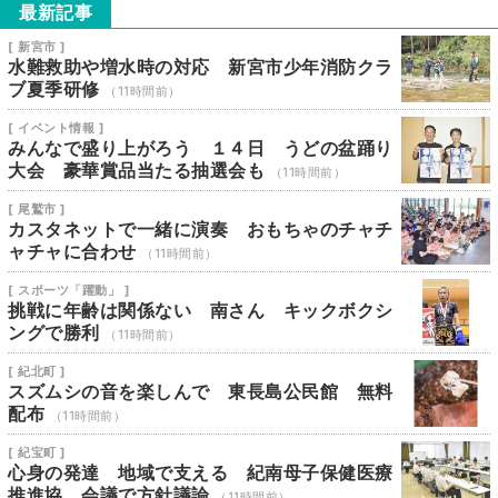
最新記事
[ 新宮市 ]
水難救助や増水時の対応 新宮市少年消防クラ
ブ夏季研修
（11時間前）
[ イベント情報 ]
みんなで盛り上がろう １４日 うどの盆踊り
大会 豪華賞品当たる抽選会も
（11時間前）
[ 尾鷲市 ]
カスタネットで一緒に演奏 おもちゃのチャチ
ャチャに合わせ
（11時間前）
[ スポーツ「躍動」 ]
挑戦に年齢は関係ない 南さん キックボクシ
ングで勝利
（11時間前）
[ 紀北町 ]
スズムシの音を楽しんで 東長島公民館 無料
配布
（11時間前）
[ 紀宝町 ]
心身の発達 地域で支える 紀南母子保健医療
推進協 会議で方針議論
（11時間前）