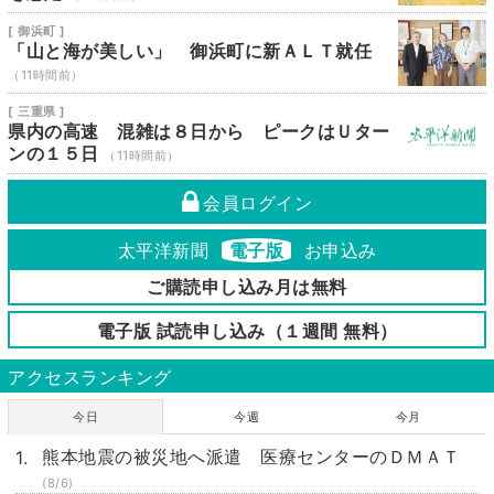
[ 御浜町 ]
「山と海が美しい」 御浜町に新ＡＬＴ就任
（11時間前）
[ 三重県 ]
県内の高速 混雑は８日から ピークはＵター
ンの１５日
（11時間前）
会員ログイン
太平洋新聞
電子版
お申込み
ご購読申し込み月は無料
電子版 試読申し込み（１週間 無料）
アクセスランキング
今日
今週
今月
熊本地震の被災地へ派遣 医療センターのＤＭＡＴ
(8/6)