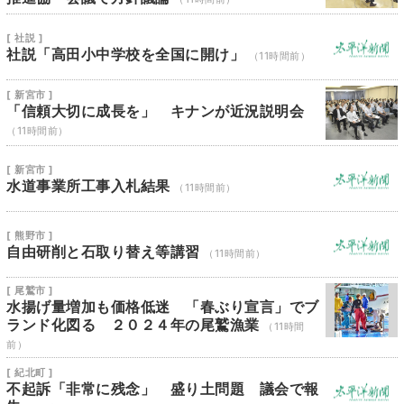
[ 社説 ]
社説「高田小中学校を全国に開け」
（11時間前）
[ 新宮市 ]
「信頼大切に成長を」 キナンが近況説明会
（11時間前）
[ 新宮市 ]
水道事業所工事入札結果
（11時間前）
[ 熊野市 ]
自由研削と石取り替え等講習
（11時間前）
[ 尾鷲市 ]
水揚げ量増加も価格低迷 「春ぶり宣言」でブ
ランド化図る ２０２４年の尾鷲漁業
（11時間
前）
[ 紀北町 ]
不起訴「非常に残念」 盛り土問題 議会で報