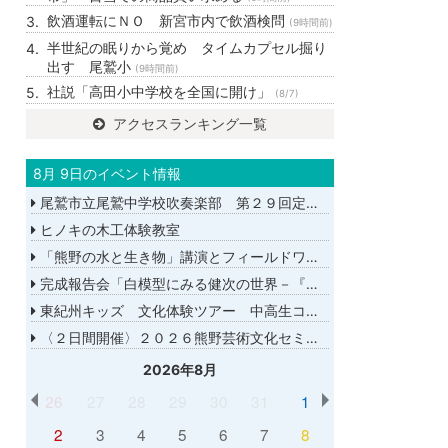
飲酒運転にＮＯ 新宮市内で飲酒検問
(9時間前)
半世紀の眠りから覚め タイムカプセル掘り
出す 尾鷲小
(9時間前)
社説「高田小中学校を全国に開け」
(8/7)
アクセスランキング一覧
8月 9日のイベント情報
尾鷲市立尾鷲中学校吹奏楽部 第２９回定期演奏会
ヒノキの木工体験教室
「熊野の水と生き物」講演とフィールドワーク
完成報告会「白模型にみる健次の世界－『千年の愉楽』『奇蹟』より－」
東紀州キッズ 文化体験ツアー 中高生コース
〈２日間開催〉２０２６熊野芸術文化セミナー
2026年8月
26
27
28
29
30
31
1
2
3
4
5
6
7
8