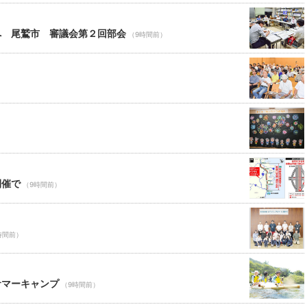
へ 尾鷲市 審議会第２回部会
（9時間前）
）
開催で
（9時間前）
時間前）
サマーキャンプ
（9時間前）