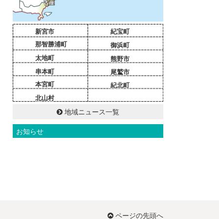
新宮市
紀宝町
那智勝浦町
御浜町
太地町
熊野市
串本町
尾鷲市
本宮町
紀北町
北山村
地域ニュース一覧
お知らせ
ページの先頭へ