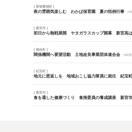
[ 那智勝浦町 ]
夜の雰囲気楽しむ わかば保育園 夏の恒例行事
（9
[ 新宮市 ]
初日から熱戦展開 ヤタガラスカップ開幕 新宮高
[ 御浜町 ]
関係機関へ要望活動 土地改良事業団体連合会
（9時
[ 紀宝町 ]
地元に恩返しを 地域おこし協力隊員に就任 紀宝
[ 新宮市 ]
食を通した健康づくり 食推委員の養成講座 新宮