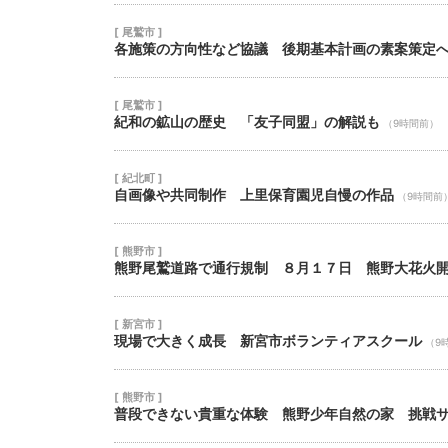
[ 尾鷲市 ]
各施策の方向性など協議 後期基本計画の素案策定
[ 尾鷲市 ]
紀和の鉱山の歴史 「友子同盟」の解説も
（9時間前）
[ 紀北町 ]
自画像や共同制作 上里保育園児自慢の作品
（9時間前
[ 熊野市 ]
熊野尾鷲道路で通行規制 ８月１７日 熊野大花火
[ 新宮市 ]
現場で大きく成長 新宮市ボランティアスクール
（9
[ 熊野市 ]
普段できない貴重な体験 熊野少年自然の家 挑戦