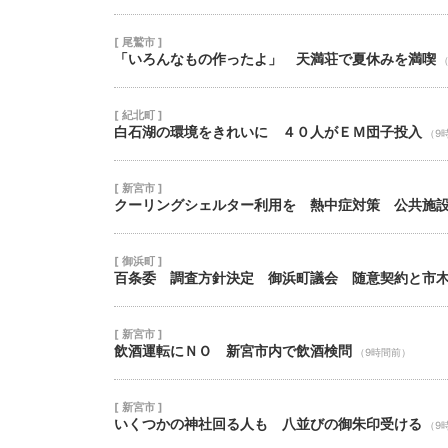
[ 尾鷲市 ]
「いろんなもの作ったよ」 天満荘で夏休みを満喫
[ 紀北町 ]
白石湖の環境をきれいに ４０人がＥＭ団子投入
（9
[ 新宮市 ]
クーリングシェルター利用を 熱中症対策 公共施
[ 御浜町 ]
百条委 調査方針決定 御浜町議会 随意契約と市
[ 新宮市 ]
飲酒運転にＮＯ 新宮市内で飲酒検問
（9時間前）
[ 新宮市 ]
いくつかの神社回る人も 八並びの御朱印受ける
（9