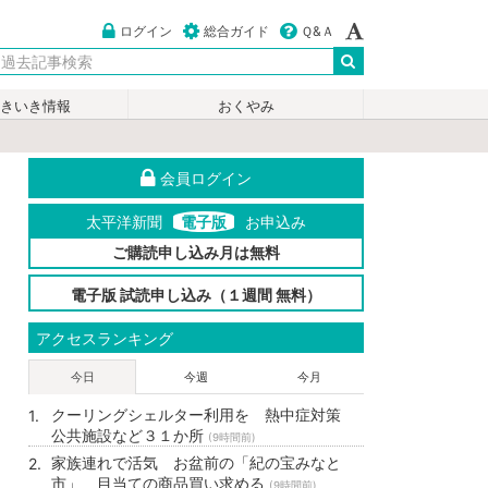
ログイン
総合ガイド
Ｑ&Ａ
いきいき情報
おくやみ
会員ログイン
太平洋新聞
電子版
お申込み
ご購読申し込み月は無料
電子版 試読申し込み（１週間 無料）
アクセスランキング
今日
今週
今月
クーリングシェルター利用を 熱中症対策
公共施設など３１か所
(9時間前)
家族連れで活気 お盆前の「紀の宝みなと
市」 目当ての商品買い求める
(9時間前)