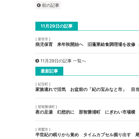
前の記事
11月29日の記事
[ 新宮市 ]
病児保育 来年秋開始へ 旧蓬莱給食調理場を改修
（
11月29日の記事 一覧へ
最新記事
[ 紀宝町 ]
家族連れで活気 お盆前の「紀の宝みなと市」 目
[ 那智勝浦町 ]
夜の足湯 幻想的に 那智勝浦町 にぎわい市場横
[ 尾鷲市 ]
半世紀の眠りから覚め タイムカプセル掘り出す 