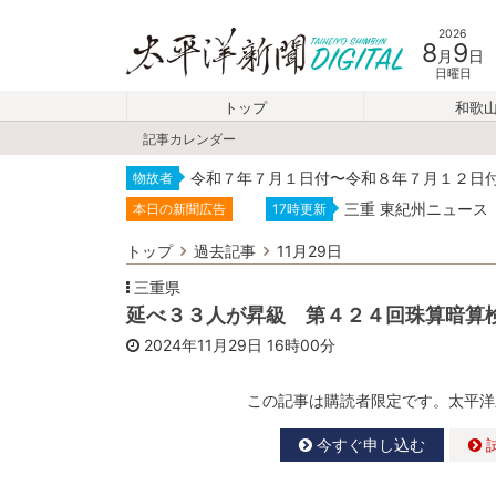
2026
8
9
月
日
日曜日
トップ
和歌
記事カレンダー
令和７年７月１日付〜令和８年７月１２日
物故者
三重 東紀州ニュース
本日の新聞広告
17時更新
トップ
過去記事
11月29日
三重県
延べ３３人が昇級 第４２４回珠算暗算
2024年11月29日
16時00分
この記事は購読者限定です。太平洋
今すぐ申し込む