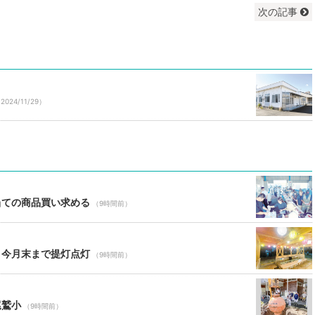
次の記事
2024/11/29）
当ての商品買い求める
（9時間前）
 今月末まで提灯点灯
（9時間前）
尾鷲小
（9時間前）