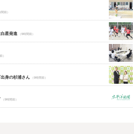
時間前）
は白星発進
（9時間前）
間前）
町出身の杉浦さん
（9時間前）
市
（9時間前）