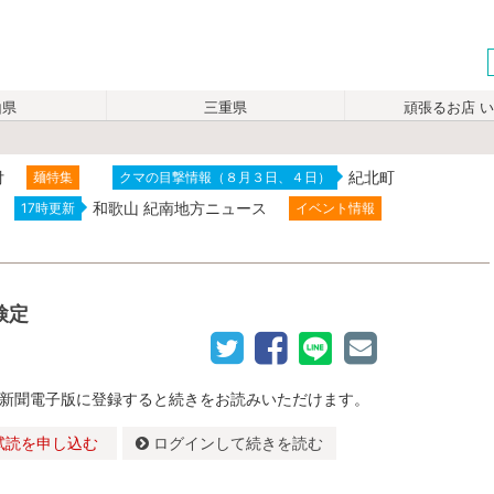
山県
三重県
頑張るお店 
付
紀北町
麺特集
クマの目撃情報（８月３日、４日）
和歌山 紀南地方ニュース
17時更新
イベント情報
検定
新聞電子版に登録すると続きをお読みいただけます。
試読を申し込む
ログインして続きを読む