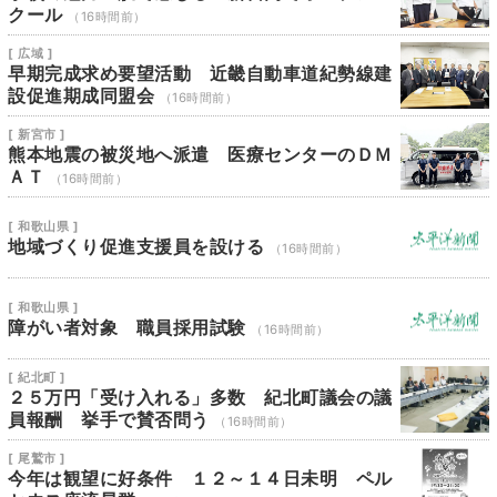
クール
（16時間前）
[ 広域 ]
早期完成求め要望活動 近畿自動車道紀勢線建
設促進期成同盟会
（16時間前）
[ 新宮市 ]
熊本地震の被災地へ派遣 医療センターのＤＭ
ＡＴ
（16時間前）
[ 和歌山県 ]
地域づくり促進支援員を設ける
（16時間前）
[ 和歌山県 ]
障がい者対象 職員採用試験
（16時間前）
[ 紀北町 ]
２５万円「受け入れる」多数 紀北町議会の議
員報酬 挙手で賛否問う
（16時間前）
[ 尾鷲市 ]
今年は観望に好条件 １２～１４日未明 ペル