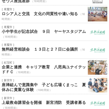
セウス座流星群
（16時間前）
[ 尾鷲市 ]
ロシア人と交流 文化の同質性や違い知る
（16
時間前）
[ 尾鷲市 ]
小中学生が記念試合 ９日 ヤーヤスタジアム
（16時間前）
[ 尾鷲市 ]
無料経営相談会 １３日と２７日に会議所
（16
時間前）
[ 紀宝町 ]
企業と連携 キャリア教育 八咫烏ユナイテッ
ドＦＣ
（16時間前）
[ 新宮市 ]
座禅組んで意識集中 子ども広場くまっこ 夏
休みに貴重な体験
（16時間前）
[ 新宮市 ]
上級救命講習会を開催 新宮消防 受講者募る
（16時間前）