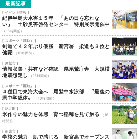
最新記事
[ イベント情報 ]
紀伊半島大水害１５年 「あの日を忘れな
い」 土砂災害啓発センター 特別展示開催中
（16時間前）
[ スポーツ「躍動」 ]
剣道で４２年ぶり優勝 新宮署 柔道も３位と
健闘
（16時間前）
[ 尾鷲市 ]
情報収集・共有など確認 県尾鷲庁舎 大規模
地震想定し
（16時間前）
[ スポーツ「躍動」 ]
４種目で東海大会へ 尾鷲中水泳部 〝最後の
県中学総体〟
（16時間前）
[ 紀北町 ]
米作りの魅力を体感 育つ稲穂を見て触る
（16
時間前）
[ 新宮市 ]
学校の魅力 肌で感じる 新宮高でオープンス