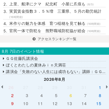
上里、船津にクマ 紀北町 小屋に爪痕も
(8/5)
実質賃金指数３．５％増 三重県、５月の勤労統計
(16時間前)
米作りの魅力を体感 育つ稲穂を見て触る
(16時間前)
官民一体で防犯を 熊野職域防犯協が総会
(16時間前)
アクセスランキング一覧
8月 7日のイベント情報
ＧＧ佐藤氏講演会
ぼくとわたしの夏休みｉｎ天満荘
講演会「失敗のない人生には成功もない」講師：ＧＧ佐藤さん
2026年8月
26
27
28
29
30
31
1
2
3
4
5
6
7
8
9
10
11
12
13
14
15