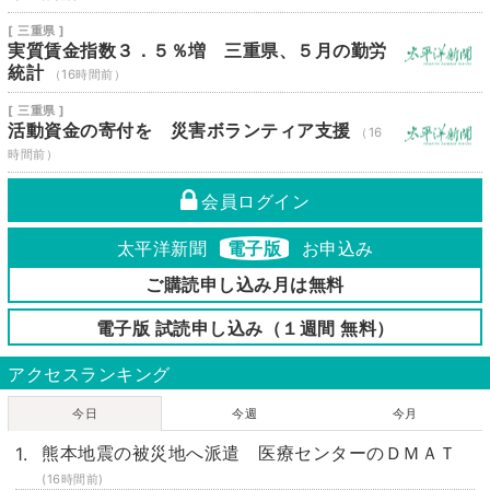
[ 三重県 ]
実質賃金指数３．５％増 三重県、５月の勤労
統計
（16時間前）
[ 三重県 ]
活動資金の寄付を 災害ボランティア支援
（16
時間前）
会員ログイン
太平洋新聞
電子版
お申込み
ご購読申し込み月は無料
電子版 試読申し込み（１週間 無料）
アクセスランキング
今日
今週
今月
熊本地震の被災地へ派遣 医療センターのＤＭＡＴ
(16時間前)