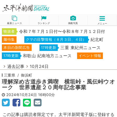
最新ニュース
ランキング
掲載写真
メニュー
令和７年７月１日付〜令和８年７月１２日付
物故者
紀北町
麺特集
クマの目撃情報（８月３日、４日）
三重 東紀州ニュース
本日の新聞広告
17時更新
和歌山 紀南地方ニュース
17時更新
イベント情報
過去記事
10月24日
三重県
御浜町
理解深め古道歩き満喫 横垣峠・風伝峠ウオ
ーク 世界遺産２０周年記念事業
2024年10月24日
16時00分
この記事は購読者限定です。太平洋新聞電子版に登録する