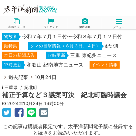
最新ニュース
ランキング
掲載写真
メニュー
令和７年７月１日付〜令和８年７月１２日付
物故者
紀北町
麺特集
クマの目撃情報（８月３日、４日）
三重 東紀州ニュース
本日の新聞広告
17時更新
和歌山 紀南地方ニュース
17時更新
イベント情報
過去記事
10月24日
三重県
紀北町
補正予算など３議案可決 紀北町臨時議会
2024年10月24日
16時00分
この記事は購読者限定です。太平洋新聞電子版に登録する
と続きをお読みいただけます。