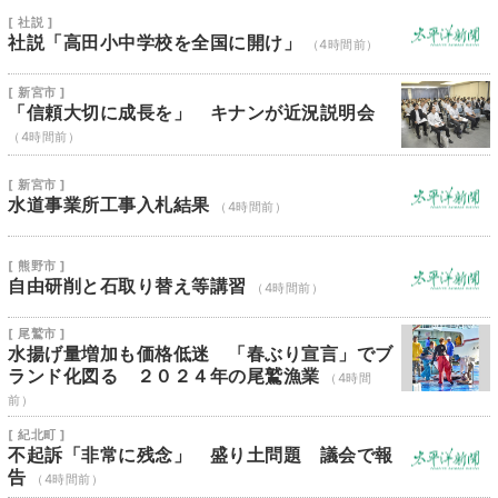
[ 社説 ]
社説「高田小中学校を全国に開け」
（4時間前）
[ 新宮市 ]
「信頼大切に成長を」 キナンが近況説明会
（4時間前）
[ 新宮市 ]
水道事業所工事入札結果
（4時間前）
[ 熊野市 ]
自由研削と石取り替え等講習
（4時間前）
[ 尾鷲市 ]
水揚げ量増加も価格低迷 「春ぶり宣言」でブ
ランド化図る ２０２４年の尾鷲漁業
（4時間
前）
[ 紀北町 ]
不起訴「非常に残念」 盛り土問題 議会で報
告
（4時間前）