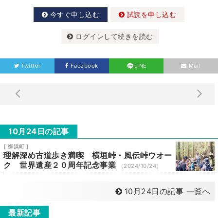
今すぐ申し込む
試読を申し込む
ログインして続きを読む
Twitter
Facebook
LINE
Mail
10月24日の記事
[ 御浜町 ]
理解深め古道歩き満喫 横垣峠・風伝峠ウオー
ク 世界遺産２０周年記念事業
（2024/10/24）
10月24日の記事 一覧へ
最新記事