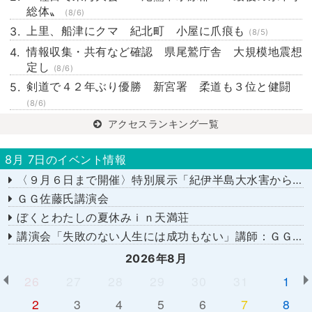
総体〟
(8/6)
上里、船津にクマ 紀北町 小屋に爪痕も
(8/5)
情報収集・共有など確認 県尾鷲庁舎 大規模地震想
定し
(8/6)
剣道で４２年ぶり優勝 新宮署 柔道も３位と健闘
(8/6)
アクセスランキング一覧
8月 7日のイベント情報
〈９月６日まで開催〉特別展示「紀伊半島大水害から１５年－あの日を忘れない－」
ＧＧ佐藤氏講演会
ぼくとわたしの夏休みｉｎ天満荘
講演会「失敗のない人生には成功もない」講師：ＧＧ佐藤さん
2026年8月
26
27
28
29
30
31
1
2
3
4
5
6
7
8