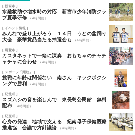
[ 新宮市 ]
水難救助や増水時の対応 新宮市少年消防クラ
ブ夏季研修
（4時間前）
[ イベント情報 ]
みんなで盛り上がろう １４日 うどの盆踊り
大会 豪華賞品当たる抽選会も
（4時間前）
[ 尾鷲市 ]
カスタネットで一緒に演奏 おもちゃのチャチ
ャチャに合わせ
（4時間前）
[ スポーツ「躍動」 ]
挑戦に年齢は関係ない 南さん キックボクシ
ングで勝利
（4時間前）
[ 紀北町 ]
スズムシの音を楽しんで 東長島公民館 無料
配布
（4時間前）
[ 紀宝町 ]
心身の発達 地域で支える 紀南母子保健医療
推進協 会議で方針議論
（4時間前）