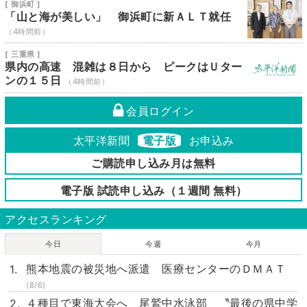
[ 御浜町 ]
「山と海が美しい」 御浜町に新ＡＬＴ就任
（4時間前）
[ 三重県 ]
県内の高速 混雑は８日から ピークはＵター
ンの１５日
（4時間前）
会員ログイン
太平洋新聞
電子版
お申込み
ご購読申し込み月は無料
電子版 試読申し込み（１週間 無料）
アクセスランキング
今日
今週
今月
熊本地震の被災地へ派遣 医療センターのＤＭＡＴ
(8/6)
４種目で東海大会へ 尾鷲中水泳部 〝最後の県中学