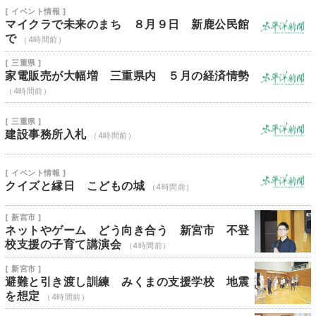
[ イベント情報 ]
マイクラで未来のまち ８月９日 新鹿公民館
で
（4時間前）
[ 三重県 ]
家電販売が大幅増 三重県内 ５月の経済情勢
（4時間前）
[ 三重県 ]
建設事務所入札
（4時間前）
[ イベント情報 ]
クイズと縁日 こどもの城
（4時間前）
[ 新宮市 ]
ネットやゲーム どう向き合う 新宮市 不登
校支援の子育て講演会
（4時間前）
[ 新宮市 ]
避難と引き渡し訓練 みくまの支援学校 地震
を想定
（4時間前）