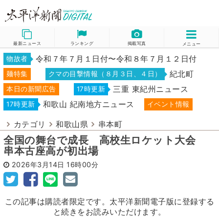
最新ニュース
ランキング
掲載写真
メニュー
令和７年７月１日付〜令和８年７月１２日付
物故者
紀北町
麺特集
クマの目撃情報（８月３日、４日）
三重 東紀州ニュース
本日の新聞広告
17時更新
和歌山 紀南地方ニュース
17時更新
イベント情報
カテゴリ
和歌山県
串本町
全国の舞台で成長 高校生ロケット大会
串本古座高が初出場
2026年3月14日
16時00分
この記事は購読者限定です。太平洋新聞電子版に登録する
と続きをお読みいただけます。