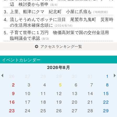
辺 検討委から答申
(8/4)
上里、船津にクマ 紀北町 小屋に爪痕も
(16時間前)
流しそうめんでボッチに注目 尾鷲市九鬼町 災害時
の生活用水確保念頭に
(2024/8/14)
子育て世帯に１万円 物価高対策で国の交付金活用
臨時議会で承認
(8/3)
アクセスランキング一覧
イベントカレンダー
2026年8月
26
27
28
29
30
31
1
2
3
4
5
6
7
8
9
10
11
12
13
14
15
16
17
18
19
20
21
22
23
24
25
26
27
28
29