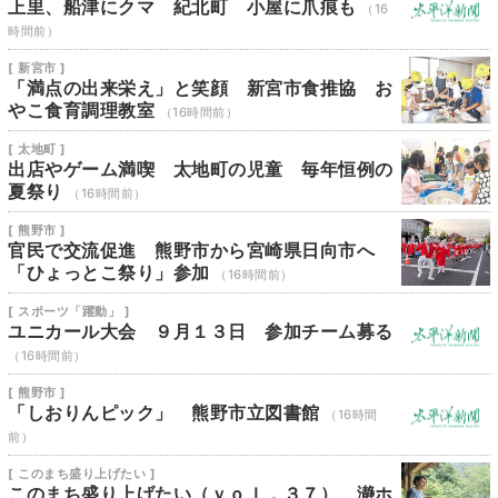
上里、船津にクマ 紀北町 小屋に爪痕も
（16
時間前）
[ 新宮市 ]
「満点の出来栄え」と笑顔 新宮市食推協 お
やこ食育調理教室
（16時間前）
[ 太地町 ]
出店やゲーム満喫 太地町の児童 毎年恒例の
夏祭り
（16時間前）
[ 熊野市 ]
官民で交流促進 熊野市から宮崎県日向市へ
「ひょっとこ祭り」参加
（16時間前）
[ スポーツ「躍動」 ]
ユニカール大会 ９月１３日 参加チーム募る
（16時間前）
[ 熊野市 ]
「しおりんピック」 熊野市立図書館
（16時間
前）
[ このまち盛り上げたい ]
このまち盛り上げたい（ｖｏｌ．３７） 瀞ホ