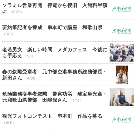
ソラミル営業再開 停電から復旧 入館料半額
に
（6/27）
要約筆記者を養成 串本町で講座 和歌山県
（5/9）
老若男女 楽しい時間 メダカフェス 今後に
も手応え
（5/8）
春の叙勲受章者 元中部空港事務所総務部長・
新田さん
（4/30）
危険業務従事者叙勲 警察功労 瑞宝単光章・
元和歌山県警部 田嶋深さん
（4/16）
観光フォトコンテスト 串本町 作品を募る
（4/11）