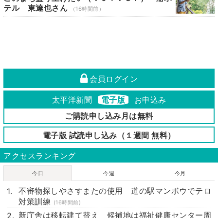
テル 東達也さん
（16時間前）
会員ログイン
太平洋新聞
電子版
お申込み
ご購読申し込み月は無料
電子版 試読申し込み（１週間 無料）
アクセスランキング
今日
今週
今月
不審物探しやさすまたの使用 道の駅マンボウでテロ
対策訓練
(16時間前)
新庁舎は移転建て替え 候補地は福祉健康センター周