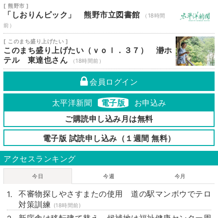
[ 熊野市 ]
「しおりんピック」 熊野市立図書館
（18時間
前）
[ このまち盛り上げたい ]
このまち盛り上げたい（ｖｏｌ．３７） 瀞ホ
テル 東達也さん
（18時間前）
会員ログイン
太平洋新聞
電子版
お申込み
ご購読申し込み月は無料
電子版 試読申し込み（１週間 無料）
アクセスランキング
今日
今週
今月
不審物探しやさすまたの使用 道の駅マンボウでテロ
対策訓練
(18時間前)