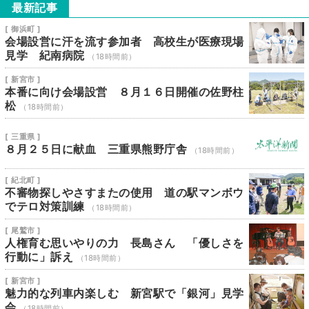
最新記事
[ 御浜町 ]
会場設営に汗を流す参加者 高校生が医療現場
見学 紀南病院
（18時間前）
[ 新宮市 ]
本番に向け会場設営 ８月１６日開催の佐野柱
松
（18時間前）
[ 三重県 ]
８月２５日に献血 三重県熊野庁舎
（18時間前）
[ 紀北町 ]
不審物探しやさすまたの使用 道の駅マンボウ
でテロ対策訓練
（18時間前）
[ 尾鷲市 ]
人権育む思いやりの力 長島さん 「優しさを
行動に」訴え
（18時間前）
[ 新宮市 ]
魅力的な列車内楽しむ 新宮駅で「銀河」見学
会
（18時間前）