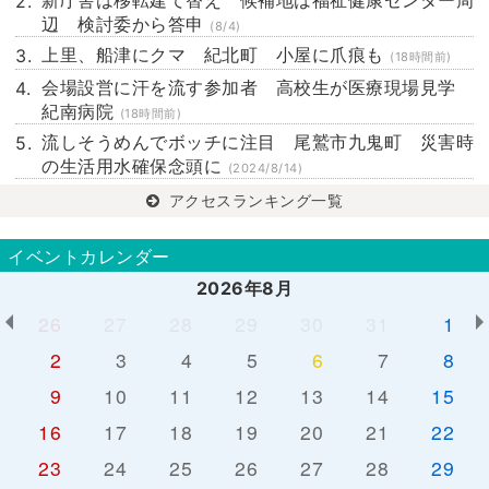
新庁舎は移転建て替え 候補地は福祉健康センター周
辺 検討委から答申
(8/4)
上里、船津にクマ 紀北町 小屋に爪痕も
(18時間前)
会場設営に汗を流す参加者 高校生が医療現場見学
紀南病院
(18時間前)
流しそうめんでボッチに注目 尾鷲市九鬼町 災害時
の生活用水確保念頭に
(2024/8/14)
アクセスランキング一覧
イベントカレンダー
2026年8月
26
27
28
29
30
31
1
2
3
4
5
6
7
8
9
10
11
12
13
14
15
16
17
18
19
20
21
22
23
24
25
26
27
28
29