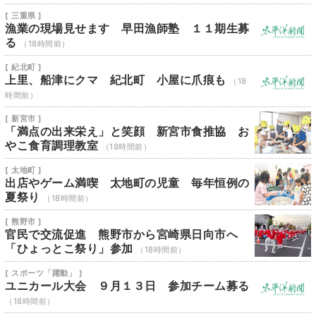
[ 三重県 ]
漁業の現場見せます 早田漁師塾 １１期生募
る
（18時間前）
[ 紀北町 ]
上里、船津にクマ 紀北町 小屋に爪痕も
（18
時間前）
[ 新宮市 ]
「満点の出来栄え」と笑顔 新宮市食推協 お
やこ食育調理教室
（18時間前）
[ 太地町 ]
出店やゲーム満喫 太地町の児童 毎年恒例の
夏祭り
（18時間前）
[ 熊野市 ]
官民で交流促進 熊野市から宮崎県日向市へ
「ひょっとこ祭り」参加
（18時間前）
[ スポーツ「躍動」 ]
ユニカール大会 ９月１３日 参加チーム募る
（18時間前）