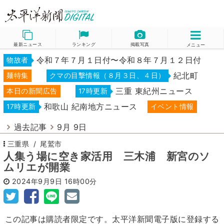
最新ニュース
ランキング
掲載写真
メニュー
令和７年７月１日付〜令和８年７月１２日付
物故者
紀北町
麺特集
クマの目撃情報（８月３日、４日）
三重 東紀州ニュース
本日の新聞広告
17時更新
和歌山 紀南地方ニュース
17時更新
イベント情報
過去記事
9月 9日
三重県
尾鷲市
人集う場に空き家活用 三木浦 新宮のソ
ムリエが開業
2024年9月9日
16時00分
この記事は購読者限定です。太平洋新聞電子版に登録する