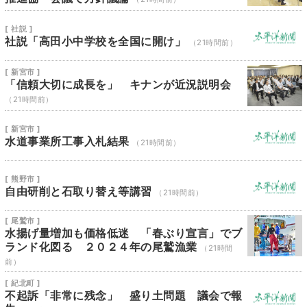
[ 社説 ]
社説「高田小中学校を全国に開け」
（21時間前）
[ 新宮市 ]
「信頼大切に成長を」 キナンが近況説明会
（21時間前）
[ 新宮市 ]
水道事業所工事入札結果
（21時間前）
[ 熊野市 ]
自由研削と石取り替え等講習
（21時間前）
[ 尾鷲市 ]
水揚げ量増加も価格低迷 「春ぶり宣言」でブ
ランド化図る ２０２４年の尾鷲漁業
（21時間
前）
[ 紀北町 ]
不起訴「非常に残念」 盛り土問題 議会で報