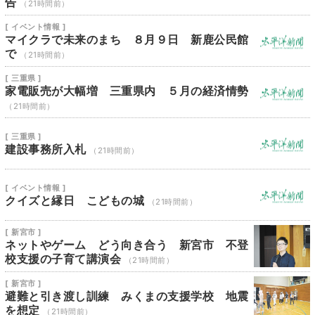
告
（21時間前）
[ イベント情報 ]
マイクラで未来のまち ８月９日 新鹿公民館
で
（21時間前）
[ 三重県 ]
家電販売が大幅増 三重県内 ５月の経済情勢
（21時間前）
[ 三重県 ]
建設事務所入札
（21時間前）
[ イベント情報 ]
クイズと縁日 こどもの城
（21時間前）
[ 新宮市 ]
ネットやゲーム どう向き合う 新宮市 不登
校支援の子育て講演会
（21時間前）
[ 新宮市 ]
避難と引き渡し訓練 みくまの支援学校 地震
を想定
（21時間前）