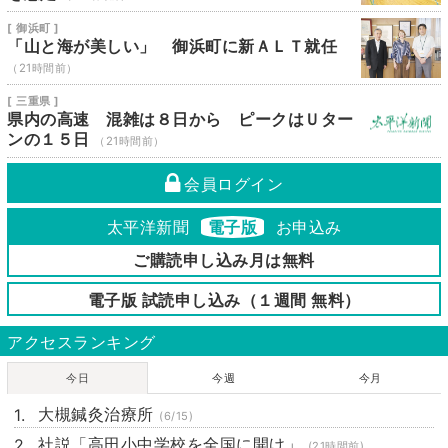
[ 御浜町 ]
「山と海が美しい」 御浜町に新ＡＬＴ就任
（21時間前）
[ 三重県 ]
県内の高速 混雑は８日から ピークはＵター
ンの１５日
（21時間前）
会員ログイン
太平洋新聞
電子版
お申込み
ご購読申し込み月は無料
電子版 試読申し込み（１週間 無料）
アクセスランキング
今日
今週
今月
大槻鍼灸治療所
(6/15)
社説「高田小中学校を全国に開け」
(21時間前)