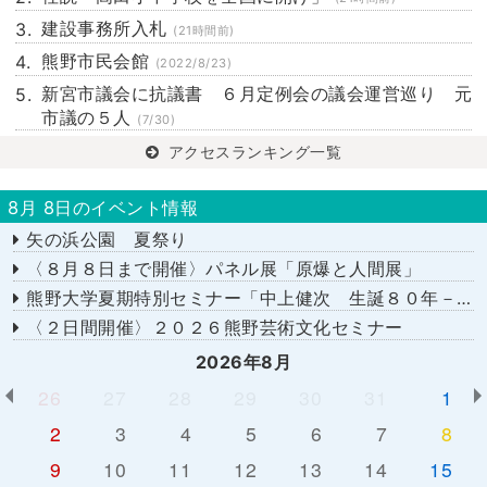
建設事務所入札
(21時間前)
熊野市民会館
(2022/8/23)
新宮市議会に抗議書 ６月定例会の議会運営巡り 元
市議の５人
(7/30)
アクセスランキング一覧
8月 8日のイベント情報
矢の浜公園 夏祭り
〈８月８日まで開催〉パネル展「原爆と人間展」
熊野大学夏期特別セミナー「中上健次 生誕８０年－時代へのまなざし－」
〈２日間開催〉２０２６熊野芸術文化セミナー
2026年8月
26
27
28
29
30
31
1
2
3
4
5
6
7
8
9
10
11
12
13
14
15