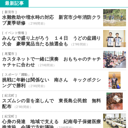
最新記事
[ 新宮市 ]
水難救助や増水時の対応 新宮市少年消防クラ
ブ夏季研修
（21時間前）
[ イベント情報 ]
みんなで盛り上がろう １４日 うどの盆踊り
大会 豪華賞品当たる抽選会も
（21時間前）
[ 尾鷲市 ]
カスタネットで一緒に演奏 おもちゃのチャチ
ャチャに合わせ
（21時間前）
[ スポーツ「躍動」 ]
挑戦に年齢は関係ない 南さん キックボクシ
ングで勝利
（21時間前）
[ 紀北町 ]
スズムシの音を楽しんで 東長島公民館 無料
配布
（21時間前）
[ 紀宝町 ]
心身の発達 地域で支える 紀南母子保健医療
推進協 会議で方針議論
（21時間前）