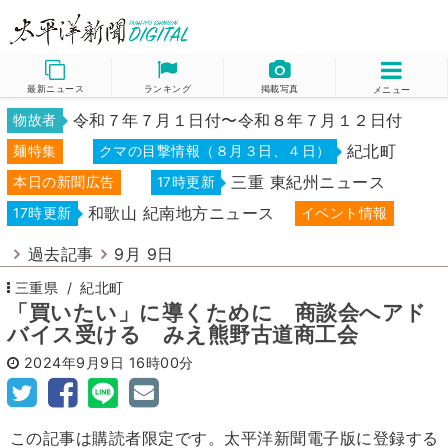
最新ニュース
ランキング
掲載写真
メニュー
令和７年７月１日付〜令和８年７月１２日付
物故者
紀北町
麺特集
クマの目撃情報（８月３日、４日）
三重 東紀州ニュース
本日の新聞広告
17時更新
和歌山 紀南地方ニュース
17時更新
イベント情報
過去記事
9月 9日
三重県
紀北町
「買いたい」に導くために 商談会へアド
バイス受ける みえ熊野古道商工会
2024年9月9日
16時00分
この記事は購読者限定です。太平洋新聞電子版に登録する