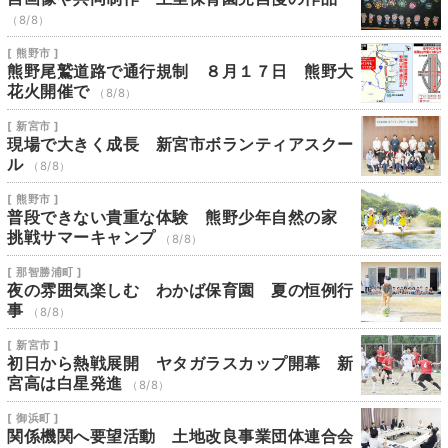
（8/8）
[ 熊野市 ]
熊野尾鷲道路で通行規制 ８月１７日 熊野大
花火開催で
（8/8）
[ 新宮市 ]
現場で大きく成長 新宮市ボランティアスクー
ル
（8/8）
[ 熊野市 ]
普段できない貴重な体験 熊野少年自然の家
挑戦サマーキャンプ
（8/8）
[ 那智勝浦町 ]
夜の雰囲気楽しむ わかば保育園 夏の恒例行
事
（8/8）
[ 新宮市 ]
初日から熱戦展開 ヤタガラスカップ開幕 新
宮高は白星発進
（8/8）
[ 御浜町 ]
関係機関へ要望活動 土地改良事業団体連合会