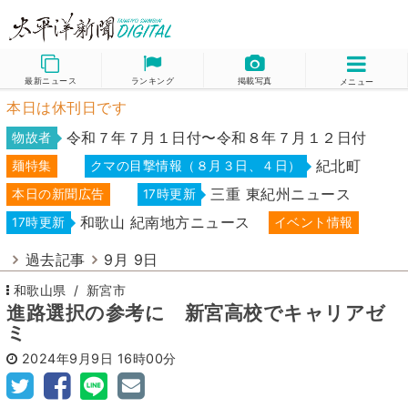
最新ニュース
ランキング
掲載写真
メニュー
本日は休刊日です
令和７年７月１日付〜令和８年７月１２日付
物故者
紀北町
麺特集
クマの目撃情報（８月３日、４日）
三重 東紀州ニュース
本日の新聞広告
17時更新
和歌山 紀南地方ニュース
17時更新
イベント情報
過去記事
9月 9日
和歌山県
新宮市
進路選択の参考に 新宮高校でキャリアゼ
ミ
2024年9月9日
16時00分