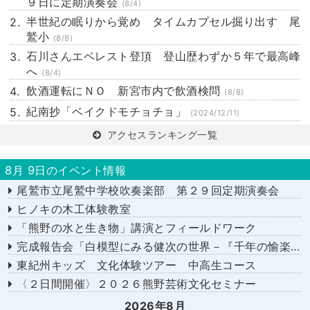
９日に定期演奏会
(8/4)
半世紀の眠りから覚め タイムカプセル掘り出す 尾
鷲小
(8/8)
石川さんエベレスト登頂 登山歴わずか５年で最高峰
へ
(8/4)
飲酒運転にＮＯ 新宮市内で飲酒検問
(8/8)
紀南抄「ベイクドモチョチョ」
(2024/12/11)
アクセスランキング一覧
8月 9日のイベント情報
尾鷲市立尾鷲中学校吹奏楽部 第２９回定期演奏会
ヒノキの木工体験教室
「熊野の水と生き物」講演とフィールドワーク
完成報告会「白模型にみる健次の世界－『千年の愉楽』『奇蹟』より－」
東紀州キッズ 文化体験ツアー 中高生コース
〈２日間開催〉２０２６熊野芸術文化セミナー
2026年8月