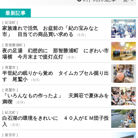
最新記事
[ 紀宝町 ]
家族連れで活気 お盆前の「紀の宝みなと
市」 目当ての商品買い求める
（8/8）
[ 那智勝浦町 ]
夜の足湯 幻想的に 那智勝浦町 にぎわい市
場横 今月末まで提灯点灯
（8/8）
[ 尾鷲市 ]
半世紀の眠りから覚め タイムカプセル掘り出
す 尾鷲小
（8/8）
[ 尾鷲市 ]
「いろんなもの作ったよ」 天満荘で夏休みを
満喫
（8/8）
[ 紀北町 ]
白石湖の環境をきれいに ４０人がＥＭ団子投
入
（8/8）
[ 新宮市 ]