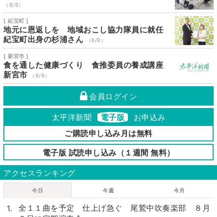
（8/8）
[ 紀宝町 ]
地元に恩返しを 地域おこし協力隊員に就任
紀宝町出身の杉浦さん
（8/8）
[ 新宮市 ]
食を通した健康づくり 食推委員の養成講座
新宮市
（8/8）
会員ログイン
太平洋新聞
電子版
お申込み
ご購読申し込み月は無料
電子版 試読申し込み（１週間 無料）
アクセスランキング
今日
今週
今月
全１１曲を予定 仕上げ急ぐ 尾鷲中吹奏楽部 ８月