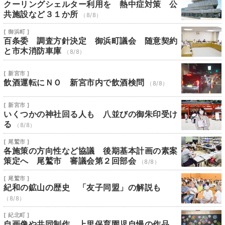
クーリングシェルター利用を 熱中症対策 公
共施設など３１か所
（8/8）
[ 御浜町 ]
百条委 調査方針決定 御浜町議会 随意契約
と市木消防車庫
（8/8）
[ 新宮市 ]
飲酒運転にＮＯ 新宮市内で飲酒検問
（8/8）
[ 新宮市 ]
いくつかの神社回る人も 八並びの御朱印受け
る
（8/8）
[ 尾鷲市 ]
各施策の方向性など協議 後期基本計画の素案
策定へ 尾鷲市 審議会第２回部会
（8/8）
[ 尾鷲市 ]
紀和の鉱山の歴史 「友子同盟」の解説も
（8/8）
[ 紀北町 ]
自画像や共同制作 上里保育園児自慢の作品