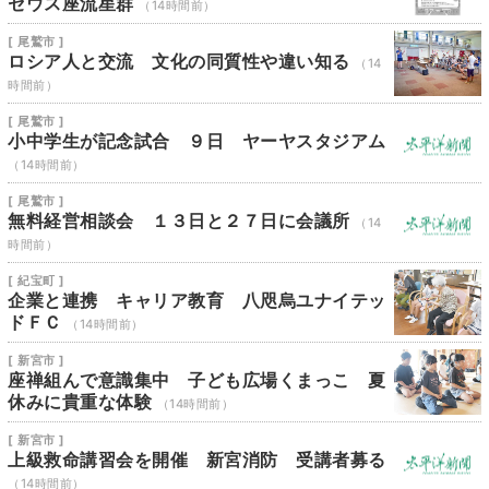
セウス座流星群
（14時間前）
[ 尾鷲市 ]
ロシア人と交流 文化の同質性や違い知る
（14
時間前）
[ 尾鷲市 ]
小中学生が記念試合 ９日 ヤーヤスタジアム
（14時間前）
[ 尾鷲市 ]
無料経営相談会 １３日と２７日に会議所
（14
時間前）
[ 紀宝町 ]
企業と連携 キャリア教育 八咫烏ユナイテッ
ドＦＣ
（14時間前）
[ 新宮市 ]
座禅組んで意識集中 子ども広場くまっこ 夏
休みに貴重な体験
（14時間前）
[ 新宮市 ]
上級救命講習会を開催 新宮消防 受講者募る
（14時間前）