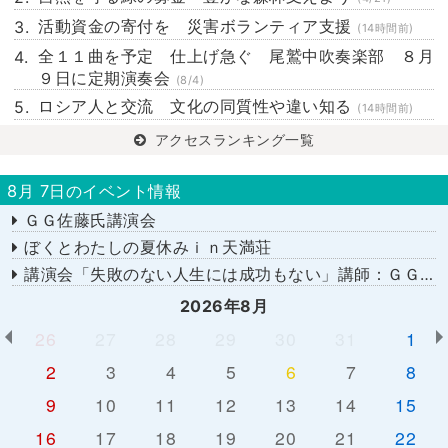
活動資金の寄付を 災害ボランティア支援
(14時間前)
全１１曲を予定 仕上げ急ぐ 尾鷲中吹奏楽部 ８月
９日に定期演奏会
(8/4)
ロシア人と交流 文化の同質性や違い知る
(14時間前)
アクセスランキング一覧
8月 7日のイベント情報
ＧＧ佐藤氏講演会
ぼくとわたしの夏休みｉｎ天満荘
講演会「失敗のない人生には成功もない」講師：ＧＧ佐藤さん
2026年8月
26
27
28
29
30
31
1
2
3
4
5
6
7
8
9
10
11
12
13
14
15
16
17
18
19
20
21
22