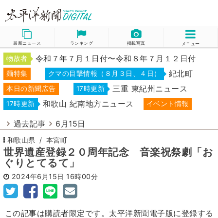
最新ニュース
ランキング
掲載写真
メニュー
令和７年７月１日付〜令和８年７月１２日付
物故者
紀北町
麺特集
クマの目撃情報（８月３日、４日）
三重 東紀州ニュース
本日の新聞広告
17時更新
和歌山 紀南地方ニュース
17時更新
イベント情報
過去記事
6月15日
和歌山県
本宮町
世界遺産登録２０周年記念 音楽祝祭劇「お
ぐりとてるて」
2024年6月15日
16時00分
この記事は購読者限定です。太平洋新聞電子版に登録する