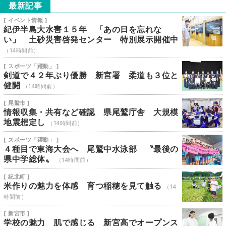
最新記事
[ イベント情報 ]
紀伊半島大水害１５年 「あの日を忘れな
い」 土砂災害啓発センター 特別展示開催中
（14時間前）
[ スポーツ「躍動」 ]
剣道で４２年ぶり優勝 新宮署 柔道も３位と
健闘
（14時間前）
[ 尾鷲市 ]
情報収集・共有など確認 県尾鷲庁舎 大規模
地震想定し
（14時間前）
[ スポーツ「躍動」 ]
４種目で東海大会へ 尾鷲中水泳部 〝最後の
県中学総体〟
（14時間前）
[ 紀北町 ]
米作りの魅力を体感 育つ稲穂を見て触る
（14
時間前）
[ 新宮市 ]
学校の魅力 肌で感じる 新宮高でオープンス