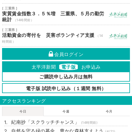
[ 三重県 ]
実質賃金指数３．５％増 三重県、５月の勤労
統計
（14時間前）
[ 三重県 ]
活動資金の寄付を 災害ボランティア支援
（14
時間前）
会員ログイン
太平洋新聞
電子版
お申込み
ご購読申し込み月は無料
電子版 試読申し込み（１週間 無料）
アクセスランキング
今日
今週
今月
紀南抄「スクラッチチャンス」
(14時間前)
自然を守る緑の募金 豊かな森林支えよう
(4/21)