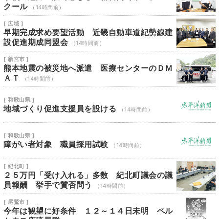
クール
（14時間前）
[ 広域 ]
早期完成求め要望活動 近畿自動車道紀勢線建
設促進期成同盟会
（14時間前）
[ 新宮市 ]
熊本地震の被災地へ派遣 医療センターのＤＭ
ＡＴ
（14時間前）
[ 和歌山県 ]
地域づくり促進支援員を設ける
（14時間前）
[ 和歌山県 ]
障がい者対象 職員採用試験
（14時間前）
[ 紀北町 ]
２５万円「受け入れる」多数 紀北町議会の議
員報酬 挙手で賛否問う
（14時間前）
[ 尾鷲市 ]
今年は観望に好条件 １２～１４日未明 ペル