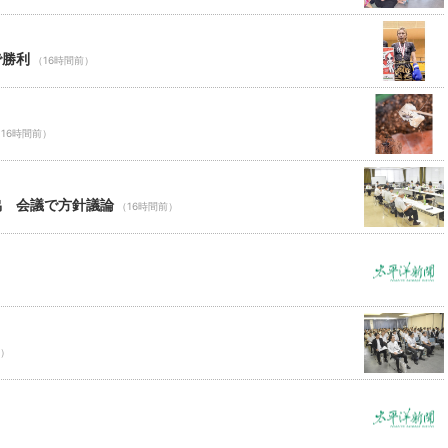
で勝利
（16時間前）
16時間前）
協 会議で方針議論
（16時間前）
前）