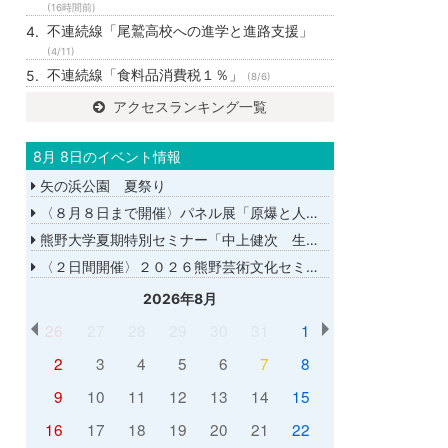
(16時間前)
不連続線「尾鷲高校への進学と進路支援」
(4/11)
不連続線「食料品消費税１％」
(8/6)
アクセスランキング一覧
8月 8日のイベント情報
矢の浜公園 夏祭り
〈８月８日まで開催〉パネル展「原爆と人間展」
熊野大学夏期特別セミナー「中上健次 生誕８０年－時代へのまなざし－」
〈２日間開催〉２０２６熊野芸術文化セミナー
2026年8月
26
27
28
29
30
31
1
2
3
4
5
6
7
8
9
10
11
12
13
14
15
16
17
18
19
20
21
22