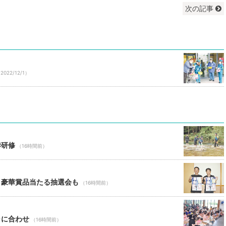
次の記事
2022/12/1）
季研修
（16時間前）
 豪華賞品当たる抽選会も
（16時間前）
ャに合わせ
（16時間前）