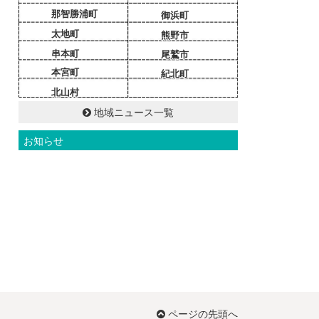
那智勝浦町
御浜町
太地町
熊野市
串本町
尾鷲市
本宮町
紀北町
北山村
地域ニュース一覧
お知らせ
ページの先頭へ