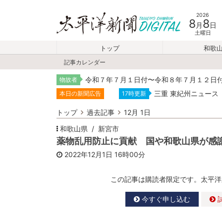
2026
8
8
月
日
土曜日
トップ
和歌
記事カレンダー
令和７年７月１日付〜令和８年７月１２日
物故者
三重 東紀州ニュース
本日の新聞広告
17時更新
トップ
過去記事
12月 1日
和歌山県
新宮市
薬物乱用防止に貢献 国や和歌山県が感
2022年12月1日
16時00分
この記事は購読者限定です。太平洋
今すぐ申し込む