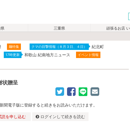
山県
三重県
頑張るお店 
付
紀北町
麺特集
クマの目撃情報（８月３日、４日）
和歌山 紀南地方ニュース
17時更新
イベント情報
謝状贈呈
新聞電子版に登録すると続きをお読みいただけます。
試読を申し込む
ログインして続きを読む