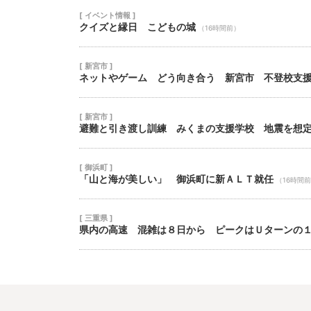
[ イベント情報 ]
クイズと縁日 こどもの城
（16時間前）
[ 新宮市 ]
ネットやゲーム どう向き合う 新宮市 不登校支
[ 新宮市 ]
避難と引き渡し訓練 みくまの支援学校 地震を想
[ 御浜町 ]
「山と海が美しい」 御浜町に新ＡＬＴ就任
（16時間
[ 三重県 ]
県内の高速 混雑は８日から ピークはＵターンの