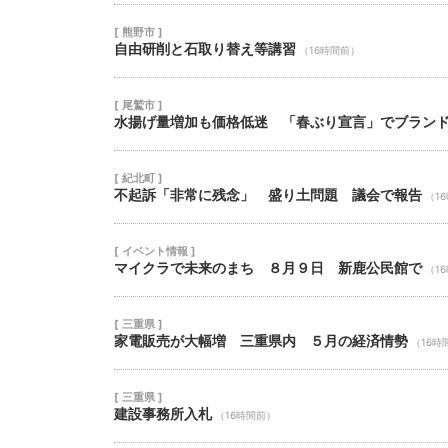
[ 熊野市 ]
自由研削と石取り替え等講習
（16時間前）
[ 尾鷲市 ]
水揚げ量増加も価格低迷 「春ぶり宣言」でブラン
[ 紀北町 ]
不起訴「非常に残念」 盛り土問題 議会で報告
（1
[ イベント情報 ]
マイクラで未来のまち ８月９日 新鹿公民館で
（1
[ 三重県 ]
家電販売が大幅増 三重県内 ５月の経済情勢
（16時
[ 三重県 ]
建設事務所入札
（16時間前）