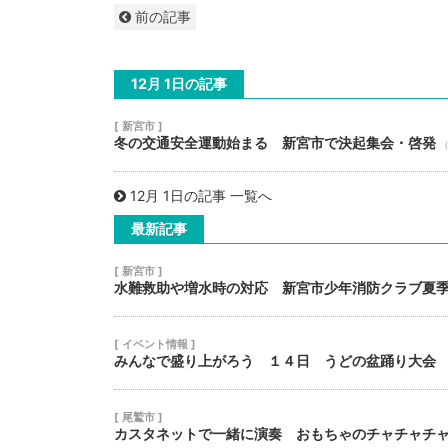
前の記事
12月 1日の記事
[ 新宮市 ]
冬の交通安全運動始まる 新宮市で決起集会・啓発
（
12月 1日の記事 一覧へ
最新記事
[ 新宮市 ]
水難救助や増水時の対応 新宮市少年消防クラブ夏
[ イベント情報 ]
みんなで盛り上がろう １４日 うどの盆踊り大会
[ 尾鷲市 ]
カスタネットで一緒に演奏 おもちゃのチャチャチ