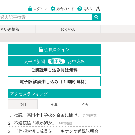
ログイン
総合ガイド
Ｑ&Ａ
いきいき情報
おくやみ
会員ログイン
太平洋新聞
電子版
お申込み
ご購読申し込み月は無料
電子版 試読申し込み（１週間 無料）
アクセスランキング
今日
今週
今月
社説「高田小中学校を全国に開け」
(16時間前)
不連続線「鶏か卵か」
(16時間前)
「信頼大切に成長を」 キナンが近況説明会