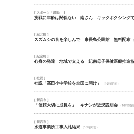
[ スポーツ「躍動」 ]
挑戦に年齢は関係ない 南さん キックボクシング
[ 紀北町 ]
スズムシの音を楽しんで 東長島公民館 無料配布
（
[ 紀宝町 ]
心身の発達 地域で支える 紀南母子保健医療推進
[ 社説 ]
社説「高田小中学校を全国に開け」
（16時間前）
[ 新宮市 ]
「信頼大切に成長を」 キナンが近況説明会
（16時間
[ 新宮市 ]
水道事業所工事入札結果
（16時間前）