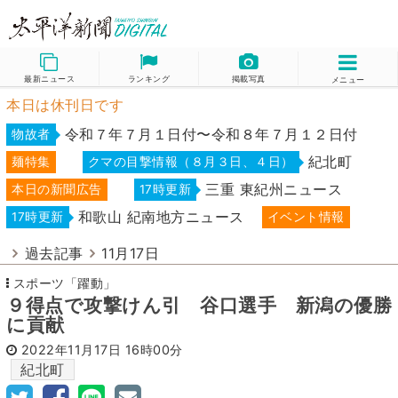
最新ニュース
ランキング
掲載写真
メニュー
本日は休刊日です
令和７年７月１日付〜令和８年７月１２日付
物故者
紀北町
麺特集
クマの目撃情報（８月３日、４日）
三重 東紀州ニュース
本日の新聞広告
17時更新
和歌山 紀南地方ニュース
17時更新
イベント情報
過去記事
11月17日
スポーツ「躍動」
９得点で攻撃けん引 谷口選手 新潟の優勝
に貢献
2022年11月17日
16時00分
紀北町