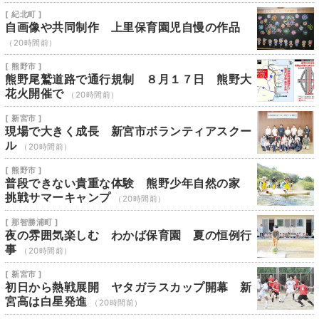
[ 紀北町 ]
自画像や共同制作 上里保育園児自慢の作品
（20時間前）
[ 熊野市 ]
熊野尾鷲道路で通行規制 ８月１７日 熊野大
花火開催で
（20時間前）
[ 新宮市 ]
現場で大きく成長 新宮市ボランティアスクー
ル
（20時間前）
[ 熊野市 ]
普段できない貴重な体験 熊野少年自然の家
挑戦サマーキャンプ
（20時間前）
[ 那智勝浦町 ]
夜の雰囲気楽しむ わかば保育園 夏の恒例行
事
（20時間前）
[ 新宮市 ]
初日から熱戦展開 ヤタガラスカップ開幕 新
宮高は白星発進
（20時間前）