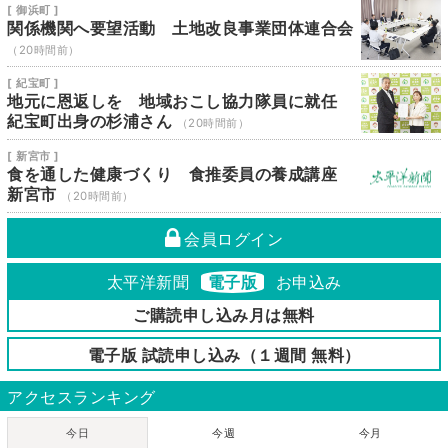
[ 御浜町 ]
関係機関へ要望活動 土地改良事業団体連合会
（20時間前）
[ 紀宝町 ]
地元に恩返しを 地域おこし協力隊員に就任
紀宝町出身の杉浦さん
（20時間前）
[ 新宮市 ]
食を通した健康づくり 食推委員の養成講座
新宮市
（20時間前）
会員ログイン
太平洋新聞
電子版
お申込み
ご購読申し込み月は無料
電子版 試読申し込み（１週間 無料）
アクセスランキング
今日
今週
今月