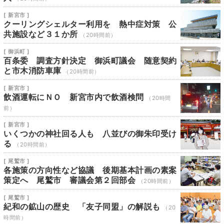
[ 新宮市 ]
クーリングシェルター利用を 熱中症対策 公
共施設など３１か所
（20時間前）
[ 御浜町 ]
百条委 調査方針決定 御浜町議会 随意契約
と市木消防車庫
（20時間前）
[ 新宮市 ]
飲酒運転にＮＯ 新宮市内で飲酒検問
（20時間
前）
[ 新宮市 ]
いくつかの神社回る人も 八並びの御朱印受け
る
（20時間前）
[ 尾鷲市 ]
各施策の方向性など協議 後期基本計画の素案
策定へ 尾鷲市 審議会第２回部会
（20時間前）
[ 尾鷲市 ]
紀和の鉱山の歴史 「友子同盟」の解説も
（20
時間前）