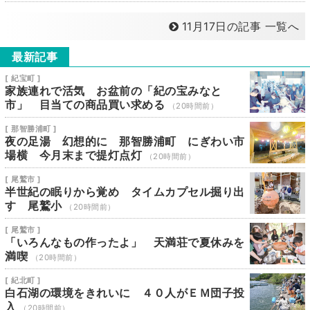
11月17日の記事 一覧へ
最新記事
[ 紀宝町 ]
家族連れで活気 お盆前の「紀の宝みなと
市」 目当ての商品買い求める
（20時間前）
[ 那智勝浦町 ]
夜の足湯 幻想的に 那智勝浦町 にぎわい市
場横 今月末まで提灯点灯
（20時間前）
[ 尾鷲市 ]
半世紀の眠りから覚め タイムカプセル掘り出
す 尾鷲小
（20時間前）
[ 尾鷲市 ]
「いろんなもの作ったよ」 天満荘で夏休みを
満喫
（20時間前）
[ 紀北町 ]
白石湖の環境をきれいに ４０人がＥＭ団子投
入
（20時間前）