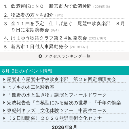
飲酒運転にＮＯ 新宮市内で飲酒検問
(20時間前)
物故者の方々を紹介
(8/5)
全１１曲を予定 仕上げ急ぐ 尾鷲中吹奏楽部 ８月
９日に定期演奏会
(8/4)
はまゆう歌謡クラブ第２４回発表会
(2022/6/7)
新宮市１日付人事異動発令
(2019/10/1)
アクセスランキング一覧
8月 9日のイベント情報
尾鷲市立尾鷲中学校吹奏楽部 第２９回定期演奏会
ヒノキの木工体験教室
「熊野の水と生き物」講演とフィールドワーク
完成報告会「白模型にみる健次の世界－『千年の愉楽』『奇蹟』より－」
東紀州キッズ 文化体験ツアー 中高生コース
〈２日間開催〉２０２６熊野芸術文化セミナー
2026年8月