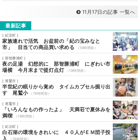
11月17日の記事 一覧へ
最新記事
[ 紀宝町 ]
家族連れで活気 お盆前の「紀の宝みなと
市」 目当ての商品買い求める
（19時間前）
[ 那智勝浦町 ]
夜の足湯 幻想的に 那智勝浦町 にぎわい市
場横 今月末まで提灯点灯
（19時間前）
[ 尾鷲市 ]
半世紀の眠りから覚め タイムカプセル掘り出
す 尾鷲小
（19時間前）
[ 尾鷲市 ]
「いろんなもの作ったよ」 天満荘で夏休みを
満喫
（19時間前）
[ 紀北町 ]
白石湖の環境をきれいに ４０人がＥＭ団子投
入
（19時間前）