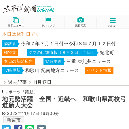
最新ニュース
ランキング
掲載写真
メニュー
本日は休刊日です
令和７年７月１日付〜令和８年７月１２日付
物故者
紀北町
麺特集
クマの目撃情報（８月３日、４日）
三重 東紀州ニュース
本日の新聞広告
17時更新
和歌山 紀南地方ニュース
17時更新
イベント情報
過去記事
11月17日
スポーツ「躍動」
地元勢活躍 全国・近畿へ 和歌山県高校弓
道新人大会
2022年11月17日
16時00分
新宮市