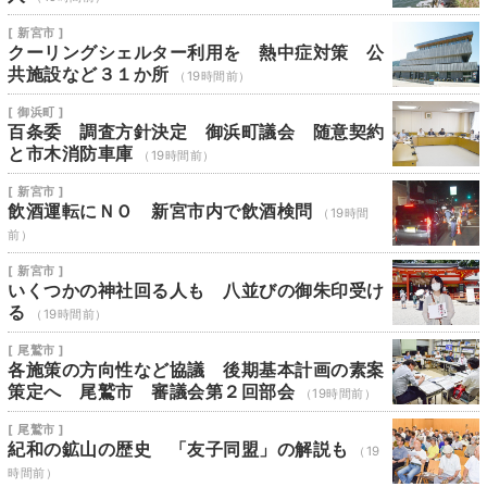
[ 新宮市 ]
クーリングシェルター利用を 熱中症対策 公
共施設など３１か所
（19時間前）
[ 御浜町 ]
百条委 調査方針決定 御浜町議会 随意契約
と市木消防車庫
（19時間前）
[ 新宮市 ]
飲酒運転にＮＯ 新宮市内で飲酒検問
（19時間
前）
[ 新宮市 ]
いくつかの神社回る人も 八並びの御朱印受け
る
（19時間前）
[ 尾鷲市 ]
各施策の方向性など協議 後期基本計画の素案
策定へ 尾鷲市 審議会第２回部会
（19時間前）
[ 尾鷲市 ]
紀和の鉱山の歴史 「友子同盟」の解説も
（19
時間前）