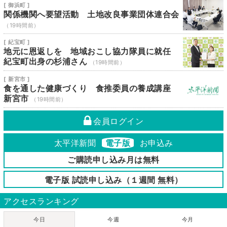
[ 御浜町 ]
関係機関へ要望活動 土地改良事業団体連合会
（19時間前）
[ 紀宝町 ]
地元に恩返しを 地域おこし協力隊員に就任
紀宝町出身の杉浦さん
（19時間前）
[ 新宮市 ]
食を通した健康づくり 食推委員の養成講座
新宮市
（19時間前）
会員ログイン
太平洋新聞
電子版
お申込み
ご購読申し込み月は無料
電子版 試読申し込み（１週間 無料）
アクセスランキング
今日
今週
今月