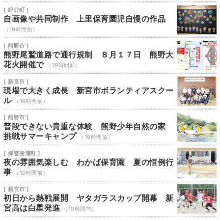
[ 紀北町 ]
自画像や共同制作 上里保育園児自慢の作品
（19時間前）
[ 熊野市 ]
熊野尾鷲道路で通行規制 ８月１７日 熊野大
花火開催で
（19時間前）
[ 新宮市 ]
現場で大きく成長 新宮市ボランティアスクー
ル
（19時間前）
[ 熊野市 ]
普段できない貴重な体験 熊野少年自然の家
挑戦サマーキャンプ
（19時間前）
[ 那智勝浦町 ]
夜の雰囲気楽しむ わかば保育園 夏の恒例行
事
（19時間前）
[ 新宮市 ]
初日から熱戦展開 ヤタガラスカップ開幕 新
宮高は白星発進
（19時間前）