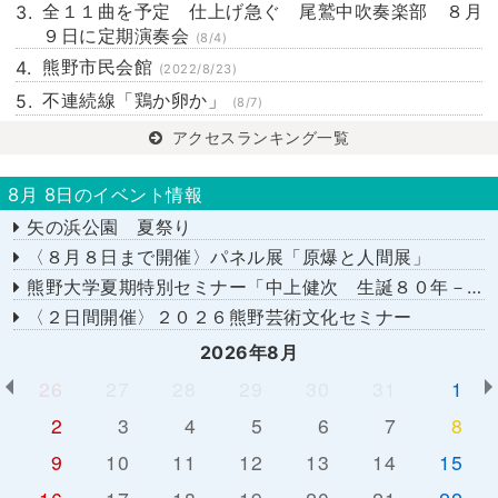
全１１曲を予定 仕上げ急ぐ 尾鷲中吹奏楽部 ８月
９日に定期演奏会
(8/4)
熊野市民会館
(2022/8/23)
不連続線「鶏か卵か」
(8/7)
アクセスランキング一覧
8月 8日のイベント情報
矢の浜公園 夏祭り
〈８月８日まで開催〉パネル展「原爆と人間展」
熊野大学夏期特別セミナー「中上健次 生誕８０年－時代へのまなざし－」
〈２日間開催〉２０２６熊野芸術文化セミナー
2026年8月
26
27
28
29
30
31
1
2
3
4
5
6
7
8
9
10
11
12
13
14
15