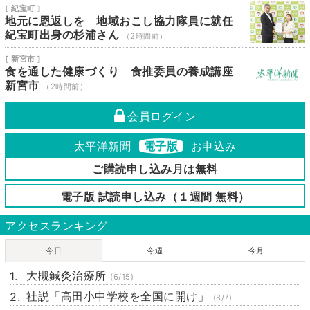
[ 紀宝町 ]
地元に恩返しを 地域おこし協力隊員に就任
紀宝町出身の杉浦さん
（2時間前）
[ 新宮市 ]
食を通した健康づくり 食推委員の養成講座
新宮市
（2時間前）
会員ログイン
太平洋新聞
電子版
お申込み
ご購読申し込み月は無料
電子版 試読申し込み（１週間 無料）
アクセスランキング
今日
今週
今月
大槻鍼灸治療所
(6/15)
社説「高田小中学校を全国に開け」
(8/7)