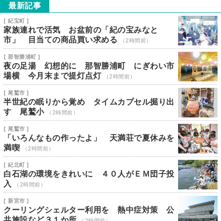
最新記事
[ 紀宝町 ]
家族連れで活気 お盆前の「紀の宝みなと
市」 目当ての商品買い求める
（2時間前）
[ 那智勝浦町 ]
夜の足湯 幻想的に 那智勝浦町 にぎわい市
場横 今月末まで提灯点灯
（2時間前）
[ 尾鷲市 ]
半世紀の眠りから覚め タイムカプセル掘り出
す 尾鷲小
（2時間前）
[ 尾鷲市 ]
「いろんなもの作ったよ」 天満荘で夏休みを
満喫
（2時間前）
[ 紀北町 ]
白石湖の環境をきれいに ４０人がＥＭ団子投
入
（2時間前）
[ 新宮市 ]
クーリングシェルター利用を 熱中症対策 公
共施設など３１か所
（2時間前）