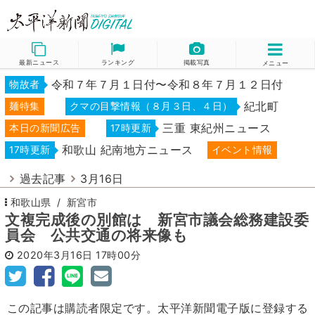
最新ニュース
ランキング
掲載写真
メニュー
令和７年７月１日付〜令和８年７月１２日付
物故者
紀北町
麺特集
クマの目撃情報（８月３日、４日）
三重 東紀州ニュース
本日の新聞広告
17時更新
和歌山 紀南地方ニュース
17時更新
イベント情報
過去記事
3月16日
和歌山県
新宮市
文複完成後の別館は 新宮市議会総務建設委
員会 公共交通の将来像も
2020年3月16日
17時00分
この記事は購読者限定です。太平洋新聞電子版に登録する