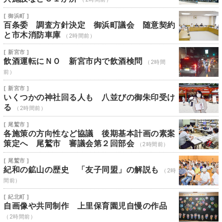
[ 御浜町 ]
百条委 調査方針決定 御浜町議会 随意契約
と市木消防車庫
（2時間前）
[ 新宮市 ]
飲酒運転にＮＯ 新宮市内で飲酒検問
（2時間
前）
[ 新宮市 ]
いくつかの神社回る人も 八並びの御朱印受け
る
（2時間前）
[ 尾鷲市 ]
各施策の方向性など協議 後期基本計画の素案
策定へ 尾鷲市 審議会第２回部会
（2時間前）
[ 尾鷲市 ]
紀和の鉱山の歴史 「友子同盟」の解説も
（2時
間前）
[ 紀北町 ]
自画像や共同制作 上里保育園児自慢の作品
（2時間前）