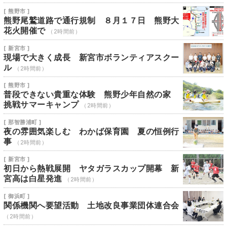
[ 熊野市 ]
熊野尾鷲道路で通行規制 ８月１７日 熊野大
花火開催で
（2時間前）
[ 新宮市 ]
現場で大きく成長 新宮市ボランティアスクー
ル
（2時間前）
[ 熊野市 ]
普段できない貴重な体験 熊野少年自然の家
挑戦サマーキャンプ
（2時間前）
[ 那智勝浦町 ]
夜の雰囲気楽しむ わかば保育園 夏の恒例行
事
（2時間前）
[ 新宮市 ]
初日から熱戦展開 ヤタガラスカップ開幕 新
宮高は白星発進
（2時間前）
[ 御浜町 ]
関係機関へ要望活動 土地改良事業団体連合会
（2時間前）