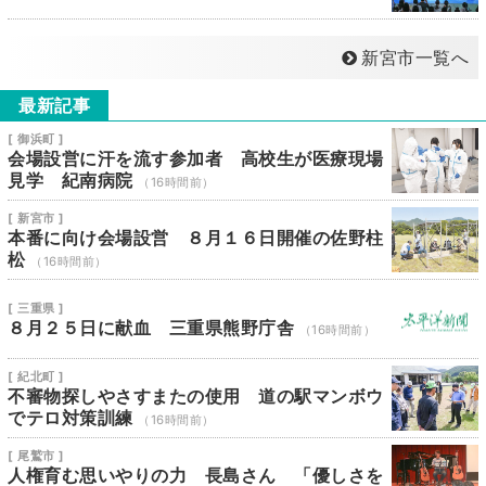
新宮市一覧へ
最新記事
[ 御浜町 ]
会場設営に汗を流す参加者 高校生が医療現場
見学 紀南病院
（16時間前）
[ 新宮市 ]
本番に向け会場設営 ８月１６日開催の佐野柱
松
（16時間前）
[ 三重県 ]
８月２５日に献血 三重県熊野庁舎
（16時間前）
[ 紀北町 ]
不審物探しやさすまたの使用 道の駅マンボウ
でテロ対策訓練
（16時間前）
[ 尾鷲市 ]
人権育む思いやりの力 長島さん 「優しさを