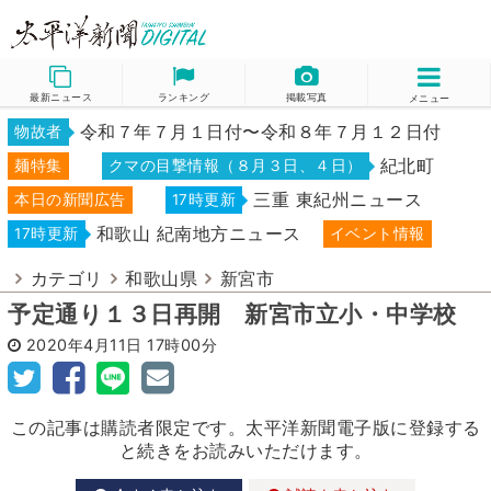
最新ニュース
ランキング
掲載写真
メニュー
令和７年７月１日付〜令和８年７月１２日付
物故者
紀北町
麺特集
クマの目撃情報（８月３日、４日）
三重 東紀州ニュース
本日の新聞広告
17時更新
和歌山 紀南地方ニュース
17時更新
イベント情報
カテゴリ
和歌山県
新宮市
予定通り１３日再開 新宮市立小・中学校
2020年4月11日
17時00分
この記事は購読者限定です。太平洋新聞電子版に登録する
と続きをお読みいただけます。