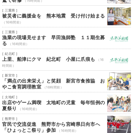
鷲で研修
（16時間前）
[ 三重県 ]
被災者に義援金を 熊本地震 受け付け始まる
（16時間前）
[ 三重県 ]
漁業の現場見せます 早田漁師塾 １１期生募
る
（16時間前）
[ 紀北町 ]
上里、船津にクマ 紀北町 小屋に爪痕も
（16
時間前）
[ 新宮市 ]
「満点の出来栄え」と笑顔 新宮市食推協 お
やこ食育調理教室
（16時間前）
[ 太地町 ]
出店やゲーム満喫 太地町の児童 毎年恒例の
夏祭り
（16時間前）
[ 熊野市 ]
官民で交流促進 熊野市から宮崎県日向市へ
「ひょっとこ祭り」参加
（16時間前）