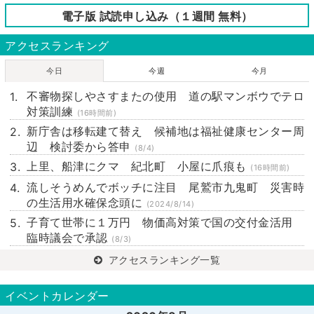
電子版 試読申し込み（１週間 無料）
アクセスランキング
今日
今週
今月
不審物探しやさすまたの使用 道の駅マンボウでテロ
対策訓練
(16時間前)
新庁舎は移転建て替え 候補地は福祉健康センター周
辺 検討委から答申
(8/4)
上里、船津にクマ 紀北町 小屋に爪痕も
(16時間前)
流しそうめんでボッチに注目 尾鷲市九鬼町 災害時
の生活用水確保念頭に
(2024/8/14)
子育て世帯に１万円 物価高対策で国の交付金活用
臨時議会で承認
(8/3)
アクセスランキング一覧
イベントカレンダー