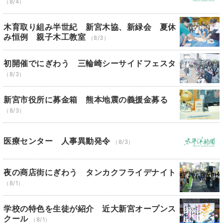
（8/4）
木育取り組み半世紀 新宮木協、新緑会 夏休
み恒例 親子木工教室
（8/3）
初開催でにぎわう 三輪崎シーサイドフェスタ
（8/3）
新宮市役所に募金箱 熊本地震の義援金募る
（8/3）
医療センター 人事異動発令
（8/3）
夜の商店街にぎわう タンカクフライデナイト
（8/1）
学校の特色を生徒が紹介 近大新宮オープンス
クール
（8/1）