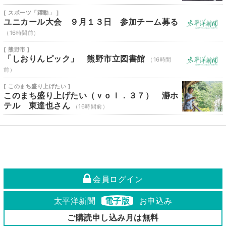
[ スポーツ「躍動」 ]
ユニカール大会 ９月１３日 参加チーム募る
（16時間前）
[ 熊野市 ]
「しおりんピック」 熊野市立図書館
（16時間
前）
[ このまち盛り上げたい ]
このまち盛り上げたい（ｖｏｌ．３７） 瀞ホ
テル 東達也さん
（16時間前）
会員ログイン
太平洋新聞
電子版
お申込み
ご購読申し込み月は無料