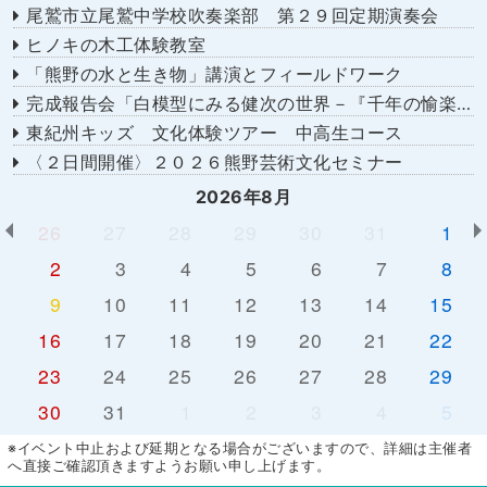
尾鷲市立尾鷲中学校吹奏楽部 第２９回定期演奏会
ヒノキの木工体験教室
「熊野の水と生き物」講演とフィールドワーク
完成報告会「白模型にみる健次の世界－『千年の愉楽』『奇蹟』より－」
東紀州キッズ 文化体験ツアー 中高生コース
〈２日間開催〉２０２６熊野芸術文化セミナー
2026年8月
26
27
28
29
30
31
1
2
3
4
5
6
7
8
9
10
11
12
13
14
15
16
17
18
19
20
21
22
23
24
25
26
27
28
29
30
31
1
2
3
4
5
※イベント中止および延期となる場合がございますので、詳細は主催者
へ直接ご確認頂きますようお願い申し上げます。