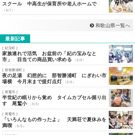
スクール 中高生が保育所や老人ホームで
（8/7）
和歌山県一覧へ
最新記事
[ 紀宝町 ]
家族連れで活気 お盆前の「紀の宝みなと
市」 目当ての商品買い求める
（8/8）
[ 那智勝浦町 ]
夜の足湯 幻想的に 那智勝浦町 にぎわい市
場横 今月末まで提灯点灯
（8/8）
[ 尾鷲市 ]
半世紀の眠りから覚め タイムカプセル掘り出
す 尾鷲小
（8/8）
[ 尾鷲市 ]
「いろんなもの作ったよ」 天満荘で夏休みを
満喫
（8/8）