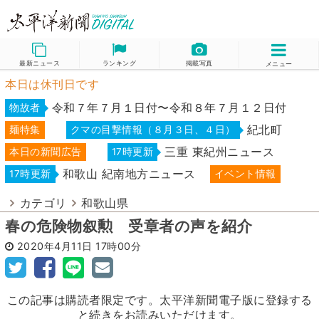
最新ニュース
ランキング
掲載写真
メニュー
本日は休刊日です
令和７年７月１日付〜令和８年７月１２日付
物故者
紀北町
麺特集
クマの目撃情報（８月３日、４日）
三重 東紀州ニュース
本日の新聞広告
17時更新
和歌山 紀南地方ニュース
17時更新
イベント情報
カテゴリ
和歌山県
春の危険物叙勲 受章者の声を紹介
2020年4月11日
17時00分
この記事は購読者限定です。太平洋新聞電子版に登録する
と続きをお読みいただけます。