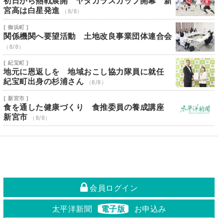
初日から熱戦展開 ヤタガラスカップ開幕 新
宮高は白星発進
（8/8）
[ 御浜町 ]
関係機関へ要望活動 土地改良事業団体連合会
（8/8）
[ 紀宝町 ]
地元に恩返しを 地域おこし協力隊員に就任
紀宝町出身の杉浦さん
（8/8）
[ 新宮市 ]
食を通した健康づくり 食推委員の養成講座
新宮市
（8/8）
会員ログイン
太平洋新聞
電子版
お申込み