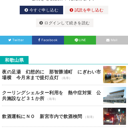
今すぐ申し込む
試読を申し込む
ログインして続きを読む
Twitter
Facebook
LINE
Mail
和歌山県
夜の足湯 幻想的に 那智勝浦町 にぎわい市
場横 今月末まで提灯点灯
（8/8）
クーリングシェルター利用を 熱中症対策 公
共施設など３１か所
（8/8）
飲酒運転にＮＯ 新宮市内で飲酒検問
（8/8）