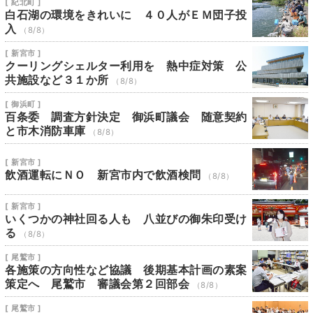
[ 紀北町 ]
白石湖の環境をきれいに ４０人がＥＭ団子投
入
（8/8）
[ 新宮市 ]
クーリングシェルター利用を 熱中症対策 公
共施設など３１か所
（8/8）
[ 御浜町 ]
百条委 調査方針決定 御浜町議会 随意契約
と市木消防車庫
（8/8）
[ 新宮市 ]
飲酒運転にＮＯ 新宮市内で飲酒検問
（8/8）
[ 新宮市 ]
いくつかの神社回る人も 八並びの御朱印受け
る
（8/8）
[ 尾鷲市 ]
各施策の方向性など協議 後期基本計画の素案
策定へ 尾鷲市 審議会第２回部会
（8/8）
[ 尾鷲市 ]