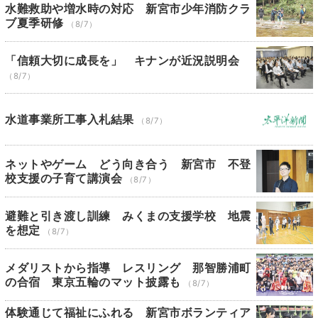
水難救助や増水時の対応 新宮市少年消防クラ
ブ夏季研修
（8/7）
「信頼大切に成長を」 キナンが近況説明会
（8/7）
水道事業所工事入札結果
（8/7）
ネットやゲーム どう向き合う 新宮市 不登
校支援の子育て講演会
（8/7）
避難と引き渡し訓練 みくまの支援学校 地震
を想定
（8/7）
メダリストから指導 レスリング 那智勝浦町
の合宿 東京五輪のマット披露も
（8/7）
体験通じて福祉にふれる 新宮市ボランティア