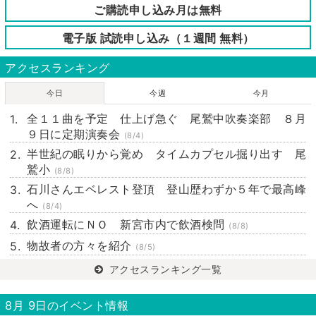
ご購読申し込み月は無料
電子版 試読申し込み（１週間 無料）
アクセスランキング
今日
今週
今月
全１１曲を予定 仕上げ急ぐ 尾鷲中吹奏楽部 ８月
９日に定期演奏会
(8/4)
半世紀の眠りから覚め タイムカプセル掘り出す 尾
鷲小
(8/8)
石川さんエベレスト登頂 登山歴わずか５年で最高峰
へ
(8/4)
飲酒運転にＮＯ 新宮市内で飲酒検問
(8/8)
物故者の方々を紹介
(8/5)
アクセスランキング一覧
8月 9日のイベント情報