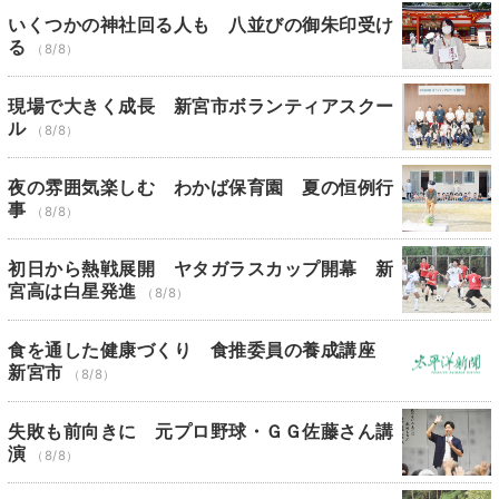
いくつかの神社回る人も 八並びの御朱印受け
る
（8/8）
現場で大きく成長 新宮市ボランティアスクー
ル
（8/8）
夜の雰囲気楽しむ わかば保育園 夏の恒例行
事
（8/8）
初日から熱戦展開 ヤタガラスカップ開幕 新
宮高は白星発進
（8/8）
食を通した健康づくり 食推委員の養成講座
新宮市
（8/8）
失敗も前向きに 元プロ野球・ＧＧ佐藤さん講
演
（8/8）