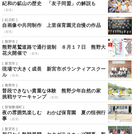
紀和の鉱山の歴史 「友子同盟」の解説も
（8/8）
[ 紀北町 ]
自画像や共同制作 上里保育園児自慢の作品
（8/8）
[ 熊野市 ]
熊野尾鷲道路で通行規制 ８月１７日 熊野大
花火開催で
（8/8）
[ 新宮市 ]
現場で大きく成長 新宮市ボランティアスクー
ル
（8/8）
[ 熊野市 ]
普段できない貴重な体験 熊野少年自然の家
挑戦サマーキャンプ
（8/8）
[ 那智勝浦町 ]
夜の雰囲気楽しむ わかば保育園 夏の恒例行
事
（8/8）
[ 新宮市 ]