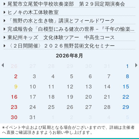
尾鷲市立尾鷲中学校吹奏楽部 第２９回定期演奏会
ヒノキの木工体験教室
「熊野の水と生き物」講演とフィールドワーク
完成報告会「白模型にみる健次の世界－『千年の愉楽』『奇蹟』より－」
東紀州キッズ 文化体験ツアー 中高生コース
〈２日間開催〉２０２６熊野芸術文化セミナー
2026年8月
26
27
28
29
30
31
1
2
3
4
5
6
7
8
9
10
11
12
13
14
15
16
17
18
19
20
21
22
23
24
25
26
27
28
29
30
31
1
2
3
4
5
※イベント中止および延期となる場合がございますので、詳細は主催者
へ直接ご確認頂きますようお願い申し上げます。