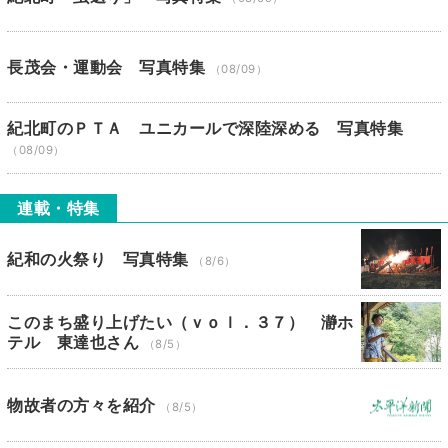
長茂会・運動会 写真特集
（08/09）
紀北町のＰＴＡ ユニカールで深陸深める 写真特集
（08/09）
連載・特集
紀和の火祭り 写真特集
（8/6）
このまち盛り上げたい（ｖｏｌ．３７） 瀞ホ
テル 東達也さん
（8/5）
物故者の方々を紹介
（8/5）