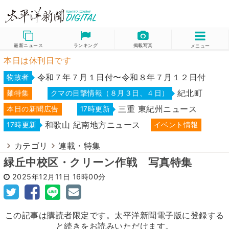
最新ニュース
ランキング
掲載写真
メニュー
本日は休刊日です
令和７年７月１日付〜令和８年７月１２日付
物故者
紀北町
麺特集
クマの目撃情報（８月３日、４日）
三重 東紀州ニュース
本日の新聞広告
17時更新
和歌山 紀南地方ニュース
17時更新
イベント情報
カテゴリ
連載・特集
緑丘中校区・クリーン作戦 写真特集
2025年12月11日
16時00分
この記事は購読者限定です。太平洋新聞電子版に登録する
と続きをお読みいただけます。