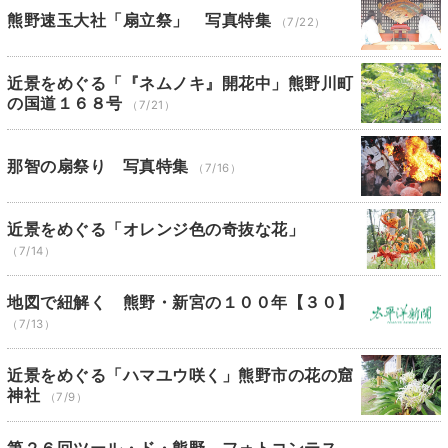
熊野速玉大社「扇立祭」 写真特集
（7/22）
近景をめぐる「『ネムノキ』開花中」熊野川町
の国道１６８号
（7/21）
那智の扇祭り 写真特集
（7/16）
近景をめぐる「オレンジ色の奇抜な花」
（7/14）
地図で紐解く 熊野・新宮の１００年【３０】
（7/13）
近景をめぐる「ハマユウ咲く」熊野市の花の窟
神社
（7/9）