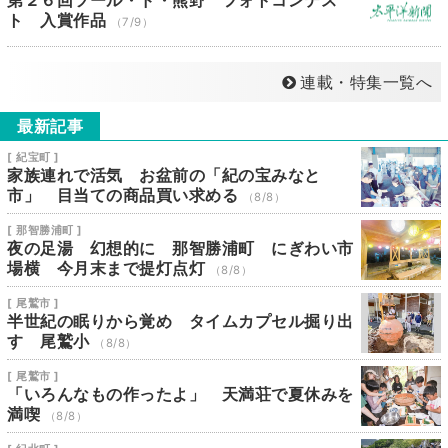
第２６回ツール・ド・熊野 フォトコンテス
ト 入賞作品
（7/9）
連載・特集一覧へ
最新記事
[ 紀宝町 ]
家族連れで活気 お盆前の「紀の宝みなと
市」 目当ての商品買い求める
（8/8）
[ 那智勝浦町 ]
夜の足湯 幻想的に 那智勝浦町 にぎわい市
場横 今月末まで提灯点灯
（8/8）
[ 尾鷲市 ]
半世紀の眠りから覚め タイムカプセル掘り出
す 尾鷲小
（8/8）
[ 尾鷲市 ]
「いろんなもの作ったよ」 天満荘で夏休みを
満喫
（8/8）