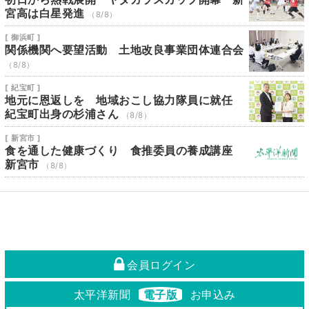
宮高は白星発進
（8/8）
[ 御浜町 ]
関係機関へ要望活動 土地改良事業団体連合会
（8/8）
[ 紀宝町 ]
地元に恩返しを 地域おこし協力隊員に就任
紀宝町出身の杉浦さん
（8/8）
[ 新宮市 ]
食を通した健康づくり 食推委員の養成講座
新宮市
（8/8）
会員ログイン
太平洋新聞
電子版
お申込み