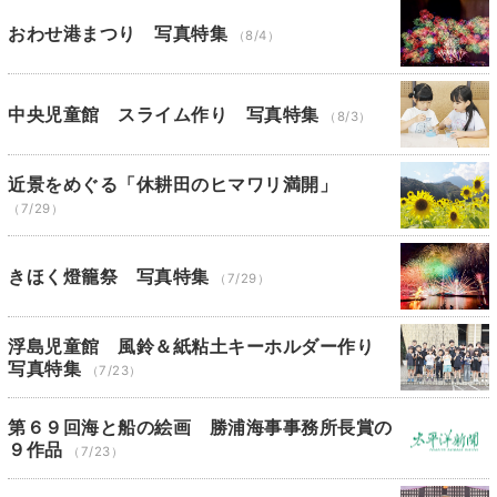
おわせ港まつり 写真特集
（8/4）
中央児童館 スライム作り 写真特集
（8/3）
近景をめぐる「休耕田のヒマワリ満開」
（7/29）
きほく燈籠祭 写真特集
（7/29）
浮島児童館 風鈴＆紙粘土キーホルダー作り
写真特集
（7/23）
第６９回海と船の絵画 勝浦海事事務所長賞の
９作品
（7/23）