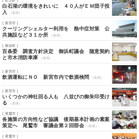
[ 紀北町 ]
白石湖の環境をきれいに ４０人がＥＭ団子投
入
（8/8）
[ 新宮市 ]
クーリングシェルター利用を 熱中症対策 公
共施設など３１か所
（8/8）
[ 御浜町 ]
百条委 調査方針決定 御浜町議会 随意契約
と市木消防車庫
（8/8）
[ 新宮市 ]
飲酒運転にＮＯ 新宮市内で飲酒検問
（8/8）
[ 新宮市 ]
いくつかの神社回る人も 八並びの御朱印受け
る
（8/8）
[ 尾鷲市 ]
各施策の方向性など協議 後期基本計画の素案
策定へ 尾鷲市 審議会第２回部会
（8/8）
[ 尾鷲市 ]