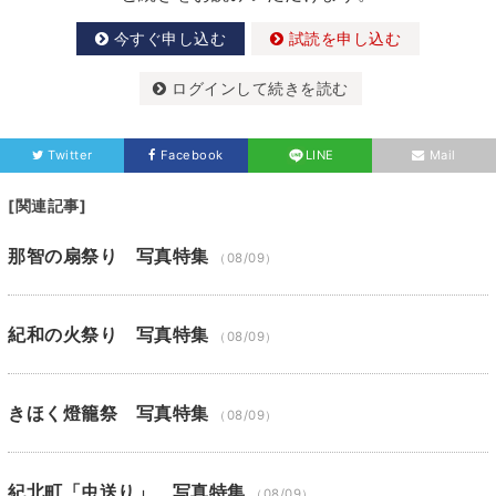
今すぐ申し込む
試読を申し込む
ログインして続きを読む
Twitter
Facebook
LINE
Mail
[関連記事]
那智の扇祭り 写真特集
（08/09）
紀和の火祭り 写真特集
（08/09）
きほく燈籠祭 写真特集
（08/09）
紀北町「虫送り」 写真特集
（08/09）