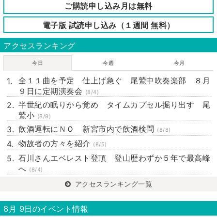
ご購読申し込み月は無料
電子版 試読申し込み（１週間 無料）
アクセスランキング
今日
今週
今月
全１１曲を予定 仕上げ急ぐ 尾鷲中吹奏楽部 ８月
９日に定期演奏会
(8/4)
半世紀の眠りから覚め タイムカプセル掘り出す 尾
鷲小
(8/8)
飲酒運転にＮＯ 新宮市内で飲酒検問
(8/8)
物故者の方々を紹介
(8/5)
石川さんエベレスト登頂 登山歴わずか５年で最高峰
へ
(8/4)
アクセスランキング一覧
8月 9日のイベント情報