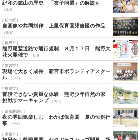
紀和の鉱山の歴史 「友子同盟」の解説も
（8/8）
[ 紀北町 ]
自画像や共同制作 上里保育園児自慢の作品
（8/8）
[ 熊野市 ]
熊野尾鷲道路で通行規制 ８月１７日 熊野大
花火開催で
（8/8）
[ 新宮市 ]
現場で大きく成長 新宮市ボランティアスクー
ル
（8/8）
[ 熊野市 ]
普段できない貴重な体験 熊野少年自然の家
挑戦サマーキャンプ
（8/8）
[ 那智勝浦町 ]
夜の雰囲気楽しむ わかば保育園 夏の恒例行
事
（8/8）
[ 新宮市 ]
初日から熱戦展開 ヤタガラスカップ開幕 新