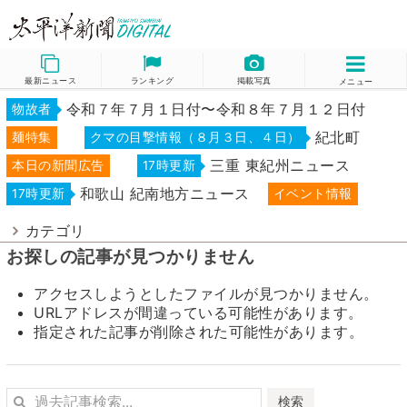
最新ニュース
ランキング
掲載写真
メニュー
令和７年７月１日付〜令和８年７月１２日付
物故者
紀北町
麺特集
クマの目撃情報（８月３日、４日）
三重 東紀州ニュース
本日の新聞広告
17時更新
和歌山 紀南地方ニュース
17時更新
イベント情報
カテゴリ
お探しの記事が見つかりません
アクセスしようとしたファイルが見つかりません。
URLアドレスが間違っている可能性があります。
指定された記事が削除された可能性があります。
検索