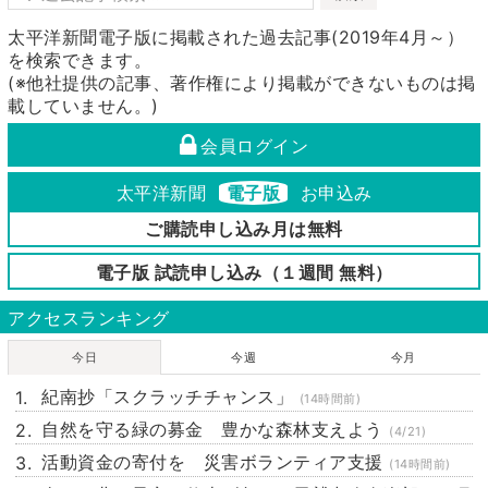
太平洋新聞電子版に掲載された過去記事(2019年4月～）
を検索できます。
(※他社提供の記事、著作権により掲載ができないものは掲
載していません。)
会員ログイン
太平洋新聞
電子版
お申込み
ご購読申し込み月は無料
電子版 試読申し込み（１週間 無料）
アクセスランキング
今日
今週
今月
紀南抄「スクラッチチャンス」
(14時間前)
自然を守る緑の募金 豊かな森林支えよう
(4/21)
活動資金の寄付を 災害ボランティア支援
(14時間前)