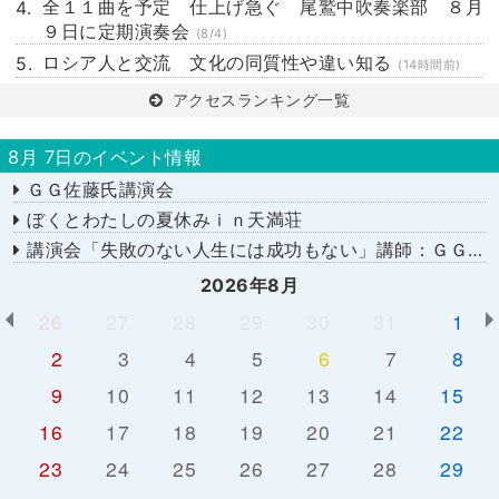
全１１曲を予定 仕上げ急ぐ 尾鷲中吹奏楽部 ８月
９日に定期演奏会
(8/4)
ロシア人と交流 文化の同質性や違い知る
(14時間前)
アクセスランキング一覧
8月 7日のイベント情報
ＧＧ佐藤氏講演会
ぼくとわたしの夏休みｉｎ天満荘
講演会「失敗のない人生には成功もない」講師：ＧＧ佐藤さん
2026年8月
26
27
28
29
30
31
1
2
3
4
5
6
7
8
9
10
11
12
13
14
15
16
17
18
19
20
21
22
23
24
25
26
27
28
29