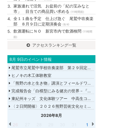
家族連れで活気 お盆前の「紀の宝みなと
市」 目当ての商品買い求める
(11時間前)
全１１曲を予定 仕上げ急ぐ 尾鷲中吹奏楽
部 ８月９日に定期演奏会
(8/4)
飲酒運転にＮＯ 新宮市内で飲酒検問
(11時間
前)
アクセスランキング一覧
8月 9日のイベント情報
尾鷲市立尾鷲中学校吹奏楽部 第２９回定期演奏会
ヒノキの木工体験教室
「熊野の水と生き物」講演とフィールドワーク
完成報告会「白模型にみる健次の世界－『千年の愉楽』『奇蹟』より－」
東紀州キッズ 文化体験ツアー 中高生コース
〈２日間開催〉２０２６熊野芸術文化セミナー
2026年8月
26
27
28
29
30
31
1