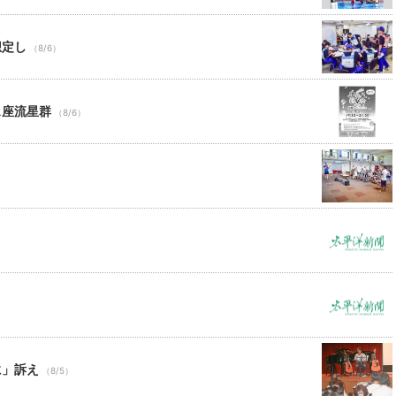
想定し
（8/6）
ス座流星群
（8/6）
に」訴え
（8/5）