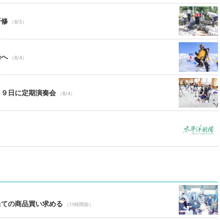
研修
（8/5）
峰へ
（8/4）
月９日に定期演奏会
（8/4）
当ての商品買い求める
（11時間前）