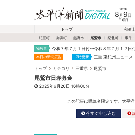
2026
8
9
月
日
日曜日
トップ
和歌
紀宝町
御浜町
熊野市
尾鷲市
紀北町
事件
令和７年７月１日付〜令和８年７月１２日
物故者
三重 東紀州ニュース
本日の新聞広告
17時更新
トップ
カテゴリ
三重県
尾鷲市
尾鷲市日赤募金
2025年6月20日
16時00分
この記事は購読者限定です。太平洋
今すぐ申し込む