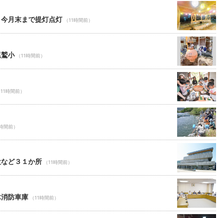
 今月末まで提灯点灯
（11時間前）
尾鷲小
（11時間前）
11時間前）
1時間前）
設など３１か所
（11時間前）
木消防車庫
（11時間前）