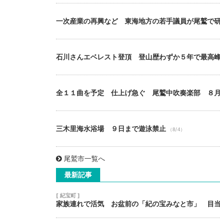
一次産業の再興など 東海地方の若手議員が尾鷲で
石川さんエベレスト登頂 登山歴わずか５年で最高
全１１曲を予定 仕上げ急ぐ 尾鷲中吹奏楽部 ８
三木里海水浴場 ９日まで遊泳禁止
（8/4）
尾鷲市一覧へ
最新記事
[ 紀宝町 ]
家族連れで活気 お盆前の「紀の宝みなと市」 目