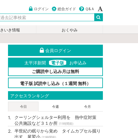
ログイン
総合ガイド
Ｑ&Ａ
いきいき情報
おくやみ
会員ログイン
太平洋新聞
電子版
お申込み
ご購読申し込み月は無料
電子版 試読申し込み（１週間 無料）
アクセスランキング
今日
今週
今月
クーリングシェルター利用を 熱中症対策
公共施設など３１か所
(11時間前)
半世紀の眠りから覚め タイムカプセル掘り
出す 尾鷲小
(11時間前)