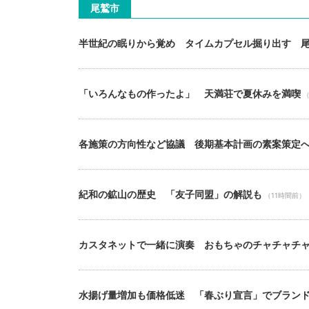
尾鷲市
半世紀の眠りから覚め タイムカプセル掘り出す 
「いろんなもの作ったよ」 天満荘で夏休みを満喫
（
各施策の方向性など協議 後期基本計画の素案策定
紀和の鉱山の歴史 「友子同盟」の解説も
（11時間前）
カスタネットで一緒に演奏 おもちゃのチャチャチ
水揚げ量増加も価格低迷 「春ぶり宣言」でブラン