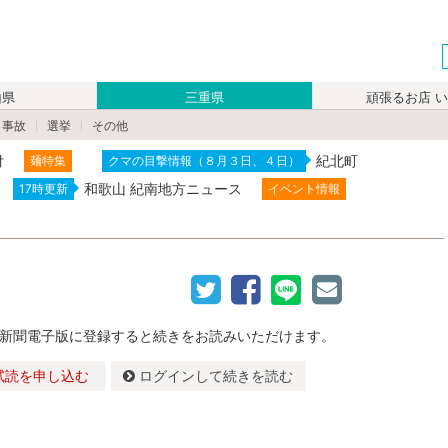
山県
三重県
頑張るお店 
・事故
選挙
その他
付
紀北町
麺特集
クマの目撃情報（８月３日、４日）
和歌山 紀南地方ニュース
17時更新
イベント情報
新聞電子版に登録すると続きをお読みいただけます。
試読を申し込む
ログインして続きを読む