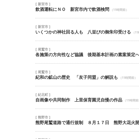
[ 新宮市 ]
飲酒運転にＮＯ 新宮市内で飲酒検問
（11時間前）
[ 新宮市 ]
いくつかの神社回る人も 八並びの御朱印受ける
（1
[ 尾鷲市 ]
各施策の方向性など協議 後期基本計画の素案策定
[ 尾鷲市 ]
紀和の鉱山の歴史 「友子同盟」の解説も
（11時間前）
[ 紀北町 ]
自画像や共同制作 上里保育園児自慢の作品
（11時間
[ 熊野市 ]
熊野尾鷲道路で通行規制 ８月１７日 熊野大花火