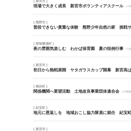
[ 新宮市 ]
現場で大きく成長 新宮市ボランティアスクール
（1
[ 熊野市 ]
普段できない貴重な体験 熊野少年自然の家 挑戦
[ 那智勝浦町 ]
夜の雰囲気楽しむ わかば保育園 夏の恒例行事
（1
[ 新宮市 ]
初日から熱戦展開 ヤタガラスカップ開幕 新宮高
[ 御浜町 ]
関係機関へ要望活動 土地改良事業団体連合会
（11時
[ 紀宝町 ]
地元に恩返しを 地域おこし協力隊員に就任 紀宝
[ 新宮市 ]