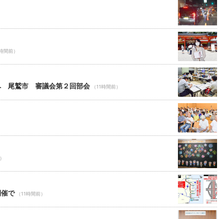
1時間前）
へ 尾鷲市 審議会第２回部会
（11時間前）
前）
開催で
（11時間前）