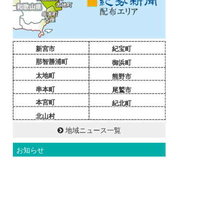
新宮市
紀宝町
那智勝浦町
御浜町
太地町
熊野市
串本町
尾鷲市
本宮町
紀北町
北山村
地域ニュース一覧
お知らせ