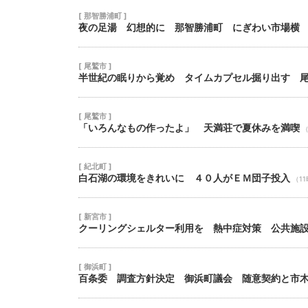
[ 那智勝浦町 ]
夜の足湯 幻想的に 那智勝浦町 にぎわい市場横
[ 尾鷲市 ]
半世紀の眠りから覚め タイムカプセル掘り出す 
[ 尾鷲市 ]
「いろんなもの作ったよ」 天満荘で夏休みを満喫
（
[ 紀北町 ]
白石湖の環境をきれいに ４０人がＥＭ団子投入
（1
[ 新宮市 ]
クーリングシェルター利用を 熱中症対策 公共施
[ 御浜町 ]
百条委 調査方針決定 御浜町議会 随意契約と市