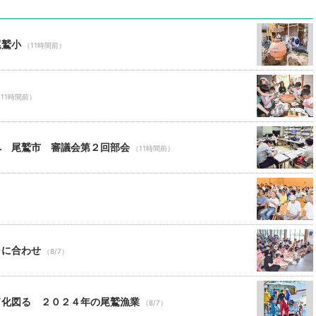
尾鷲小
（11時間前）
11時間前）
へ 尾鷲市 審議会第２回部会
（11時間前）
ャに合わせ
（8/7）
ド化図る ２０２４年の尾鷲漁業
（8/7）