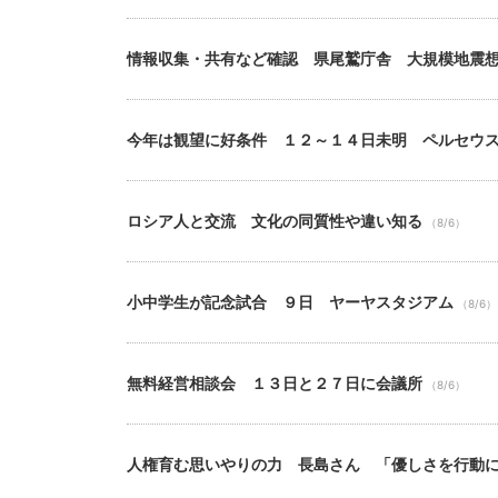
情報収集・共有など確認 県尾鷲庁舎 大規模地震
今年は観望に好条件 １２～１４日未明 ペルセウ
ロシア人と交流 文化の同質性や違い知る
（8/6）
小中学生が記念試合 ９日 ヤーヤスタジアム
（8/6）
無料経営相談会 １３日と２７日に会議所
（8/6）
人権育む思いやりの力 長島さん 「優しさを行動