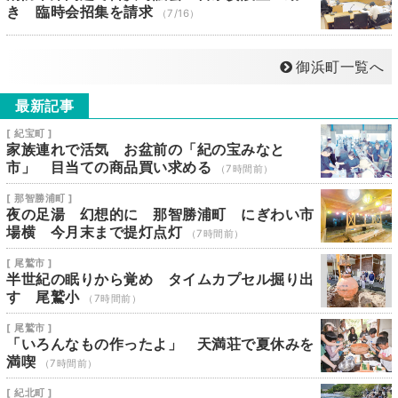
き 臨時会招集を請求
（7/16）
御浜町一覧へ
最新記事
[ 紀宝町 ]
家族連れで活気 お盆前の「紀の宝みなと
市」 目当ての商品買い求める
（7時間前）
[ 那智勝浦町 ]
夜の足湯 幻想的に 那智勝浦町 にぎわい市
場横 今月末まで提灯点灯
（7時間前）
[ 尾鷲市 ]
半世紀の眠りから覚め タイムカプセル掘り出
す 尾鷲小
（7時間前）
[ 尾鷲市 ]
「いろんなもの作ったよ」 天満荘で夏休みを
満喫
（7時間前）
[ 紀北町 ]