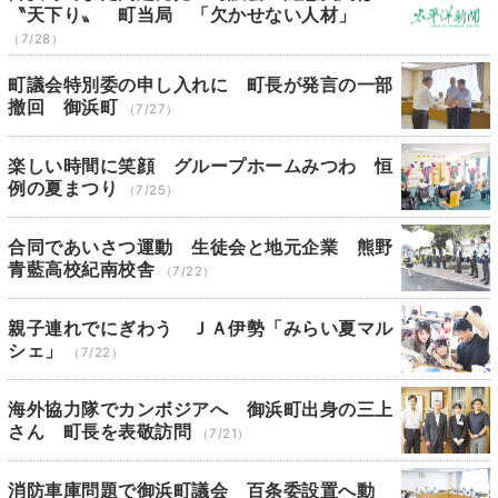
〝天下り〟 町当局 「欠かせない人材」
（7/28）
町議会特別委の申し入れに 町長が発言の一部
撤回 御浜町
（7/27）
楽しい時間に笑顔 グループホームみつわ 恒
例の夏まつり
（7/25）
合同であいさつ運動 生徒会と地元企業 熊野
青藍高校紀南校舎
（7/22）
親子連れでにぎわう ＪＡ伊勢「みらい夏マル
シェ」
（7/22）
海外協力隊でカンボジアへ 御浜町出身の三上
さん 町長を表敬訪問
（7/21）
消防車庫問題で御浜町議会 百条委設置へ動