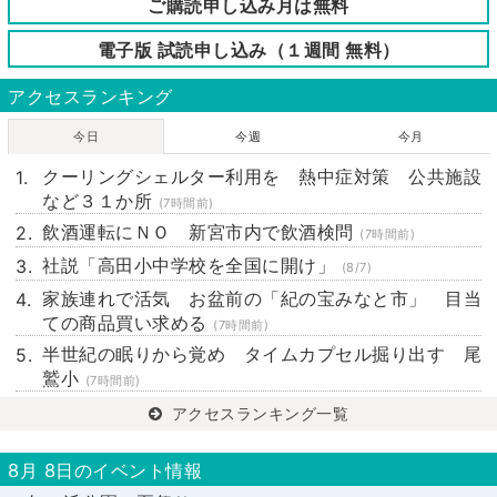
ご購読申し込み月は無料
電子版 試読申し込み（１週間 無料）
アクセスランキング
今日
今週
今月
クーリングシェルター利用を 熱中症対策 公共施設
など３１か所
(7時間前)
飲酒運転にＮＯ 新宮市内で飲酒検問
(7時間前)
社説「高田小中学校を全国に開け」
(8/7)
家族連れで活気 お盆前の「紀の宝みなと市」 目当
ての商品買い求める
(7時間前)
半世紀の眠りから覚め タイムカプセル掘り出す 尾
鷲小
(7時間前)
アクセスランキング一覧
8月 8日のイベント情報