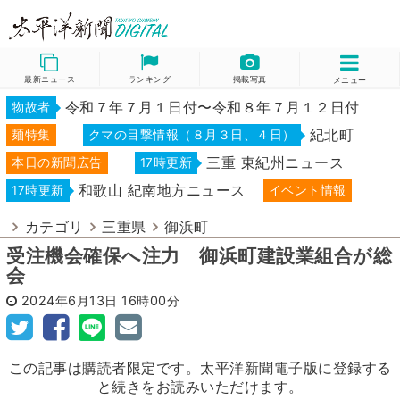
最新ニュース
ランキング
掲載写真
メニュー
令和７年７月１日付〜令和８年７月１２日付
物故者
紀北町
麺特集
クマの目撃情報（８月３日、４日）
三重 東紀州ニュース
本日の新聞広告
17時更新
和歌山 紀南地方ニュース
17時更新
イベント情報
カテゴリ
三重県
御浜町
受注機会確保へ注力 御浜町建設業組合が総
会
2024年6月13日
16時00分
この記事は購読者限定です。太平洋新聞電子版に登録する
と続きをお読みいただけます。