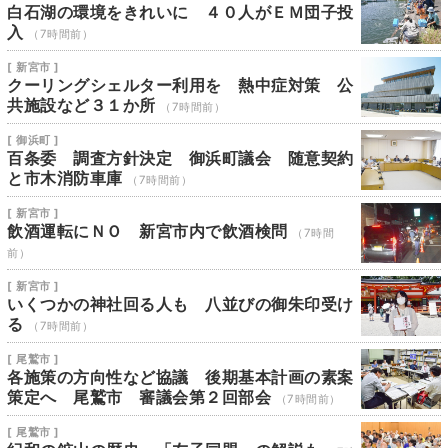
白石湖の環境をきれいに ４０人がＥＭ団子投
入
（7時間前）
[ 新宮市 ]
クーリングシェルター利用を 熱中症対策 公
共施設など３１か所
（7時間前）
[ 御浜町 ]
百条委 調査方針決定 御浜町議会 随意契約
と市木消防車庫
（7時間前）
[ 新宮市 ]
飲酒運転にＮＯ 新宮市内で飲酒検問
（7時間
前）
[ 新宮市 ]
いくつかの神社回る人も 八並びの御朱印受け
る
（7時間前）
[ 尾鷲市 ]
各施策の方向性など協議 後期基本計画の素案
策定へ 尾鷲市 審議会第２回部会
（7時間前）
[ 尾鷲市 ]