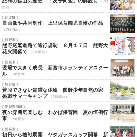
紀和の鉱山の歴史 「友子同盟」の解説も
（7時
間前）
[ 紀北町 ]
自画像や共同制作 上里保育園児自慢の作品
（7時間前）
[ 熊野市 ]
熊野尾鷲道路で通行規制 ８月１７日 熊野大
花火開催で
（7時間前）
[ 新宮市 ]
現場で大きく成長 新宮市ボランティアスクー
ル
（7時間前）
[ 熊野市 ]
普段できない貴重な体験 熊野少年自然の家
挑戦サマーキャンプ
（7時間前）
[ 那智勝浦町 ]
夜の雰囲気楽しむ わかば保育園 夏の恒例行
事
（7時間前）
[ 新宮市 ]
初日から熱戦展開 ヤタガラスカップ開幕 新