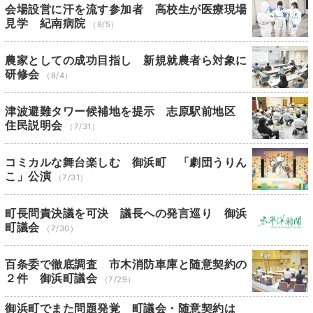
会場設営に汗を流す参加者 高校生が医療現場
見学 紀南病院
（8/5）
農家としての成功目指し 新規就農者ら対象に
研修会
（8/4）
津波避難タワー候補地を提示 志原駅前地区
住民説明会
（7/31）
コミカルな舞台楽しむ 御浜町 「劇団うりん
こ」公演
（7/31）
町長問責決議を可決 議長への発言巡り 御浜
町議会
（7/30）
百条委で徹底調査 市木消防車庫と随意契約の
２件 御浜町議会
（7/29）
御浜町でまた問題発覚 町議会・随意契約は