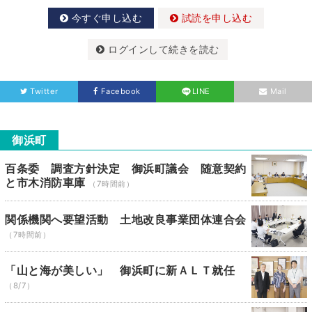
今すぐ申し込む
試読を申し込む
ログインして続きを読む
Twitter
Facebook
LINE
Mail
御浜町
百条委 調査方針決定 御浜町議会 随意契約
と市木消防車庫
（7時間前）
関係機関へ要望活動 土地改良事業団体連合会
（7時間前）
「山と海が美しい」 御浜町に新ＡＬＴ就任
（8/7）