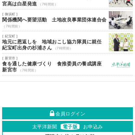
宮高は白星発進
（7時間前）
[ 御浜町 ]
関係機関へ要望活動 土地改良事業団体連合会
（7時間前）
[ 紀宝町 ]
地元に恩返しを 地域おこし協力隊員に就任
紀宝町出身の杉浦さん
（7時間前）
[ 新宮市 ]
食を通した健康づくり 食推委員の養成講座
新宮市
（7時間前）
会員ログイン
太平洋新聞
電子版
お申込み