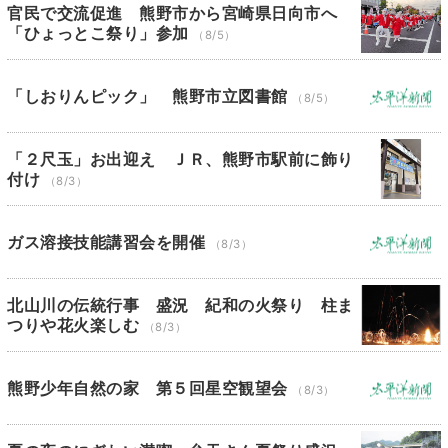
官民で交流促進 熊野市から宮崎県日向市へ
「ひょっとこ祭り」参加
（8/5）
「しおりんピック」 熊野市立図書館
（8/5）
「２尺玉」お出迎え ＪＲ、熊野市駅前に飾り
付け
（8/3）
ガス溶接技能講習会を開催
（8/3）
北山川の伝統行事 盛況 紀和の火祭り 柱ま
つりや花火楽しむ
（8/3）
熊野少年自然の家 第５回星空観望会
（8/3）