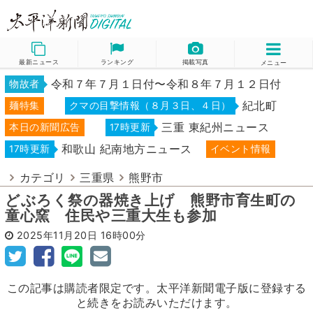
最新ニュース
ランキング
掲載写真
メニュー
令和７年７月１日付〜令和８年７月１２日付
物故者
紀北町
麺特集
クマの目撃情報（８月３日、４日）
三重 東紀州ニュース
本日の新聞広告
17時更新
和歌山 紀南地方ニュース
17時更新
イベント情報
カテゴリ
三重県
熊野市
どぶろく祭の器焼き上げ 熊野市育生町の
童心窯 住民や三重大生も参加
2025年11月20日
16時00分
この記事は購読者限定です。太平洋新聞電子版に登録する
と続きをお読みいただけます。