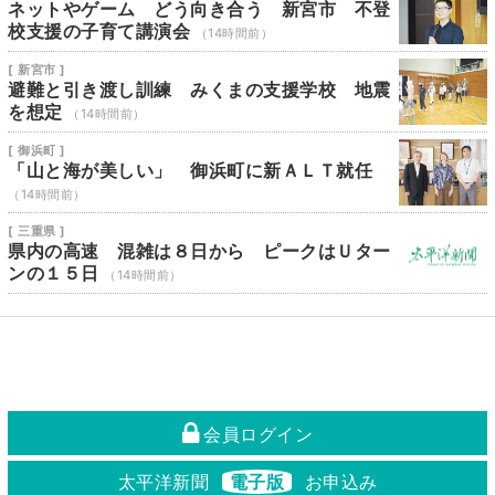
ネットやゲーム どう向き合う 新宮市 不登
校支援の子育て講演会
（14時間前）
[ 新宮市 ]
避難と引き渡し訓練 みくまの支援学校 地震
を想定
（14時間前）
[ 御浜町 ]
「山と海が美しい」 御浜町に新ＡＬＴ就任
（14時間前）
[ 三重県 ]
県内の高速 混雑は８日から ピークはＵター
ンの１５日
（14時間前）
会員ログイン
太平洋新聞
電子版
お申込み