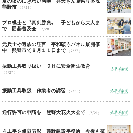
夏の夜のにぎわい満喫 弁天さん夏祭り盛況
熊野市
（7/29）
プロ棋士と〝真剣勝負〟 子どもから大人ま
で 囲碁普及会
（7/28）
元兵士や遺族の証言 平和願うパネル展開催
中 熊野市で８月１１日まで
（7/27）
振動工具取り扱い ９月に安全衛生教育
（7/27）
振動工具取扱 作業者の講習
（7/23）
通行許可の申請を 熊野大花火大会で
（7/21）
４工事を優良表彰 熊野建設事務所 今後も技