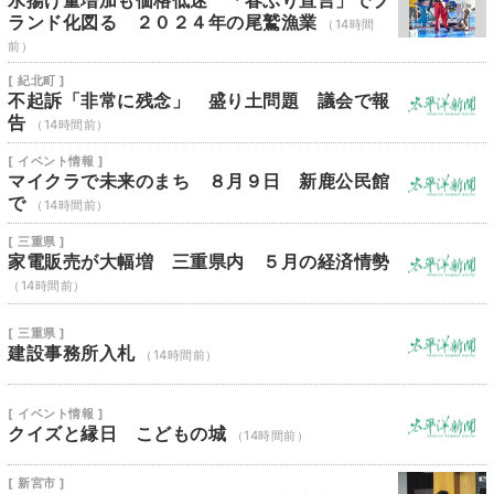
水揚げ量増加も価格低迷 「春ぶり宣言」でブ
ランド化図る ２０２４年の尾鷲漁業
（14時間
前）
[ 紀北町 ]
不起訴「非常に残念」 盛り土問題 議会で報
告
（14時間前）
[ イベント情報 ]
マイクラで未来のまち ８月９日 新鹿公民館
で
（14時間前）
[ 三重県 ]
家電販売が大幅増 三重県内 ５月の経済情勢
（14時間前）
[ 三重県 ]
建設事務所入札
（14時間前）
[ イベント情報 ]
クイズと縁日 こどもの城
（14時間前）
[ 新宮市 ]