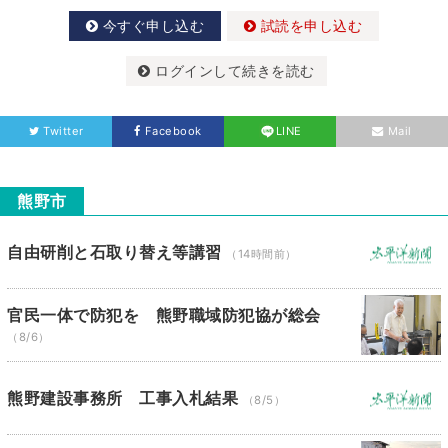
今すぐ申し込む
試読を申し込む
ログインして続きを読む
Twitter
Facebook
LINE
Mail
熊野市
自由研削と石取り替え等講習
（14時間前）
官民一体で防犯を 熊野職域防犯協が総会
（8/6）
熊野建設事務所 工事入札結果
（8/5）