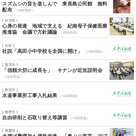
スズムシの音を楽しんで 東長島公民館 無料
配布
（14時間前）
[ 紀宝町 ]
心身の発達 地域で支える 紀南母子保健医療
推進協 会議で方針議論
（14時間前）
[ 社説 ]
社説「高田小中学校を全国に開け」
（14時間前）
[ 新宮市 ]
「信頼大切に成長を」 キナンが近況説明会
（14時間前）
[ 新宮市 ]
水道事業所工事入札結果
（14時間前）
[ 熊野市 ]
自由研削と石取り替え等講習
（14時間前）
[ 尾鷲市 ]