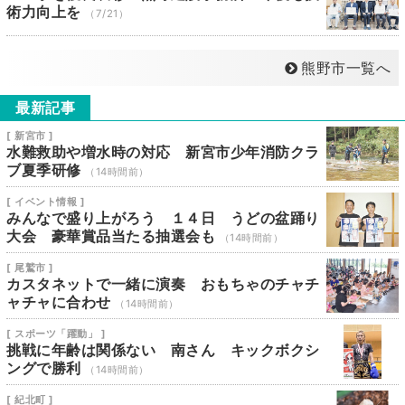
術力向上を
（7/21）
熊野市一覧へ
最新記事
[ 新宮市 ]
水難救助や増水時の対応 新宮市少年消防クラ
ブ夏季研修
（14時間前）
[ イベント情報 ]
みんなで盛り上がろう １４日 うどの盆踊り
大会 豪華賞品当たる抽選会も
（14時間前）
[ 尾鷲市 ]
カスタネットで一緒に演奏 おもちゃのチャチ
ャチャに合わせ
（14時間前）
[ スポーツ「躍動」 ]
挑戦に年齢は関係ない 南さん キックボクシ
ングで勝利
（14時間前）
[ 紀北町 ]