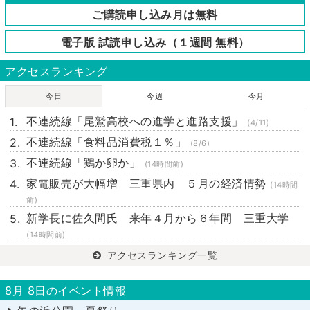
ご購読申し込み月は無料
電子版 試読申し込み（１週間 無料）
アクセスランキング
今日
今週
今月
不連続線「尾鷲高校への進学と進路支援」
(4/11)
不連続線「食料品消費税１％」
(8/6)
不連続線「鶏か卵か」
(14時間前)
家電販売が大幅増 三重県内 ５月の経済情勢
(14時間
前)
新学長に佐久間氏 来年４月から６年間 三重大学
(14時間前)
アクセスランキング一覧
8月 8日のイベント情報