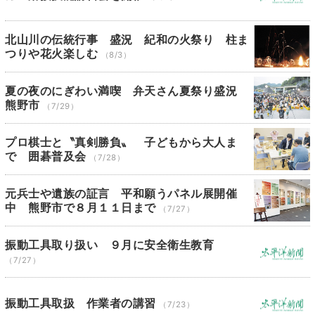
北山川の伝統行事 盛況 紀和の火祭り 柱ま
つりや花火楽しむ
（8/3）
夏の夜のにぎわい満喫 弁天さん夏祭り盛況
熊野市
（7/29）
プロ棋士と〝真剣勝負〟 子どもから大人ま
で 囲碁普及会
（7/28）
元兵士や遺族の証言 平和願うパネル展開催
中 熊野市で８月１１日まで
（7/27）
振動工具取り扱い ９月に安全衛生教育
（7/27）
振動工具取扱 作業者の講習
（7/23）