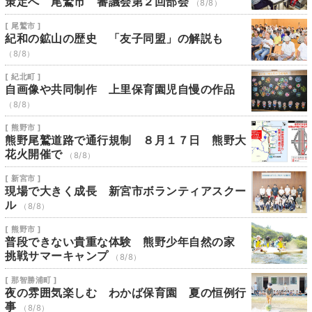
策定へ 尾鷲市 審議会第２回部会
（8/8）
[ 尾鷲市 ]
紀和の鉱山の歴史 「友子同盟」の解説も
（8/8）
[ 紀北町 ]
自画像や共同制作 上里保育園児自慢の作品
（8/8）
[ 熊野市 ]
熊野尾鷲道路で通行規制 ８月１７日 熊野大
花火開催で
（8/8）
[ 新宮市 ]
現場で大きく成長 新宮市ボランティアスクー
ル
（8/8）
[ 熊野市 ]
普段できない貴重な体験 熊野少年自然の家
挑戦サマーキャンプ
（8/8）
[ 那智勝浦町 ]
夜の雰囲気楽しむ わかば保育園 夏の恒例行
事
（8/8）