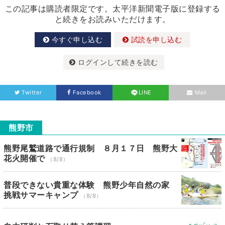
この記事は購読者限定です。太平洋新聞電子版に登録する
と続きをお読みいただけます。
今すぐ申し込む
試読を申し込む
ログインして続きを読む
Twitter
Facebook
LINE
Mail
熊野市
熊野尾鷲道路で通行規制 ８月１７日 熊野大
花火開催で
（8/8）
普段できない貴重な体験 熊野少年自然の家
挑戦サマーキャンプ
（8/8）