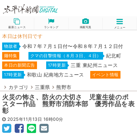
最新ニュース
ランキング
掲載写真
メニュー
本日は休刊日です
令和７年７月１日付〜令和８年７月１２日付
物故者
紀北町
麺特集
クマの目撃情報（８月３日、４日）
三重 東紀州ニュース
本日の新聞広告
17時更新
和歌山 紀南地方ニュース
17時更新
イベント情報
カテゴリ
三重県
熊野市
火災の怖さ、防火の大切さ 児童生徒のポ
スター作品 熊野市消防本部 優秀作品を表
彰
2025年11月13日
16時00分