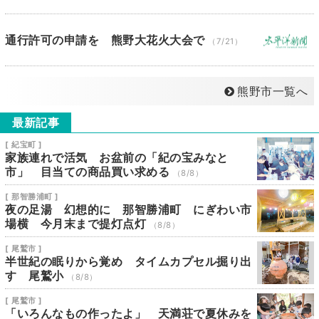
通行許可の申請を 熊野大花火大会で
（7/21）
熊野市一覧へ
最新記事
[ 紀宝町 ]
家族連れで活気 お盆前の「紀の宝みなと
市」 目当ての商品買い求める
（8/8）
[ 那智勝浦町 ]
夜の足湯 幻想的に 那智勝浦町 にぎわい市
場横 今月末まで提灯点灯
（8/8）
[ 尾鷲市 ]
半世紀の眠りから覚め タイムカプセル掘り出
す 尾鷲小
（8/8）
[ 尾鷲市 ]
「いろんなもの作ったよ」 天満荘で夏休みを