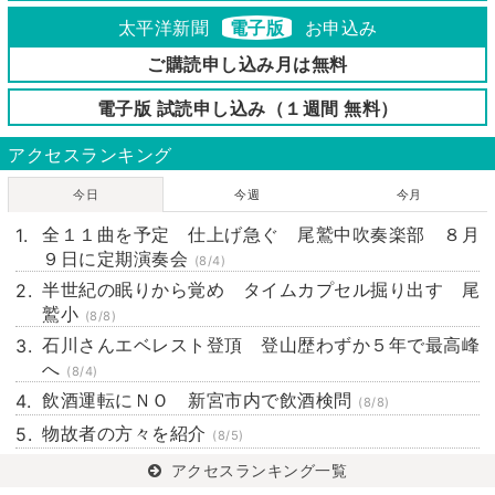
太平洋新聞
電子版
お申込み
ご購読申し込み月は無料
電子版 試読申し込み（１週間 無料）
アクセスランキング
今日
今週
今月
全１１曲を予定 仕上げ急ぐ 尾鷲中吹奏楽部 ８月
９日に定期演奏会
(8/4)
半世紀の眠りから覚め タイムカプセル掘り出す 尾
鷲小
(8/8)
石川さんエベレスト登頂 登山歴わずか５年で最高峰
へ
(8/4)
飲酒運転にＮＯ 新宮市内で飲酒検問
(8/8)
物故者の方々を紹介
(8/5)
アクセスランキング一覧