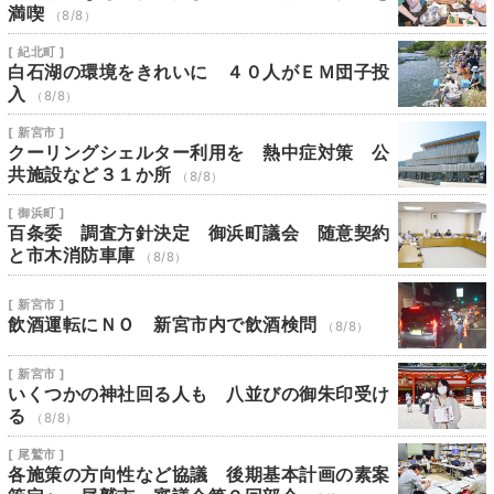
満喫
（8/8）
[ 紀北町 ]
白石湖の環境をきれいに ４０人がＥＭ団子投
入
（8/8）
[ 新宮市 ]
クーリングシェルター利用を 熱中症対策 公
共施設など３１か所
（8/8）
[ 御浜町 ]
百条委 調査方針決定 御浜町議会 随意契約
と市木消防車庫
（8/8）
[ 新宮市 ]
飲酒運転にＮＯ 新宮市内で飲酒検問
（8/8）
[ 新宮市 ]
いくつかの神社回る人も 八並びの御朱印受け
る
（8/8）
[ 尾鷲市 ]
各施策の方向性など協議 後期基本計画の素案