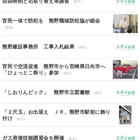
自由研削と石取り替え等講習
（8/7）
官民一体で防犯を 熊野職域防犯協が総会
（8/6）
熊野建設事務所 工事入札結果
（8/5）
官民で交流促進 熊野市から宮崎県日向市へ
「ひょっとこ祭り」参加
（8/5）
「しおりんピック」 熊野市立図書館
（8/5）
「２尺玉」お出迎え ＪＲ、熊野市駅前に飾り
付け
（8/3）
ガス溶接技能講習会を開催
（8/3）