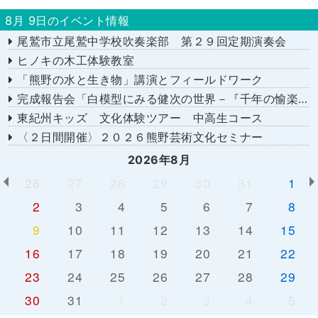
8月 9日のイベント情報
尾鷲市立尾鷲中学校吹奏楽部 第２９回定期演奏会
ヒノキの木工体験教室
「熊野の水と生き物」講演とフィールドワーク
完成報告会「白模型にみる健次の世界－『千年の愉楽』『奇蹟』より－」
東紀州キッズ 文化体験ツアー 中高生コース
〈２日間開催〉２０２６熊野芸術文化セミナー
2026年8月
26
27
28
29
30
31
1
2
3
4
5
6
7
8
9
10
11
12
13
14
15
16
17
18
19
20
21
22
23
24
25
26
27
28
29
30
31
1
2
3
4
5