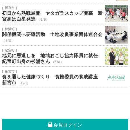
[ 新宮市 ]
初日から熱戦展開 ヤタガラスカップ開幕 新
宮高は白星発進
（8/8）
[ 御浜町 ]
関係機関へ要望活動 土地改良事業団体連合会
（8/8）
[ 紀宝町 ]
地元に恩返しを 地域おこし協力隊員に就任
紀宝町出身の杉浦さん
（8/8）
[ 新宮市 ]
食を通した健康づくり 食推委員の養成講座
新宮市
（8/8）
会員ログイン