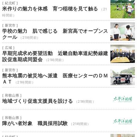
[ 紀北町 ]
米作りの魅力を体感 育つ稲穂を見て触る
（21
時間前）
[ 新宮市 ]
学校の魅力 肌で感じる 新宮高でオープンス
クール
（21時間前）
[ 広域 ]
早期完成求め要望活動 近畿自動車道紀勢線建
設促進期成同盟会
（21時間前）
[ 新宮市 ]
熊本地震の被災地へ派遣 医療センターのＤＭ
ＡＴ
（21時間前）
[ 和歌山県 ]
地域づくり促進支援員を設ける
（21時間前）
[ 和歌山県 ]
障がい者対象 職員採用試験
（21時間前）