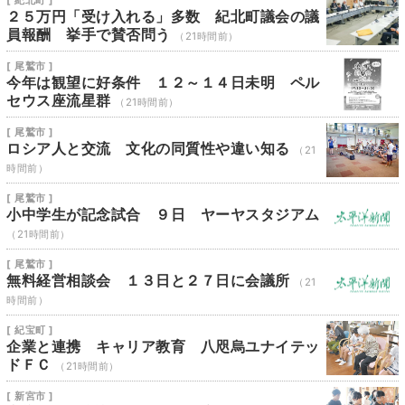
[ 紀北町 ]
２５万円「受け入れる」多数 紀北町議会の議
員報酬 挙手で賛否問う
（21時間前）
[ 尾鷲市 ]
今年は観望に好条件 １２～１４日未明 ペル
セウス座流星群
（21時間前）
[ 尾鷲市 ]
ロシア人と交流 文化の同質性や違い知る
（21
時間前）
[ 尾鷲市 ]
小中学生が記念試合 ９日 ヤーヤスタジアム
（21時間前）
[ 尾鷲市 ]
無料経営相談会 １３日と２７日に会議所
（21
時間前）
[ 紀宝町 ]
企業と連携 キャリア教育 八咫烏ユナイテッ
ドＦＣ
（21時間前）
[ 新宮市 ]