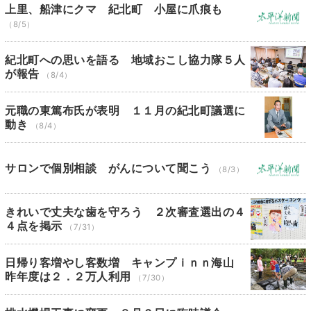
上里、船津にクマ 紀北町 小屋に爪痕も
（8/5）
紀北町への思いを語る 地域おこし協力隊５人
が報告
（8/4）
元職の東篤布氏が表明 １１月の紀北町議選に
動き
（8/4）
サロンで個別相談 がんについて聞こう
（8/3）
きれいで丈夫な歯を守ろう ２次審査選出の４
４点を掲示
（7/31）
日帰り客増やし客数増 キャンプｉｎｎ海山
昨年度は２．２万人利用
（7/30）