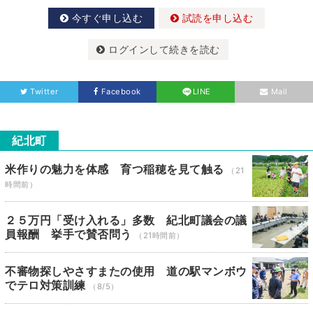
今すぐ申し込む
試読を申し込む
ログインして続きを読む
Twitter
Facebook
LINE
Mail
紀北町
米作りの魅力を体感 育つ稲穂を見て触る
（21
時間前）
２５万円「受け入れる」多数 紀北町議会の議
員報酬 挙手で賛否問う
（21時間前）
不審物探しやさすまたの使用 道の駅マンボウ
でテロ対策訓練
（8/5）