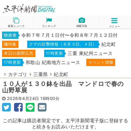
最新ニュース
ランキング
掲載写真
メニュー
令和７年７月１日付〜令和８年７月１２日付
物故者
紀北町
麺特集
クマの目撃情報（８月３日、４日）
三重 東紀州ニュース
本日の新聞広告
17時更新
和歌山 紀南地方ニュース
17時更新
イベント情報
カテゴリ
三重県
紀北町
１０人が１３０鉢を出品 マンドロで春の
山野草展
2026年4月24日
16時00分
この記事は購読者限定です。太平洋新聞電子版に登録する
と続きをお読みいただけます。