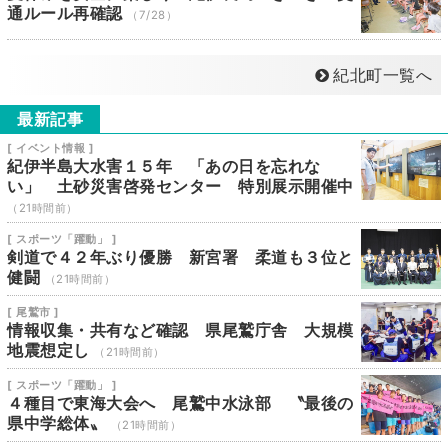
通ルール再確認
（7/28）
紀北町一覧へ
最新記事
[ イベント情報 ]
紀伊半島大水害１５年 「あの日を忘れな
い」 土砂災害啓発センター 特別展示開催中
（21時間前）
[ スポーツ「躍動」 ]
剣道で４２年ぶり優勝 新宮署 柔道も３位と
健闘
（21時間前）
[ 尾鷲市 ]
情報収集・共有など確認 県尾鷲庁舎 大規模
地震想定し
（21時間前）
[ スポーツ「躍動」 ]
４種目で東海大会へ 尾鷲中水泳部 〝最後の
県中学総体〟
（21時間前）