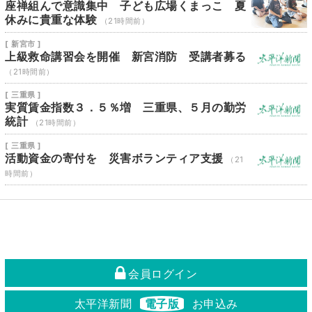
座禅組んで意識集中 子ども広場くまっこ 夏
休みに貴重な体験
（21時間前）
[ 新宮市 ]
上級救命講習会を開催 新宮消防 受講者募る
（21時間前）
[ 三重県 ]
実質賃金指数３．５％増 三重県、５月の勤労
統計
（21時間前）
[ 三重県 ]
活動資金の寄付を 災害ボランティア支援
（21
時間前）
会員ログイン
太平洋新聞
電子版
お申込み