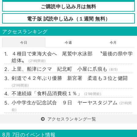
ご購読申し込み月は無料
電子版 試読申し込み（１週間 無料）
アクセスランキング
今日
今週
今月
４種目で東海大会へ 尾鷲中水泳部 〝最後の県中学
総体〟
(21時間前)
上里、船津にクマ 紀北町 小屋に爪痕も
(8/5)
剣道で４２年ぶり優勝 新宮署 柔道も３位と健闘
(21時間前)
不連続線「食料品消費税１％」
(21時間前)
小中学生が記念試合 ９日 ヤーヤスタジアム
(21時間
前)
アクセスランキング一覧
8月 7日のイベント情報