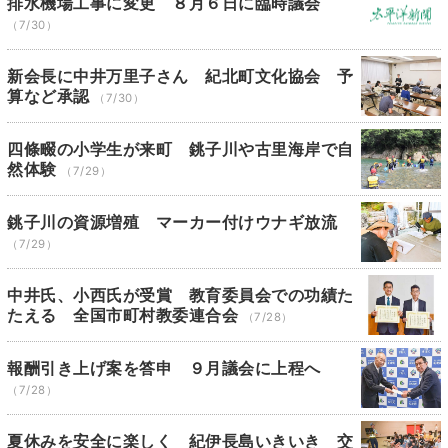
排水機場工事に変更 ８月６日に臨時議会
（7/30）
新会長に中井万里子さん 紀北町文化協会 予
算など承認
（7/30）
四條畷の小学生が来町 銚子川や古里海岸で自
然体験
（7/29）
銚子川の資源増殖 マーカー付けウナギ放流
（7/29）
中井氏、小西氏が受賞 教育委員会での功績た
たえる 全国市町村教委連合会
（7/28）
報酬引き上げ案を答申 ９月議会に上程へ
（7/28）
夏休みを安全に楽しく 紀伊長島いきいき 交