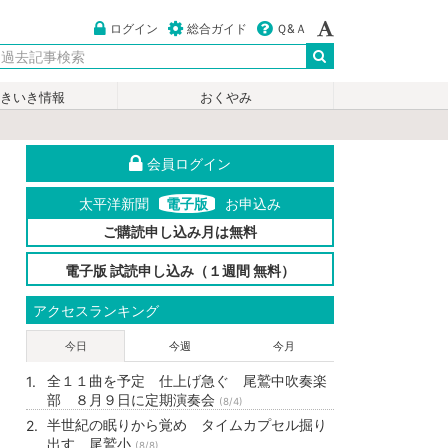
ログイン
総合ガイド
Ｑ&Ａ
いきいき情報
おくやみ
会員ログイン
太平洋新聞
電子版
お申込み
ご購読申し込み月は無料
電子版 試読申し込み（１週間 無料）
アクセスランキング
今日
今週
今月
全１１曲を予定 仕上げ急ぐ 尾鷲中吹奏楽
部 ８月９日に定期演奏会
(8/4)
半世紀の眠りから覚め タイムカプセル掘り
出す 尾鷲小
(8/8)