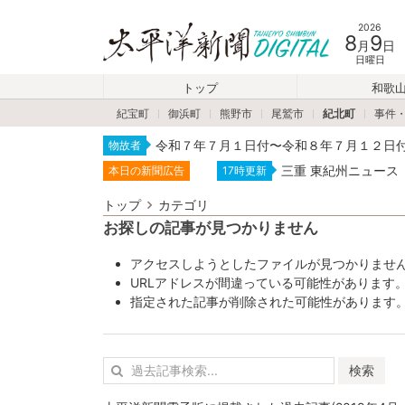
2026
8
9
月
日
日曜日
トップ
和歌
紀宝町
御浜町
熊野市
尾鷲市
紀北町
事件
令和７年７月１日付〜令和８年７月１２日
物故者
三重 東紀州ニュース
本日の新聞広告
17時更新
トップ
カテゴリ
お探しの記事が見つかりません
アクセスしようとしたファイルが見つかりませ
URLアドレスが間違っている可能性があります
指定された記事が削除された可能性があります
検索