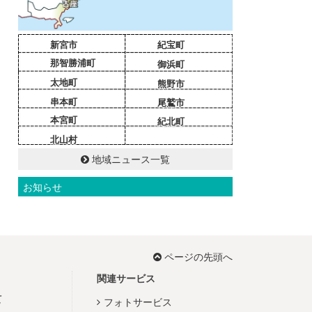
新宮市
紀宝町
那智勝浦町
御浜町
太地町
熊野市
串本町
尾鷲市
本宮町
紀北町
北山村
地域ニュース一覧
お知らせ
ページの先頭へ
関連サービス
て
フォトサービス