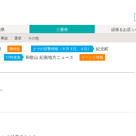
山県
三重県
頑張るお店 
・事故
選挙
その他
付
紀北町
麺特集
クマの目撃情報（８月３日、４日）
和歌山 紀南地方ニュース
17時更新
イベント情報
ん。
。
。