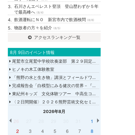
石川さんエベレスト登頂 登山歴わずか５年
で最高峰へ
(8/4)
飲酒運転にＮＯ 新宮市内で飲酒検問
(8/8)
物故者の方々を紹介
(8/5)
アクセスランキング一覧
8月 9日のイベント情報
尾鷲市立尾鷲中学校吹奏楽部 第２９回定期演奏会
ヒノキの木工体験教室
「熊野の水と生き物」講演とフィールドワーク
完成報告会「白模型にみる健次の世界－『千年の愉楽』『奇蹟』より－」
東紀州キッズ 文化体験ツアー 中高生コース
〈２日間開催〉２０２６熊野芸術文化セミナー
2026年8月
26
27
28
29
30
31
1
2
3
4
5
6
7
8