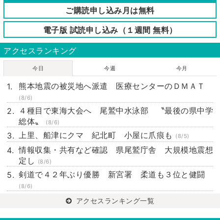
ご購読申し込み月は無料
電子版 試読申し込み（１週間 無料）
アクセスランキング
今日
今週
今月
熊本地震の被災地へ派遣 医療センターのＤＭＡＴ
(8/6)
４種目で東海大会へ 尾鷲中水泳部 〝最後の県中学
総体〟
(8/6)
上里、船津にクマ 紀北町 小屋に爪痕も
(8/5)
情報収集・共有など確認 県尾鷲庁舎 大規模地震想
定し
(8/6)
剣道で４２年ぶり優勝 新宮署 柔道も３位と健闘
(8/6)
アクセスランキング一覧