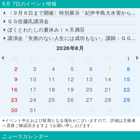
8月 7日のイベント情報
〈９月６日まで開催〉特別展示「紀伊半島大水害から１５年－あの日を忘れない－」
ＧＧ佐藤氏講演会
ぼくとわたしの夏休みｉｎ天満荘
講演会「失敗のない人生には成功もない」講師：ＧＧ佐藤さん
2026年8月
26
27
28
29
30
31
1
2
3
4
5
6
7
8
9
10
11
12
13
14
15
16
17
18
19
20
21
22
23
24
25
26
27
28
29
30
31
1
2
3
4
5
※イベント中止および延期となる場合がございますので、詳細は主催者
へ直接ご確認頂きますようお願い申し上げます。
ニュースカレンダー