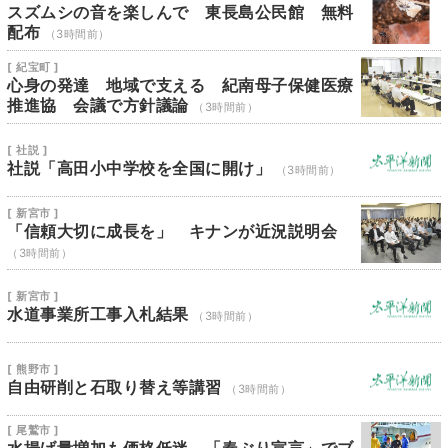
スズムシの音を楽しんで 東長島公民館 無料
配布
（3時間前）
[ 紀宝町 ]
心身の発達 地域で支える 紀南母子保健医療
推進協 会議で方針議論
（3時間前）
[ 社説 ]
社説「高田小中学校を全国に開け」
（3時間前）
[ 新宮市 ]
「信頼大切に成長を」 キナンが近況説明会
（3時間前）
[ 新宮市 ]
水道事業所工事入札結果
（3時間前）
[ 熊野市 ]
自由研削と石取り替え等講習
（3時間前）
[ 尾鷲市 ]