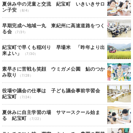
夏休み中の児童と交流 紀宝町 いきいきサロ
ン子安
（8/4）
早期完成へ地域一丸 東紀州に高速道路をつく
る会
（7/31）
紀宝町で早くも稲刈り 早場米 「昨年より出
来よい」
（7/30）
素早さに苦戦も笑顔 ウミガメ公園 鮎のつか
み取り
（7/28）
役場や議会の仕事は 子ども議会事前学習会
紀宝町
（7/24）
夏休みに自主学習の場 サマースクール始ま
る 紀宝町
（7/22）