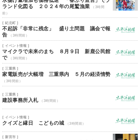
水揚げ量増加も価格低迷 「春ぶり宣言」でブ
ランド化図る ２０２４年の尾鷲漁業
（3時間
前）
[ 紀北町 ]
不起訴「非常に残念」 盛り土問題 議会で報
告
（3時間前）
[ イベント情報 ]
マイクラで未来のまち ８月９日 新鹿公民館
で
（3時間前）
[ 三重県 ]
家電販売が大幅増 三重県内 ５月の経済情勢
（3時間前）
[ 三重県 ]
建設事務所入札
（3時間前）
[ イベント情報 ]
クイズと縁日 こどもの城
（3時間前）
[ 新宮市 ]