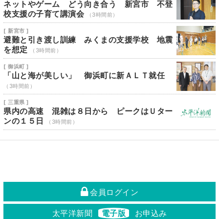
ネットやゲーム どう向き合う 新宮市 不登
校支援の子育て講演会
（3時間前）
[ 新宮市 ]
避難と引き渡し訓練 みくまの支援学校 地震
を想定
（3時間前）
[ 御浜町 ]
「山と海が美しい」 御浜町に新ＡＬＴ就任
（3時間前）
[ 三重県 ]
県内の高速 混雑は８日から ピークはＵター
ンの１５日
（3時間前）
会員ログイン
太平洋新聞
電子版
お申込み