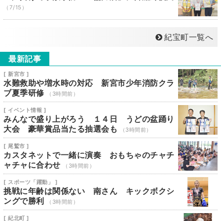
（7/15）
紀宝町一覧へ
最新記事
[ 新宮市 ]
水難救助や増水時の対応 新宮市少年消防クラ
ブ夏季研修
（3時間前）
[ イベント情報 ]
みんなで盛り上がろう １４日 うどの盆踊り
大会 豪華賞品当たる抽選会も
（3時間前）
[ 尾鷲市 ]
カスタネットで一緒に演奏 おもちゃのチャチ
ャチャに合わせ
（3時間前）
[ スポーツ「躍動」 ]
挑戦に年齢は関係ない 南さん キックボクシ
ングで勝利
（3時間前）
[ 紀北町 ]