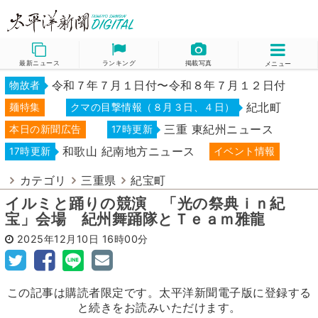
最新ニュース
ランキング
掲載写真
メニュー
令和７年７月１日付〜令和８年７月１２日付
物故者
紀北町
麺特集
クマの目撃情報（８月３日、４日）
三重 東紀州ニュース
本日の新聞広告
17時更新
和歌山 紀南地方ニュース
17時更新
イベント情報
カテゴリ
三重県
紀宝町
イルミと踊りの競演 「光の祭典ｉｎ紀
宝」会場 紀州舞踊隊とＴｅａｍ雅龍
2025年12月10日
16時00分
この記事は購読者限定です。太平洋新聞電子版に登録する
と続きをお読みいただけます。