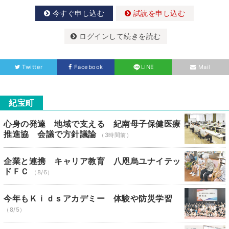
今すぐ申し込む
試読を申し込む
ログインして続きを読む
Twitter
Facebook
LINE
Mail
紀宝町
心身の発達 地域で支える 紀南母子保健医療
推進協 会議で方針議論
（3時間前）
企業と連携 キャリア教育 八咫烏ユナイテッ
ドＦＣ
（8/6）
今年もＫｉｄｓアカデミー 体験や防災学習
（8/5）