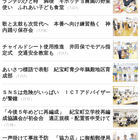
ランチのひと時 満喫 キホッチョ農園の野菜
使い ふれあい子ども食堂
（7/21）
歌と太鼓も次世代へ 本番へ向け練習熱く 神
内踊り保存会
（7/18）
チャイルドシート使用推進 井田保でモデル指
定式 交通安全教室も
（7/17）
あいさつ標語で表彰 紀宝町青少年鵜殿地区育
成部
（7/17）
ＳＮＳは危険がいっぱい ＩＣＴアドバイザー
が警鐘
（7/17）
「今後５年めどに再編成」 紀宝町立学校再編
成協議会が初会合 適正規模・配置答申受けて
（7/16）
一声掛けて事故予防 「協力店」に御船郵便局