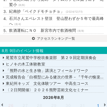
鷲小
(8/8)
紀南抄「ベイクドモチョチョ」
(2024/12/11)
石川さんエベレスト登頂 登山歴わずか５年で最高峰
へ
(8/4)
飲酒運転にＮＯ 新宮市内で飲酒検問
(8/8)
アクセスランキング一覧
8月 9日のイベント情報
尾鷲市立尾鷲中学校吹奏楽部 第２９回定期演奏会
ヒノキの木工体験教室
「熊野の水と生き物」講演とフィールドワーク
完成報告会「白模型にみる健次の世界－『千年の愉楽』『奇蹟』より－」
東紀州キッズ 文化体験ツアー 中高生コース
〈２日間開催〉２０２６熊野芸術文化セミナー
2026年8月
26
27
28
29
30
31
1