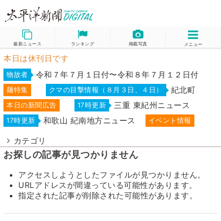
最新ニュース
ランキング
掲載写真
メニュー
本日は休刊日です
令和７年７月１日付〜令和８年７月１２日付
物故者
紀北町
麺特集
クマの目撃情報（８月３日、４日）
三重 東紀州ニュース
本日の新聞広告
17時更新
和歌山 紀南地方ニュース
17時更新
イベント情報
カテゴリ
お探しの記事が見つかりません
アクセスしようとしたファイルが見つかりません。
URLアドレスが間違っている可能性があります。
指定された記事が削除された可能性があります。