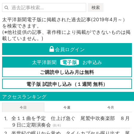
検索
太平洋新聞電子版に掲載された過去記事(2019年4月～）
を検索できます。
(※他社提供の記事、著作権により掲載ができないものは掲
載していません。)
会員ログイン
太平洋新聞
電子版
お申込み
ご購読申し込み月は無料
電子版 試読申し込み（１週間 無料）
アクセスランキング
今日
今週
今月
全１１曲を予定 仕上げ急ぐ 尾鷲中吹奏楽部 ８月
９日に定期演奏会
(8/4)
半世紀の眠りから覚め タイムカプセル掘り出す 尾