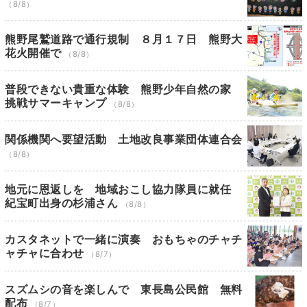
（8/8）
熊野尾鷲道路で通行規制 ８月１７日 熊野大
花火開催で
（8/8）
普段できない貴重な体験 熊野少年自然の家
挑戦サマーキャンプ
（8/8）
関係機関へ要望活動 土地改良事業団体連合会
（8/8）
地元に恩返しを 地域おこし協力隊員に就任
紀宝町出身の杉浦さん
（8/8）
カスタネットで一緒に演奏 おもちゃのチャチ
ャチャに合わせ
（8/7）
スズムシの音を楽しんで 東長島公民館 無料
配布
（8/7）