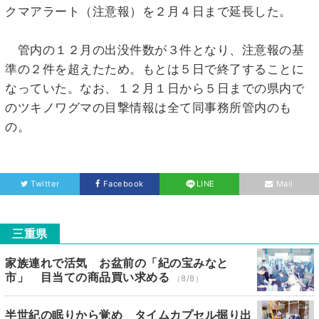
クマアラート（注意報）を２月４日まで延長した。
管内の１２月の出没件数が３件となり、注意報の基
準の２件を超えたため。もとは５日で終了することに
なっていた。なお、１２月１日から５日までの県内で
のツキノワグマの目撃情報は全て同事務所管内のも
の。
Twitter
Facebook
LINE
Mail
三重県
家族連れで活気 お盆前の「紀の宝みなと
市」 目当ての商品買い求める
（8/8）
半世紀の眠りから覚め タイムカプセル掘り出