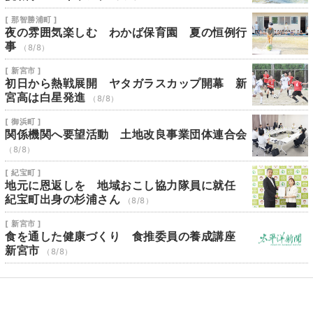
[ 那智勝浦町 ]
夜の雰囲気楽しむ わかば保育園 夏の恒例行
事
（8/8）
[ 新宮市 ]
初日から熱戦展開 ヤタガラスカップ開幕 新
宮高は白星発進
（8/8）
[ 御浜町 ]
関係機関へ要望活動 土地改良事業団体連合会
（8/8）
[ 紀宝町 ]
地元に恩返しを 地域おこし協力隊員に就任
紀宝町出身の杉浦さん
（8/8）
[ 新宮市 ]
食を通した健康づくり 食推委員の養成講座
新宮市
（8/8）