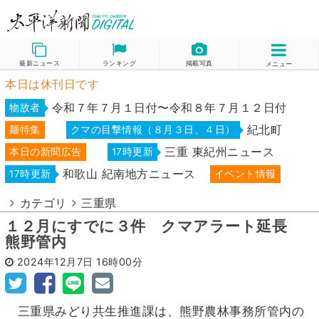
最新ニュース
ランキング
掲載写真
メニュー
本日は休刊日です
令和７年７月１日付〜令和８年７月１２日付
物故者
紀北町
麺特集
クマの目撃情報（８月３日、４日）
三重 東紀州ニュース
本日の新聞広告
17時更新
和歌山 紀南地方ニュース
17時更新
イベント情報
カテゴリ
三重県
１２月にすでに３件 クマアラート延長
熊野管内
2024年12月7日
16時00分
三重県みどり共生推進課は、熊野農林事務所管内の