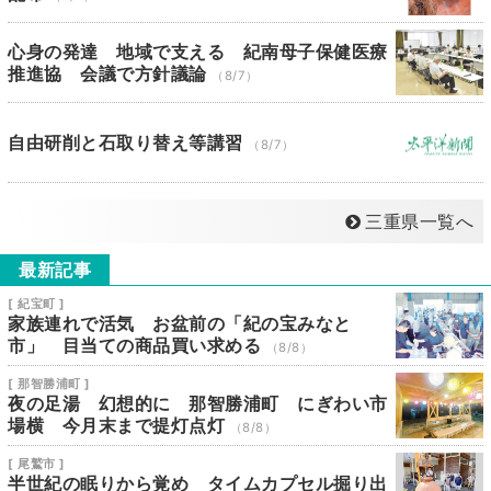
心身の発達 地域で支える 紀南母子保健医療
推進協 会議で方針議論
（8/7）
自由研削と石取り替え等講習
（8/7）
三重県一覧へ
最新記事
[ 紀宝町 ]
家族連れで活気 お盆前の「紀の宝みなと
市」 目当ての商品買い求める
（8/8）
[ 那智勝浦町 ]
夜の足湯 幻想的に 那智勝浦町 にぎわい市
場横 今月末まで提灯点灯
（8/8）
[ 尾鷲市 ]
半世紀の眠りから覚め タイムカプセル掘り出