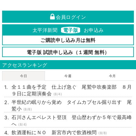
会員ログイン
太平洋新聞
電子版
お申込み
ご購読申し込み月は無料
電子版 試読申し込み（１週間 無料）
アクセスランキング
今日
今週
今月
全１１曲を予定 仕上げ急ぐ 尾鷲中吹奏楽部 ８月
９日に定期演奏会
(8/4)
半世紀の眠りから覚め タイムカプセル掘り出す 尾
鷲小
(8/8)
石川さんエベレスト登頂 登山歴わずか５年で最高峰
へ
(8/4)
飲酒運転にＮＯ 新宮市内で飲酒検問
(8/8)