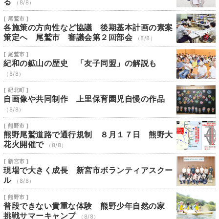
る
（8/8）
[ 尾鷲市 ]
各施策の方向性など協議 後期基本計画の素案
策定へ 尾鷲市 審議会第２回部会
（8/8）
[ 尾鷲市 ]
紀和の鉱山の歴史 「友子同盟」の解説も
（8/8）
[ 紀北町 ]
自画像や共同制作 上里保育園児自慢の作品
（8/8）
[ 熊野市 ]
熊野尾鷲道路で通行規制 ８月１７日 熊野大
花火開催で
（8/8）
[ 新宮市 ]
現場で大きく成長 新宮市ボランティアスクー
ル
（8/8）
[ 熊野市 ]
普段できない貴重な体験 熊野少年自然の家
挑戦サマーキャンプ
（8/8）