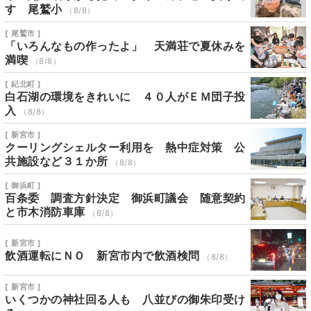
す 尾鷲小
（8/8）
[ 尾鷲市 ]
「いろんなもの作ったよ」 天満荘で夏休みを
満喫
（8/8）
[ 紀北町 ]
白石湖の環境をきれいに ４０人がＥＭ団子投
入
（8/8）
[ 新宮市 ]
クーリングシェルター利用を 熱中症対策 公
共施設など３１か所
（8/8）
[ 御浜町 ]
百条委 調査方針決定 御浜町議会 随意契約
と市木消防車庫
（8/8）
[ 新宮市 ]
飲酒運転にＮＯ 新宮市内で飲酒検問
（8/8）
[ 新宮市 ]
いくつかの神社回る人も 八並びの御朱印受け