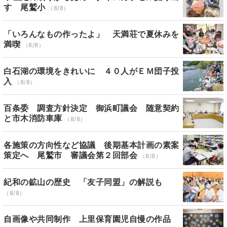
す 尾鷲小
（8/8）
「いろんなもの作ったよ」 天満荘で夏休みを
満喫
（8/8）
白石湖の環境をきれいに ４０人がＥＭ団子投
入
（8/8）
百条委 調査方針決定 御浜町議会 随意契約
と市木消防車庫
（8/8）
各施策の方向性など協議 後期基本計画の素案
策定へ 尾鷲市 審議会第２回部会
（8/8）
紀和の鉱山の歴史 「友子同盟」の解説も
（8/8）
自画像や共同制作 上里保育園児自慢の作品